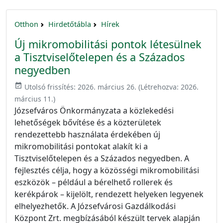
Otthon
Hirdetőtábla
Hírek
Új mikromobilitási pontok létesülnek
a Tisztviselőtelepen és a Százados
negyedben
event_available
Utolsó frissítés:
2026. március 26.
(Létrehozva:
2026.
március 11.
)
Józsefváros Önkormányzata a közlekedési
lehetőségek bővítése és a közterületek
rendezettebb használata érdekében új
mikromobilitási pontokat alakít ki a
Tisztviselőtelepen és a Százados negyedben. A
fejlesztés célja, hogy a közösségi mikromobilitási
eszközök – például a bérelhető rollerek és
kerékpárok – kijelölt, rendezett helyeken legyenek
elhelyezhetők. A Józsefvárosi Gazdálkodási
Központ Zrt. megbízásából készült tervek alapján