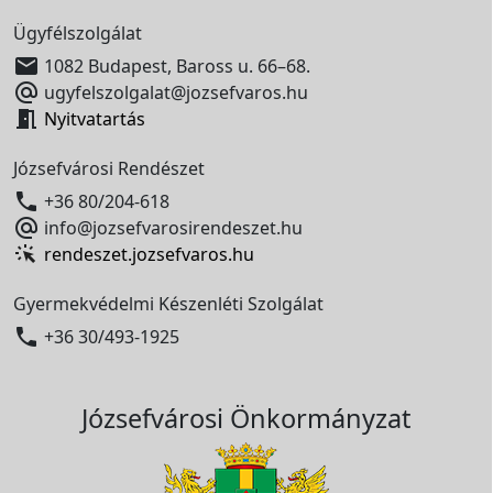
Ügyfélszolgálat

1082 Budapest, Baross u. 66–68.

ugyfelszolgalat@jozsefvaros.hu

Nyitvatartás
Józsefvárosi Rendészet

+36 80/204-618

info@jozsefvarosirendeszet.hu
rendeszet.jozsefvaros.hu
Gyermekvédelmi Készenléti Szolgálat

+36 30/493-1925
Józsefvárosi Önkormányzat