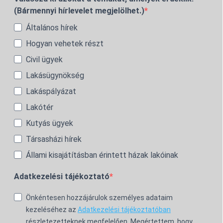
(Bármennyi hírlevelet megjelölhet.)
Általános hírek
Hogyan vehetek részt
Civil ügyek
Lakásügynökség
Lakáspályázat
Lakótér
Kutyás ügyek
Társasházi hírek
Állami kisajátításban érintett házak lakóinak
Adatkezelési tájékoztató
Önkéntesen hozzájárulok személyes adataim
kezeléséhez az
Adatkezelési tájékoztatóban
részletezetteknek megfelelően. Megértettem, hogy