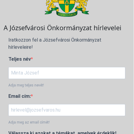
A Józsefvárosi Önkormányzat hírlevelei
Iratkozzon fel a Józsefvárosi Önkormányzat
hírleveleire!
Teljes név
Adja meg teljes nevét!
Email cím:
Adja meg az email címét!
Válassza ki azokat a témákat, amelyek érdeklik!