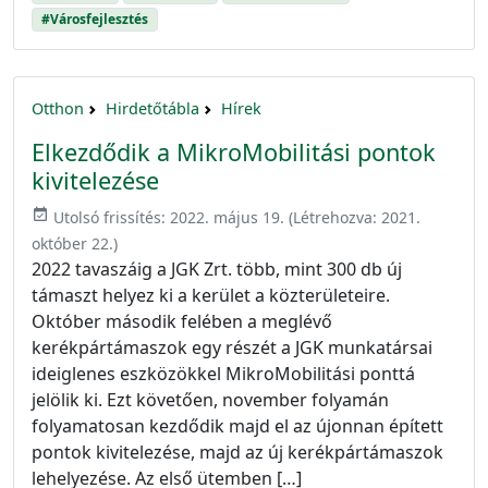
#Városfejlesztés
Otthon
Hirdetőtábla
Hírek
Elkezdődik a MikroMobilitási pontok
kivitelezése
event_available
Utolsó frissítés:
2022. május 19.
(Létrehozva:
2021.
október 22.
)
2022 tavaszáig a JGK Zrt. több, mint 300 db új
támaszt helyez ki a kerület a közterületeire.
Október második felében a meglévő
kerékpártámaszok egy részét a JGK munkatársai
ideiglenes eszközökkel MikroMobilitási ponttá
jelölik ki. Ezt követően, november folyamán
folyamatosan kezdődik majd el az újonnan épített
pontok kivitelezése, majd az új kerékpártámaszok
lehelyezése. Az első ütemben […]