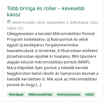
Több bringa és roller – kevesebb
káosz
event_available
Utolsó frissítés:
2024. szeptember 2.
(Létrehozva:
2022.
május 16.
)
Célegyenesben a kerületi Mikromobilitási Pontok
Program kivitelezése, új Bubi-pontok és velük
együtt új kerékpáros forgalomtechnikai
beavatkozások is történtek. A fővárosban elsőként
Józsefvárosban épültek ki hivatalos, BKK-típusterv
alapján készült mikromobilitási pontok (MMP).
Mára kiépültek ilyen pontok a hetedik kerület
Nagykörúton belüli részén és hamarosan lesznek a
hatodik kerületben is. Mik azok az mikromobilitási
pontok és hogy […]
#Kerékpár
#Mikromobilitás
#Városfejlesztés
#Zöld