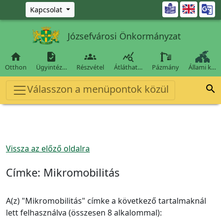
Ugrás a fő tartalomra

Kapcsolat
Józsefvárosi Önkormányzat




Otthon
Ügyintéz…
Részvétel
Átláthat…
Pázmány
Állami k…
Válasszon a menüpontok közül

Vissza az előző oldalra
Címke:
Mikromobilitás
A(z) "Mikromobilitás" címke a következő tartalmaknál
lett felhasználva (összesen 8 alkalommal):