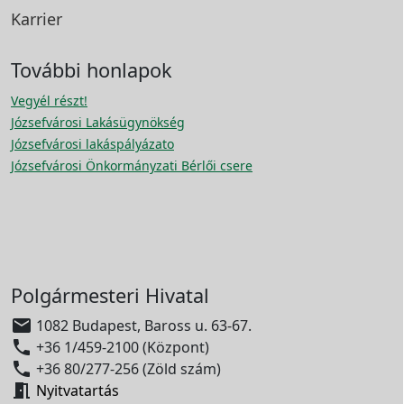
Karrier
További honlapok
Vegyél részt!
Józsefvárosi Lakásügynökség
Józsefvárosi lakáspályázato
Józsefvárosi Önkormányzati Bérlői csere
Polgármesteri Hivatal

1082 Budapest, Baross u. 63-67.

+36 1/459-2100 (Központ)

+36 80/277-256 (Zöld szám)

Nyitvatartás