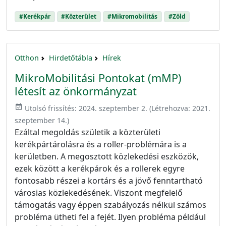
#Kerékpár
#Közterület
#Mikromobilitás
#Zöld
Otthon
Hirdetőtábla
Hírek
MikroMobilitási Pontokat (mMP)
létesít az önkormányzat
event_available
Utolsó frissítés:
2024. szeptember 2.
(Létrehozva:
2021.
szeptember 14.
)
Ezáltal megoldás születik a közterületi
kerékpártárolásra és a roller-problémára is a
kerületben. A megosztott közlekedési eszközök,
ezek között a kerékpárok és a rollerek egyre
fontosabb részei a kortárs és a jövő fenntartható
városias közlekedésének. Viszont megfelelő
támogatás vagy éppen szabályozás nélkül számos
probléma ütheti fel a fejét. Ilyen probléma például