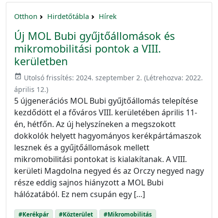
Otthon
Hirdetőtábla
Hírek
Új MOL Bubi gyűjtőállomások és
mikromobilitási pontok a VIII.
kerületben
event_available
Utolsó frissítés:
2024. szeptember 2.
(Létrehozva:
2022.
április 12.
)
5 újgenerációs MOL Bubi gyűjtőállomás telepítése
kezdődött el a főváros VIII. kerületében április 11-
én, hétfőn. Az új helyszíneken a megszokott
dokkolók helyett hagyományos kerékpártámaszok
lesznek és a gyűjtőállomások mellett
mikromobilitási pontokat is kialakítanak. A VIII.
kerületi Magdolna negyed és az Orczy negyed nagy
része eddig sajnos hiányzott a MOL Bubi
hálózatából. Ez nem csupán egy […]
#Kerékpár
#Közterület
#Mikromobilitás