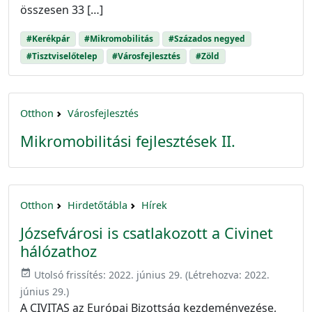
összesen 33 […]
#Kerékpár
#Mikromobilitás
#Százados negyed
#Tisztviselőtelep
#Városfejlesztés
#Zöld
Otthon
Városfejlesztés
Mikromobilitási fejlesztések II.
Otthon
Hirdetőtábla
Hírek
Józsefvárosi is csatlakozott a Civinet
hálózathoz
event_available
Utolsó frissítés:
2022. június 29.
(Létrehozva:
2022.
június 29.
)
A CIVITAS az Európai Bizottság kezdeményezése,