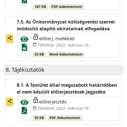
187 KB
PDF dokumentum
Az Önkormányzat költségvetési szervei
módosító alapító okiratainak elfogadása
lock_open
előterj. melléklet
share
Feltöltve: 2022. március 10.
event_available
92 KB
Word dokumentum
Tájékoztatók
A Testület által megszabott határidőben
el nem készült előterjesztések jegyzéke
lock_open
előterjesztés
share
Feltöltve: 2022. március 10.
event_available
83 KB
PDF dokumentum