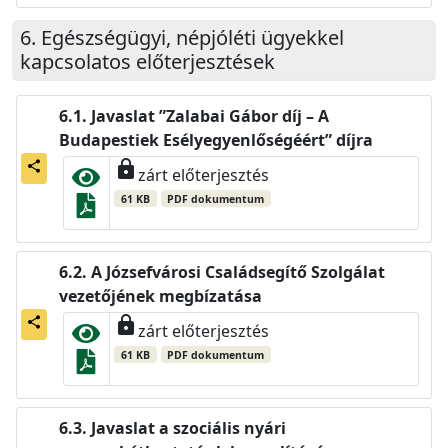
Egészségügyi, népjóléti ügyekkel
kapcsolatos előterjesztések
Javaslat ”Zalabai Gábor díj – A
Budapestiek Esélyegyenlőségéért” díjra
lock
share
zárt előterjesztés
61 KB
PDF dokumentum
A Józsefvárosi Családsegítő Szolgálat
vezetőjének megbízatása
lock
share
zárt előterjesztés
61 KB
PDF dokumentum
Javaslat a szociális nyári