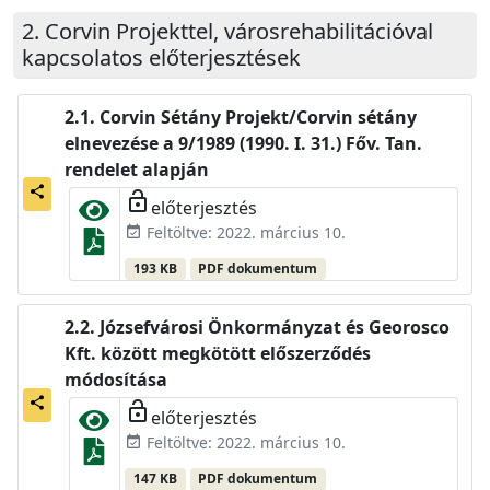
Corvin Projekttel, városrehabilitációval
kapcsolatos előterjesztések
Corvin Sétány Projekt/Corvin sétány
elnevezése a 9/1989 (1990. I. 31.) Főv. Tan.
rendelet alapján
share
lock_open
előterjesztés
Feltöltve: 2022. március 10.
event_available
193 KB
PDF dokumentum
Józsefvárosi Önkormányzat és Georosco
Kft. között megkötött előszerződés
módosítása
share
lock_open
előterjesztés
Feltöltve: 2022. március 10.
event_available
147 KB
PDF dokumentum