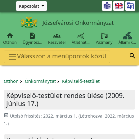
Ugrás a fő tartalomra

Kapcsolat
Józsefvárosi Önkormányzat




Otthon
Ügyintéz…
Részvétel
Átláthat…
Pázmány
Állami k…
Válasszon a menüpontok közül

Otthon
Önkormányzat
Képviselő-testület
Képviselő-testület rendes ülése (2009.
június 17.)
event_available
Utolsó frissítés:
2022. március 1.
(Létrehozva:
2022. március
1.
)