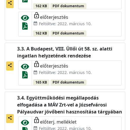
share
162 KB
PDF dokumentum
lock_open
előterjesztés
Feltöltve: 2022. március 10.
event_available
162 KB
PDF dokumentum
A Budapest, VIII. Üllői út 58. sz. alatti
ingatlan helyzetének rendezése
lock_open
előterjesztés
share
Feltöltve: 2022. március 10.
event_available
165 KB
PDF dokumentum
Együttműködési megállapodás
elfogadása a MÁV Zrt-vel a Józsefvárosi
Pályaudvar jövőbeni hasznosítása tárgyában
share
lock_open
előterj. melléklet
Feltöltve: 2022. március 10.
event_available