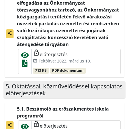
elfogadása az Önkormányzat
törzsvagyonához tartozó, az Önkormányzat
közigazgatási területén fekvő várakozási
övezetek parkolás üzemeltetési rendszerben
való kizárólagos üzemeltetési jogának
share
szolgáltatási koncesszió keretében való
átengedése tárgyában
lock_open
előterjesztés
Feltöltve: 2022. március 10.
event_available
713 KB
PDF dokumentum
Oktatással, közművelődéssel kapcsolatos
előterjesztések
Beszámoló az erőszakmentes iskola
programról
lock_open
előterjesztés
share