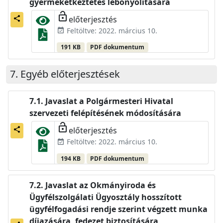
gyermekétkeztetés lebonyolítására
lock_open
előterjesztés
share
Feltöltve: 2022. március 10.
event_available
191 KB
PDF dokumentum
Egyéb előterjesztések
Javaslat a Polgármesteri Hivatal
szervezeti felépítésének módosítására
lock_open
előterjesztés
share
Feltöltve: 2022. március 10.
event_available
194 KB
PDF dokumentum
Javaslat az Okmányiroda és
Ügyfélszolgálati Ügyosztály hosszított
ügyfélfogadási rendje szerint végzett munka
díjazására, fedezet biztosítására