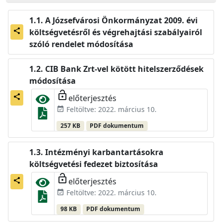
A Józsefvárosi Önkormányzat 2009. évi
költségvetésről és végrehajtási szabályairól
share
szóló rendelet módosítása
CIB Bank Zrt-vel kötött hitelszerződések
módosítása
lock_open
előterjesztés
share
Feltöltve: 2022. március 10.
event_available
257 KB
PDF dokumentum
Intézményi karbantartásokra
költségvetési fedezet biztosítása
lock_open
előterjesztés
share
Feltöltve: 2022. március 10.
event_available
98 KB
PDF dokumentum