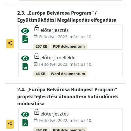
„Európa Belvárosa Program” /
Együttműködési Megállapodás elfogadása
lock_open
előterjesztés
Feltöltve: 2022. március 10.
event_available
share
207 KB
PDF dokumentum
lock_open
előterj. melléklet
Feltöltve: 2022. március 10.
event_available
46 KB
Word dokumentum
„Európa Belvárosa Budapest Program”
projektfejlesztési útvonalterv határidőinek
módosítása
lock_open
előterjesztés
Feltöltve: 2022. március 10.
event_available
share
362 KB
PDF dokumentum