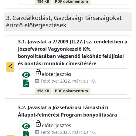
184 KB
PDF dokumentum
Gazdálkodást, Gazdasági Társaságokat
érintő előterjesztések
Javaslat a 7/2009.(II.27.) sz. rendeletben a
Józsefvárosi Vagyonkezelő Kft.
bonyolításában végzendő lakóház felújítási
és bontási munkák címesítésére
share
lock_open
előterjesztés
Feltöltve: 2022. március 10.
event_available
158 KB
PDF dokumentum
Javaslat a Józsefvárosi Társasházi
Állapot-felmérési Program bonyolítására
lock_open
előterjesztés
Feltöltve: 2022. március 10.
event_available