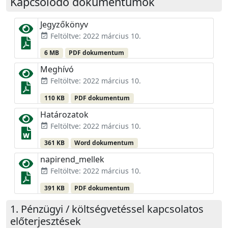
Kapcsolódó dokumentumok
Jegyzőkönyv
Feltöltve: 2022 március 10.
event_available
6 MB
PDF dokumentum
Meghívó
Feltöltve: 2022 március 10.
event_available
110 KB
PDF dokumentum
Határozatok
Feltöltve: 2022 március 10.
event_available
361 KB
Word dokumentum
napirend_mellek
Feltöltve: 2022 március 10.
event_available
391 KB
PDF dokumentum
Pénzügyi / költségvetéssel kapcsolatos
előterjesztések