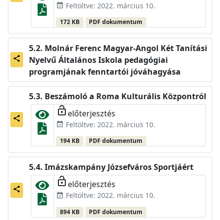
Feltöltve: 2022. március 10.
event_available
172 KB
PDF dokumentum
Molnár Ferenc Magyar-Angol Két Tanítási
Nyelvű Általános Iskola pedagógiai
share
programjának fenntartói jóváhagyása
Beszámoló a Roma Kulturális Központról
lock_open
előterjesztés
share
Feltöltve: 2022. március 10.
event_available
194 KB
PDF dokumentum
Imázskampány Józsefváros Sportjáért
lock_open
előterjesztés
share
Feltöltve: 2022. március 10.
event_available
894 KB
PDF dokumentum