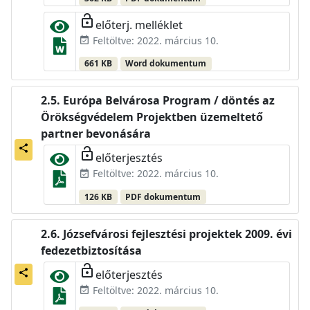
lock_open
előterj. melléklet
Feltöltve: 2022. március 10.
event_available
661 KB
Word dokumentum
Európa Belvárosa Program / döntés az
Örökségvédelem Projektben üzemeltető
partner bevonására
share
lock_open
előterjesztés
Feltöltve: 2022. március 10.
event_available
126 KB
PDF dokumentum
Józsefvárosi fejlesztési projektek 2009. évi
fedezetbiztosítása
lock_open
előterjesztés
share
Feltöltve: 2022. március 10.
event_available