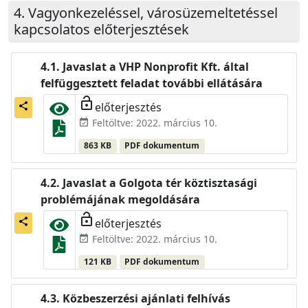
Vagyonkezeléssel, városüzemeltetéssel
kapcsolatos előterjesztések
Javaslat a VHP Nonprofit Kft. által
felfüggesztett feladat további ellátására
lock_open
előterjesztés
share
Feltöltve: 2022. március 10.
event_available
863 KB
PDF dokumentum
Javaslat a Golgota tér köztisztasági
problémájának megoldására
lock_open
előterjesztés
share
Feltöltve: 2022. március 10.
event_available
121 KB
PDF dokumentum
Közbeszerzési ajánlati felhívás