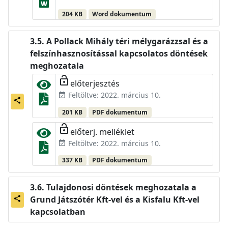
204 KB
Word dokumentum
A Pollack Mihály téri mélygarázzsal és a
felszínhasznosítással kapcsolatos döntések
meghozatala
lock_open
előterjesztés
Feltöltve: 2022. március 10.
event_available
share
201 KB
PDF dokumentum
lock_open
előterj. melléklet
Feltöltve: 2022. március 10.
event_available
337 KB
PDF dokumentum
Tulajdonosi döntések meghozatala a
Grund Játszótér Kft-vel és a Kisfalu Kft-vel
share
kapcsolatban