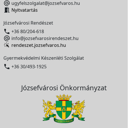

ugyfelszolgalat@jozsefvaros.hu

Nyitvatartás
Józsefvárosi Rendészet

+36 80/204-618

info@jozsefvarosirendeszet.hu
rendeszet.jozsefvaros.hu
Gyermekvédelmi Készenléti Szolgálat

+36 30/493-1925
Józsefvárosi Önkormányzat