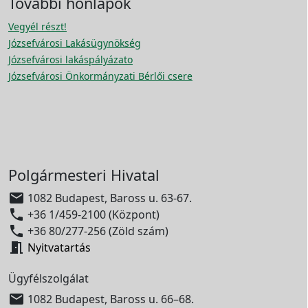
További honlapok
Vegyél részt!
Józsefvárosi Lakásügynökség
Józsefvárosi lakáspályázato
Józsefvárosi Önkormányzati Bérlői csere
Polgármesteri Hivatal

1082 Budapest, Baross u. 63-67.

+36 1/459-2100 (Központ)

+36 80/277-256 (Zöld szám)

Nyitvatartás
Ügyfélszolgálat

1082 Budapest, Baross u. 66–68.