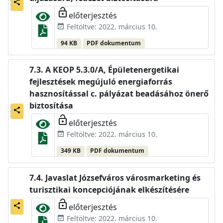
share
lock_open
előterjesztés
Feltöltve: 2022. március 10.
event_available
94 KB
PDF dokumentum
A KEOP 5.3.0/A, Épületenergetikai
fejlesztések megújuló energiaforrás
hasznosítással c. pályázat beadásához önerő
biztosítása
share
lock_open
előterjesztés
Feltöltve: 2022. március 10.
event_available
349 KB
PDF dokumentum
Javaslat Józsefváros városmarketing és
turisztikai koncepciójának elkészítésére
lock_open
előterjesztés
share
Feltöltve: 2022. március 10.
event_available