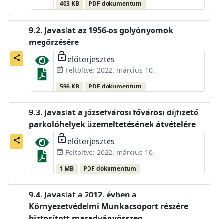
403 KB
PDF dokumentum
Javaslat az 1956-os golyónyomok
megőrzésére
lock_open
előterjesztés
share
Feltöltve: 2022. március 10.
event_available
596 KB
PDF dokumentum
Javaslat a józsefvárosi fővárosi díjfizető
parkolóhelyek üzemeltetésének átvételére
lock_open
előterjesztés
share
Feltöltve: 2022. március 10.
event_available
1 MB
PDF dokumentum
Javaslat a 2012. évben a
Környezetvédelmi Munkacsoport részére
biztosított maradványösszeg