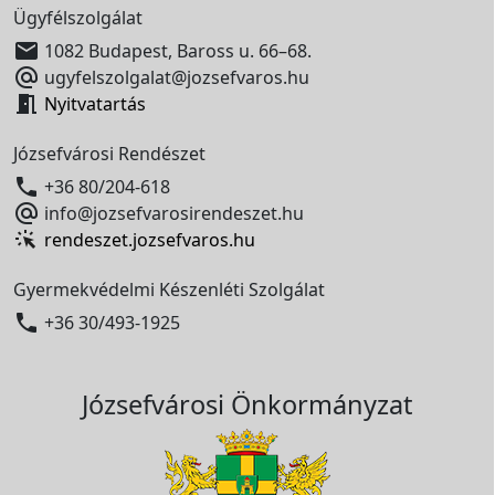
Ügyfélszolgálat

1082 Budapest, Baross u. 66–68.

ugyfelszolgalat@jozsefvaros.hu

Nyitvatartás
Józsefvárosi Rendészet

+36 80/204-618

info@jozsefvarosirendeszet.hu
rendeszet.jozsefvaros.hu
Gyermekvédelmi Készenléti Szolgálat

+36 30/493-1925
Józsefvárosi Önkormányzat