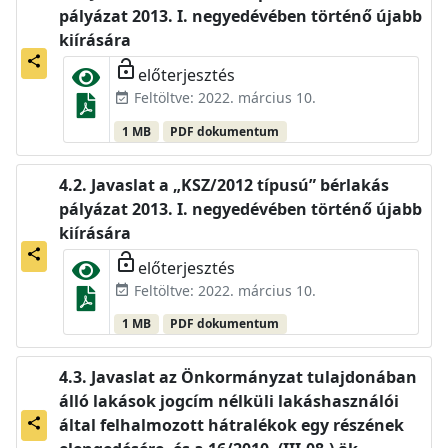
pályázat 2013. I. negyedévében történő újabb
kiírására
share
lock_open
előterjesztés
Feltöltve: 2022. március 10.
event_available
1 MB
PDF dokumentum
Javaslat a „KSZ/2012 típusú” bérlakás
pályázat 2013. I. negyedévében történő újabb
kiírására
share
lock_open
előterjesztés
Feltöltve: 2022. március 10.
event_available
1 MB
PDF dokumentum
Javaslat az Önkormányzat tulajdonában
álló lakások jogcím nélküli lakáshasználói
által felhalmozott hátralékok egy részének
share