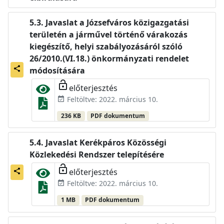
Javaslat a Józsefváros közigazgatási
területén a járművel történő várakozás
kiegészítő, helyi szabályozásáról szóló
26/2010.(VI.18.) önkormányzati rendelet
share
módosítására
lock_open
előterjesztés
Feltöltve: 2022. március 10.
event_available
236 KB
PDF dokumentum
Javaslat Kerékpáros Közösségi
Közlekedési Rendszer telepítésére
lock_open
előterjesztés
share
Feltöltve: 2022. március 10.
event_available
1 MB
PDF dokumentum