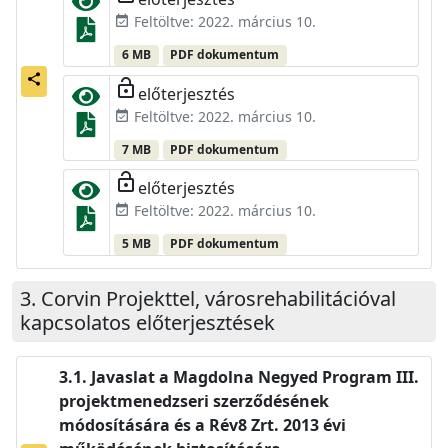
Feltöltve: 2022. március 10.
event_available
6 MB
PDF dokumentum
share
lock_open
előterjesztés
Feltöltve: 2022. március 10.
event_available
7 MB
PDF dokumentum
lock_open
előterjesztés
Feltöltve: 2022. március 10.
event_available
5 MB
PDF dokumentum
Corvin Projekttel, városrehabilitációval
kapcsolatos előterjesztések
Javaslat a Magdolna Negyed Program III.
projektmenedzseri szerződésének
módosítására és a Rév8 Zrt. 2013 évi