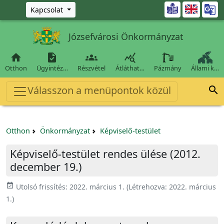
Ugrás a fő tartalomra

Kapcsolat
Józsefvárosi Önkormányzat




Otthon
Ügyintéz…
Részvétel
Átláthat…
Pázmány
Állami k…
Válasszon a menüpontok közül

Otthon
Önkormányzat
Képviselő-testület
Képviselő-testület rendes ülése (2012.
december 19.)
event_available
Utolsó frissítés:
2022. március 1.
(Létrehozva:
2022. március
1.
)