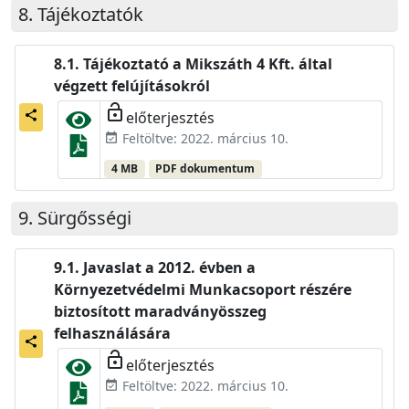
Tájékoztatók
Tájékoztató a Mikszáth 4 Kft. által
végzett felújításokról
lock_open
előterjesztés
share
Feltöltve: 2022. március 10.
event_available
4 MB
PDF dokumentum
Sürgősségi
Javaslat a 2012. évben a
Környezetvédelmi Munkacsoport részére
biztosított maradványösszeg
felhasználására
share
lock_open
előterjesztés
Feltöltve: 2022. március 10.
event_available