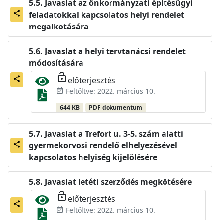
Javaslat az önkormányzati építésügyi
feladatokkal kapcsolatos helyi rendelet
share
megalkotására
Javaslat a helyi tervtanácsi rendelet
módosítására
lock_open
előterjesztés
share
Feltöltve: 2022. március 10.
event_available
644 KB
PDF dokumentum
Javaslat a Trefort u. 3-5. szám alatti
gyermekorvosi rendelő elhelyezésével
share
kapcsolatos helyiség kijelölésére
Javaslat letéti szerződés megkötésére
lock_open
előterjesztés
share
Feltöltve: 2022. március 10.
event_available