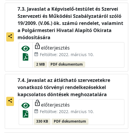
Javaslat a Képviselő-testület és Szervei
Szervezeti és Működési Szabályzatáról szóló
19/2009. (V.06.) ök. számú rendelet, valamint
a Polgármesteri Hivatal Alapító Okirata
share
módosítására
lock_open
előterjesztés
Feltöltve: 2022. március 10.
event_available
2 MB
PDF dokumentum
Javaslat az átlátható szervezetekre
vonatkozó törvényi rendelkezésekkel
kapcsolatos döntések meghozatalára
share
lock_open
előterjesztés
Feltöltve: 2022. március 10.
event_available
330 KB
PDF dokumentum