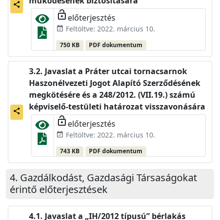
működésének biztosítására
share
lock_open
előterjesztés
Feltöltve: 2022. március 10.
event_available
750 KB
PDF dokumentum
Javaslat a Práter utcai tornacsarnok
Haszonélvezeti Jogot Alapító Szerződésének
megkötésére és a 248/2012. (VII.19.) számú
képviselő-testületi határozat visszavonására
share
lock_open
előterjesztés
Feltöltve: 2022. március 10.
event_available
743 KB
PDF dokumentum
Gazdálkodást, Gazdasági Társaságokat
érintő előterjesztések
Javaslat a „IH/2012 típusú” bérlakás