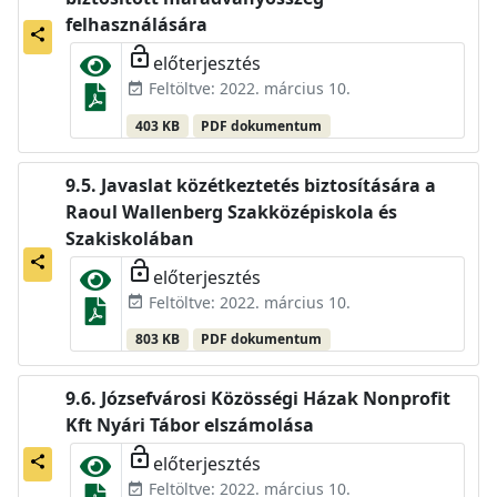
felhasználására
share
lock_open
előterjesztés
Feltöltve: 2022. március 10.
event_available
403 KB
PDF dokumentum
Javaslat közétkeztetés biztosítására a
Raoul Wallenberg Szakközépiskola és
Szakiskolában
share
lock_open
előterjesztés
Feltöltve: 2022. március 10.
event_available
803 KB
PDF dokumentum
Józsefvárosi Közösségi Házak Nonprofit
Kft Nyári Tábor elszámolása
lock_open
előterjesztés
share
Feltöltve: 2022. március 10.
event_available