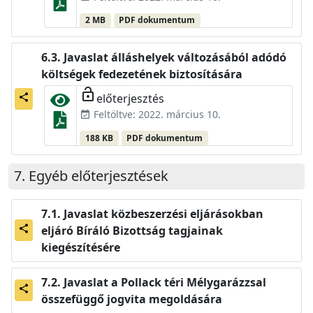
2 MB
PDF dokumentum
Javaslat álláshelyek változásából adódó
költségek fedezetének biztosítására
lock_open
előterjesztés
share
Feltöltve: 2022. március 10.
event_available
188 KB
PDF dokumentum
Egyéb előterjesztések
Javaslat közbeszerzési eljárásokban
eljáró Bíráló Bizottság tagjainak
share
kiegészítésére
Javaslat a Pollack téri Mélygarázzsal
share
összefüggő jogvita megoldására