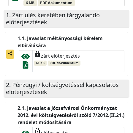
6 MB
PDF dokumentum
Zárt ülés keretében tárgyalandó
előterjesztések
Javaslat méltányossági kérelem
elbírálására
lock
share
zárt előterjesztés
61 KB
PDF dokumentum
Pénzügyi / költségvetéssel kapcsolatos
előterjesztések
Javaslat a Józsefvárosi Önkormányzat
2012. évi költségvetéséről szóló 7/2012.(II.21.)
rendelet módosítására
lock_open
előterjesztés