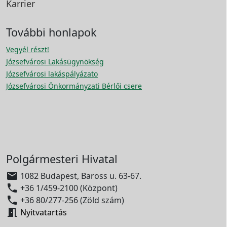
Karrier
További honlapok
Vegyél részt!
Józsefvárosi Lakásügynökség
Józsefvárosi lakáspályázato
Józsefvárosi Önkormányzati Bérlői csere
Polgármesteri Hivatal

1082 Budapest, Baross u. 63-67.

+36 1/459-2100 (Központ)

+36 80/277-256 (Zöld szám)

Nyitvatartás