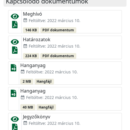
Kapcsolódó dokumentumok
Meghívó
Feltöltve: 2022 március 10.
event_available
146 KB
PDF dokumentum
Határozatok
Feltöltve: 2022 március 10.
event_available
224 KB
PDF dokumentum
Hanganyag
Feltöltve: 2022 március 10.
event_available
2 MB
Hangfájl
Hanganyag
Feltöltve: 2022 március 10.
event_available
40 MB
Hangfájl
Jegyzőkönyv
Feltöltve: 2022 március 10.
event_available