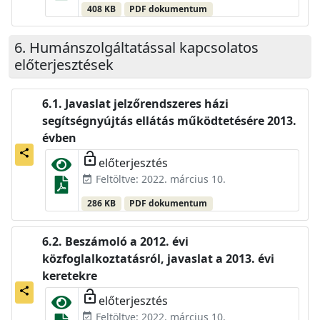
408 KB
PDF dokumentum
Humánszolgáltatással kapcsolatos
előterjesztések
Javaslat jelzőrendszeres házi
segítségnyújtás ellátás működtetésére 2013.
évben
share
lock_open
előterjesztés
Feltöltve: 2022. március 10.
event_available
286 KB
PDF dokumentum
Beszámoló a 2012. évi
közfoglalkoztatásról, javaslat a 2013. évi
keretekre
share
lock_open
előterjesztés
Feltöltve: 2022. március 10.
event_available