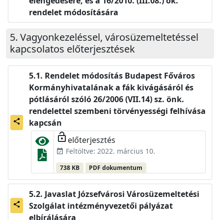
elengedésére, és a 16/2010. (III.08.) ök.
rendelet módosítására
Vagyonkezeléssel, városüzemeltetéssel
kapcsolatos előterjesztések
Rendelet módosítás Budapest Főváros
Kormányhivatalának a fák kivágásáról és
pótlásáról szóló 26/2006 (VII.14) sz. önk.
rendelettel szembeni törvényességi felhívása
share
kapcsán
lock_open
előterjesztés
Feltöltve: 2022. március 10.
event_available
738 KB
PDF dokumentum
Javaslat Józsefvárosi Városüzemeltetési
Szolgálat intézményvezetői pályázat
share
elbírálására