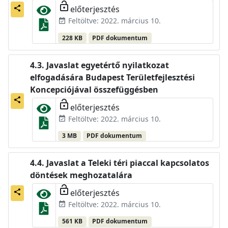
lock_open
előterjesztés
share
Feltöltve: 2022. március 10.
event_available
228 KB
PDF dokumentum
Javaslat egyetértő nyilatkozat
elfogadására Budapest Területfejlesztési
Koncepciójával összefüggésben
share
lock_open
előterjesztés
Feltöltve: 2022. március 10.
event_available
3 MB
PDF dokumentum
Javaslat a Teleki téri piaccal kapcsolatos
döntések meghozatalára
lock_open
előterjesztés
share
Feltöltve: 2022. március 10.
event_available
561 KB
PDF dokumentum