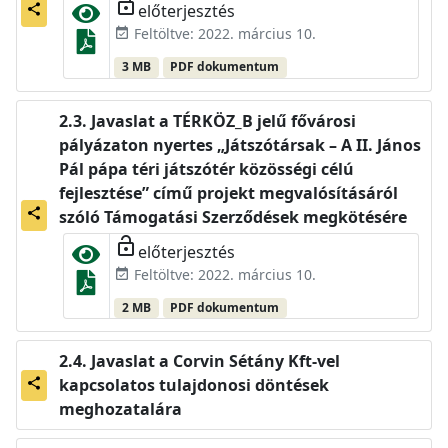
lock_open
előterjesztés
share
Feltöltve: 2022. március 10.
event_available
3 MB
PDF dokumentum
Javaslat a TÉRKÖZ_B jelű fővárosi
pályázaton nyertes „Játszótársak – A II. János
Pál pápa téri játszótér közösségi célú
fejlesztése” című projekt megvalósításáról
share
szóló Támogatási Szerződések megkötésére
lock_open
előterjesztés
Feltöltve: 2022. március 10.
event_available
2 MB
PDF dokumentum
Javaslat a Corvin Sétány Kft-vel
kapcsolatos tulajdonosi döntések
share
meghozatalára