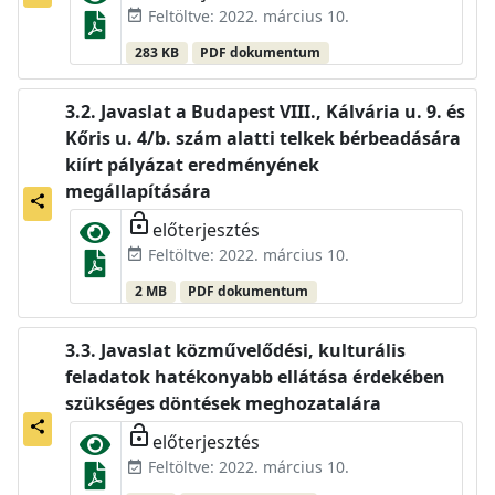
Feltöltve: 2022. március 10.
event_available
283 KB
PDF dokumentum
Javaslat a Budapest VIII., Kálvária u. 9. és
Kőris u. 4/b. szám alatti telkek bérbeadására
kiírt pályázat eredményének
megállapítására
share
lock_open
előterjesztés
Feltöltve: 2022. március 10.
event_available
2 MB
PDF dokumentum
Javaslat közművelődési, kulturális
feladatok hatékonyabb ellátása érdekében
szükséges döntések meghozatalára
share
lock_open
előterjesztés
Feltöltve: 2022. március 10.
event_available