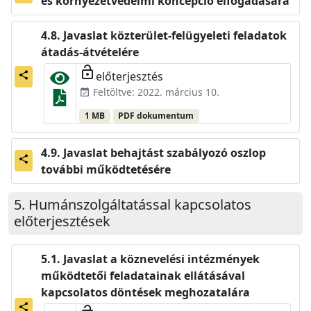
és környezetvédelmi koncepció elfogadására
Javaslat közterület-felügyeleti feladatok
átadás-átvételére
lock_open
előterjesztés
share
Feltöltve: 2022. március 10.
event_available
1 MB
PDF dokumentum
Javaslat behajtást szabályozó oszlop
share
további működtetésére
Humánszolgáltatással kapcsolatos
előterjesztések
Javaslat a köznevelési intézmények
működtetői feladatainak ellátásával
kapcsolatos döntések meghozatalára
share