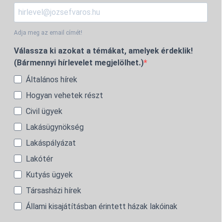
Adja meg az email címét!
Válassza ki azokat a témákat, amelyek érdeklik!
(Bármennyi hírlevelet megjelölhet.)
Általános hírek
Hogyan vehetek részt
Civil ügyek
Lakásügynökség
Lakáspályázat
Lakótér
Kutyás ügyek
Társasházi hírek
Állami kisajátításban érintett házak lakóinak