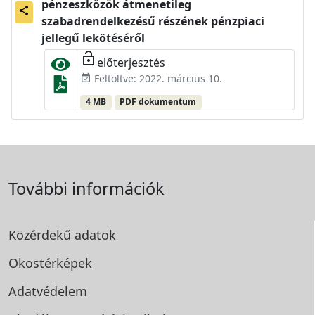
pénzeszközök átmenetileg
share
szabadrendelkezésű részének pénzpiaci
jellegű lekötéséről
lock_open
előterjesztés
Feltöltve: 2022. március 10.
event_available
4 MB
PDF dokumentum
További információk
Közérdekű adatok
Okostérképek
Adatvédelem