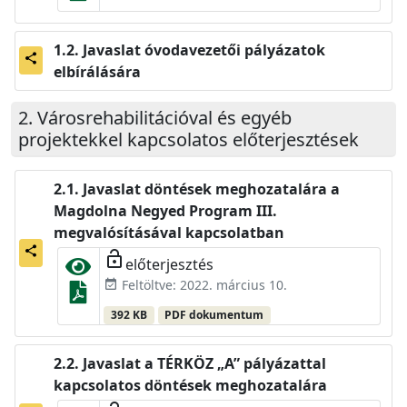
Javaslat óvodavezetői pályázatok
share
elbírálására
Városrehabilitációval és egyéb
projektekkel kapcsolatos előterjesztések
Javaslat döntések meghozatalára a
Magdolna Negyed Program III.
megvalósításával kapcsolatban
share
lock_open
előterjesztés
Feltöltve: 2022. március 10.
event_available
392 KB
PDF dokumentum
Javaslat a TÉRKÖZ „A” pályázattal
kapcsolatos döntések meghozatalára