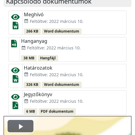
Kapcsolódó dokumentumok
Meghívó
Feltöltve: 2022 március 10.
event_available
266 KB
Word dokumentum
Hanganyag
Feltöltve: 2022 március 10.
event_available
38 MB
Hangfájl
Határozatok
Feltöltve: 2022 március 10.
event_available
326 KB
Word dokumentum
Jegyzőkönyv
Feltöltve: 2022 március 10.
event_available
6 MB
PDF dokumentum
Play