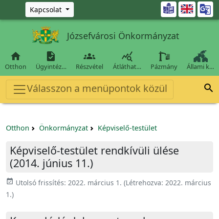
Ugrás a fő tartalomra

Kapcsolat
Józsefvárosi Önkormányzat




Otthon
Ügyintéz…
Részvétel
Átláthat…
Pázmány
Állami k…
Válasszon a menüpontok közül

Otthon
Önkormányzat
Képviselő-testület
Képviselő-testület rendkívüli ülése
(2014. június 11.)
event_available
Utolsó frissítés:
2022. március 1.
(Létrehozva:
2022. március
1.
)