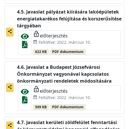
Javaslat pályázat kiírására lakóépületek
energiatakarékos felújítása és korszerűsítése
tárgyában
share
lock_open
előterjesztés
Feltöltve: 2022. március 10.
event_available
622 KB
PDF dokumentum
Javaslat a Budapest Józsefvárosi
Önkormányzat vagyonával kapcsolatos
önkormányzati rendeletek módosítására
share
lock_open
előterjesztés
Feltöltve: 2022. március 10.
event_available
509 KB
PDF dokumentum
Javaslat kerületi zöldfelület fenntartási
share