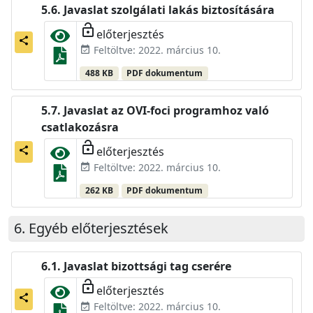
Javaslat szolgálati lakás biztosítására
lock_open
előterjesztés
share
Feltöltve: 2022. március 10.
event_available
488 KB
PDF dokumentum
Javaslat az OVI-foci programhoz való
csatlakozásra
lock_open
előterjesztés
share
Feltöltve: 2022. március 10.
event_available
262 KB
PDF dokumentum
Egyéb előterjesztések
Javaslat bizottsági tag cserére
lock_open
előterjesztés
share
Feltöltve: 2022. március 10.
event_available