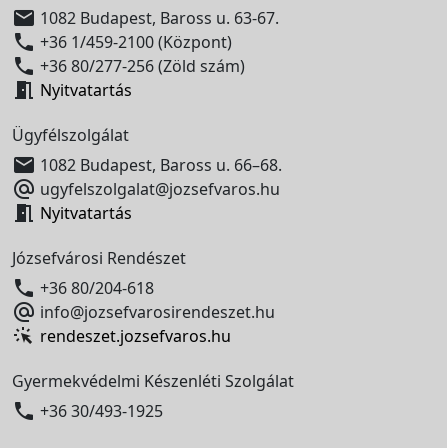

1082 Budapest, Baross u. 63-67.

+36 1/459-2100 (Központ)

+36 80/277-256 (Zöld szám)

Nyitvatartás
Ügyfélszolgálat

1082 Budapest, Baross u. 66–68.

ugyfelszolgalat@jozsefvaros.hu

Nyitvatartás
Józsefvárosi Rendészet

+36 80/204-618

info@jozsefvarosirendeszet.hu
rendeszet.jozsefvaros.hu
Gyermekvédelmi Készenléti Szolgálat

+36 30/493-1925