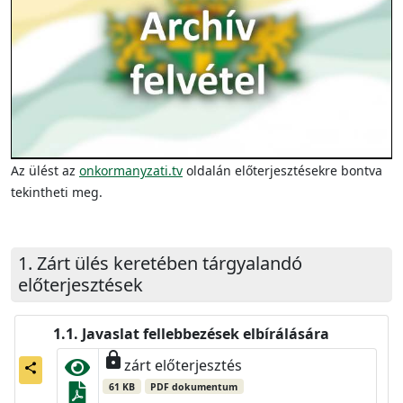
Video
Az ülést az
onkormanyzati.tv
oldalán előterjesztésekre bontva
tekintheti meg.
Zárt ülés keretében tárgyalandó
előterjesztések
Javaslat fellebbezések elbírálására
lock
zárt előterjesztés
share
61 KB
PDF dokumentum