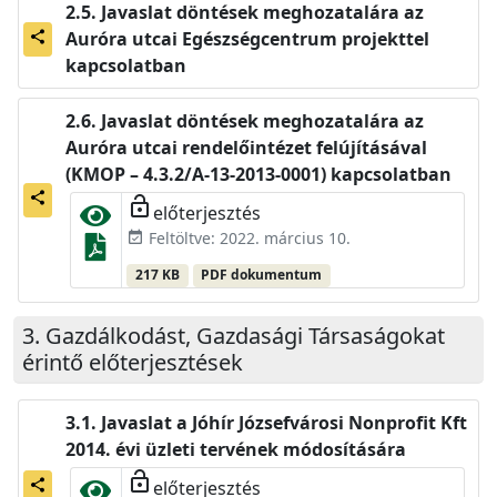
Javaslat döntések meghozatalára az
Auróra utcai Egészségcentrum projekttel
share
kapcsolatban
Javaslat döntések meghozatalára az
Auróra utcai rendelőintézet felújításával
(KMOP – 4.3.2/A-13-2013-0001) kapcsolatban
share
lock_open
előterjesztés
Feltöltve: 2022. március 10.
event_available
217 KB
PDF dokumentum
Gazdálkodást, Gazdasági Társaságokat
érintő előterjesztések
Javaslat a Jóhír Józsefvárosi Nonprofit Kft
2014. évi üzleti tervének módosítására
lock_open
előterjesztés
share