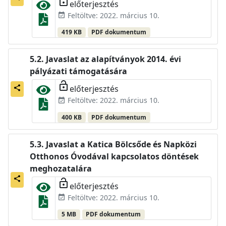
lock_open
előterjesztés
Feltöltve: 2022. március 10.
event_available
419 KB
PDF dokumentum
Javaslat az alapítványok 2014. évi
pályázati támogatására
lock_open
előterjesztés
share
Feltöltve: 2022. március 10.
event_available
400 KB
PDF dokumentum
Javaslat a Katica Bölcsőde és Napközi
Otthonos Óvodával kapcsolatos döntések
meghozatalára
share
lock_open
előterjesztés
Feltöltve: 2022. március 10.
event_available
5 MB
PDF dokumentum