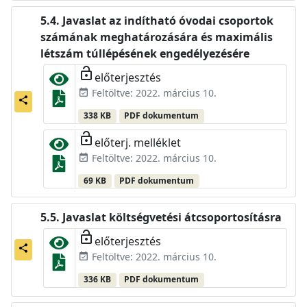
Javaslat az indítható óvodai csoportok
számának meghatározására és maximális
létszám túllépésének engedélyezésére
lock_open
előterjesztés
Feltöltve: 2022. március 10.
event_available
share
338 KB
PDF dokumentum
lock_open
előterj. melléklet
Feltöltve: 2022. március 10.
event_available
69 KB
PDF dokumentum
Javaslat költségvetési átcsoportosításra
lock_open
előterjesztés
share
Feltöltve: 2022. március 10.
event_available
336 KB
PDF dokumentum