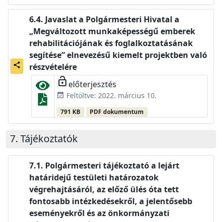
Javaslat a Polgármesteri Hivatal a
„Megváltozott munkaképességű emberek
rehabilitációjának és foglalkoztatásának
segítése” elnevezésű kiemelt projektben való
share
részvételére
lock_open
előterjesztés
Feltöltve: 2022. március 10.
event_available
791 KB
PDF dokumentum
Tájékoztatók
Polgármesteri tájékoztató a lejárt
határidejű testületi határozatok
végrehajtásáról, az előző ülés óta tett
fontosabb intézkedésekről, a jelentősebb
eseményekről és az önkormányzati