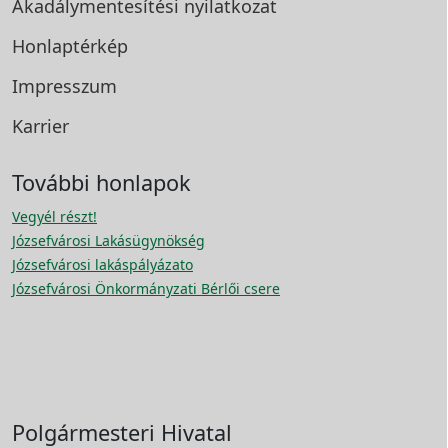
Akadálymentesítési
nyilatkozat
Honlaptérkép
Impresszum
Karrier
További honlapok
Vegyél részt!
Józsefvárosi Lakásügynökség
Józsefvárosi lakáspályázato
Józsefvárosi Önkormányzati Bérlői csere
Polgármesteri Hivatal