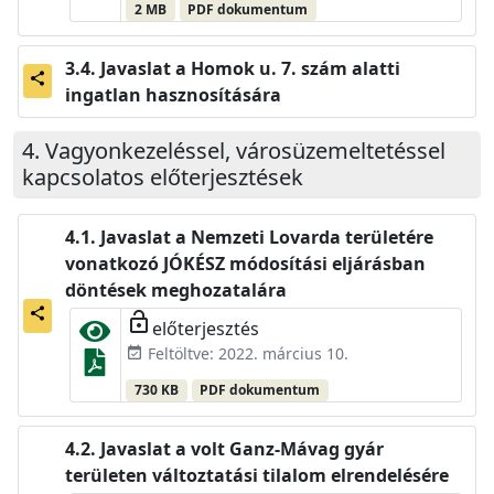
2 MB
PDF dokumentum
Javaslat a Homok u. 7. szám alatti
share
ingatlan hasznosítására
Vagyonkezeléssel, városüzemeltetéssel
kapcsolatos előterjesztések
Javaslat a Nemzeti Lovarda területére
vonatkozó JÓKÉSZ módosítási eljárásban
döntések meghozatalára
share
lock_open
előterjesztés
Feltöltve: 2022. március 10.
event_available
730 KB
PDF dokumentum
Javaslat a volt Ganz-Mávag gyár
területen változtatási tilalom elrendelésére