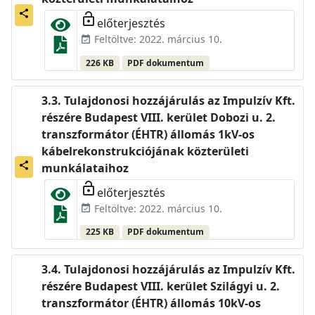
share
lock_open
előterjesztés
Feltöltve: 2022. március 10.
event_available
226 KB
PDF dokumentum
Tulajdonosi hozzájárulás az Impulzív Kft.
részére Budapest VIII. kerület Dobozi u. 2.
transzformátor (ÉHTR) állomás 1kV-os
kábelrekonstrukciójának közterületi
share
munkálataihoz
lock_open
előterjesztés
Feltöltve: 2022. március 10.
event_available
225 KB
PDF dokumentum
Tulajdonosi hozzájárulás az Impulzív Kft.
részére Budapest VIII. kerület Szilágyi u. 2.
transzformátor (ÉHTR) állomás 10kV-os