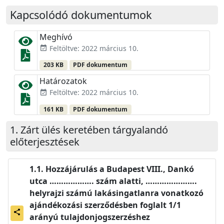
Kapcsolódó dokumentumok
Meghívó
Feltöltve: 2022 március 10.
event_available
203 KB
PDF dokumentum
Határozatok
Feltöltve: 2022 március 10.
event_available
161 KB
PDF dokumentum
Zárt ülés keretében tárgyalandó
előterjesztések
Hozzájárulás a Budapest VIII., Dankó
utca ………………. szám alatti, ………………….
helyrajzi számú lakásingatlanra vonatkozó
ajándékozási szerződésben foglalt 1/1
share
arányú tulajdonjogszerzéshez