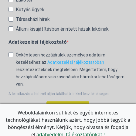
Kutyás ügyek
Társasházi hírek
Állami kisajátításban érintett házak lakóinak
Adatkezelési tájékoztató
Önkéntesen hozzájárulok személyes adataim
kezeléséhez az
Adatkezelési tájékoztatóban
részletezetteknek megfelelően. Megértettem, hogy
hozzájárulásom visszavonására bármikor lehetőségem
van.
A leiratkozás a hírlevél alján található linkkel lesz lehetséges.
Feliratkozom!
Weboldalainkon sütiket és egyéb internetes
technológiákat használunk azért, hogy jobbá tegyük a
For the English Newsletter, click
HERE.
böngészési élményt. Kérjük, hogy olvassa és fogadja
el
adatvédelmi tájékoztatónkat.!