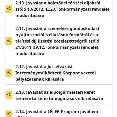
Javaslat a bölcsődei térítési díjakról
szóló 13/2012.(II.23.) önkormányzati rendelet
share
módosítására
Javaslat a személyes gondoskodást
nyújtó szociális ellátások formáiról és a
térítési díj fizetési kötelezettségről szóló
share
21/2011.(IV.12.) önkormányzati rendelet
módosítására
Javaslat a Józsefvárosi
Intézményműködtető Központ vezetői
share
pályázatának kiírására
Javaslat az alpolgármesteri keret
share
terhére történő támogatások elbírálására
Javaslat a LÉLEK Program jövőbeni
share