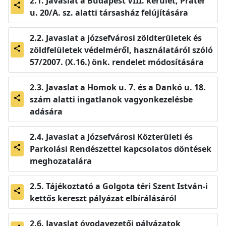
Javaslat a Budapest VIII. kerület, Práter
share
u. 20/A. sz. alatti társasház felújítására
Javaslat a józsefvárosi zöldterületek és
zöldfelületek védelméről, használatáról szóló
share
57/2007. (X.16.) önk. rendelet módosítására
Javaslat a Homok u. 7. és a Dankó u. 18.
szám alatti ingatlanok vagyonkezelésbe
share
adására
Javaslat a Józsefvárosi Közterületi és
Parkolási Rendészettel kapcsolatos döntések
share
meghozatalára
Tájékoztató a Golgota téri Szent István-i
share
kettős kereszt pályázat elbírálásáról
Javaslat óvodavezetői pályázatok