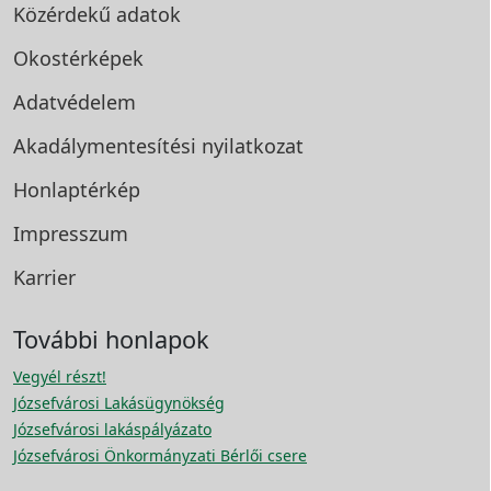
Közérdekű adatok
Okostérképek
Adatvédelem
Akadálymentesítési
nyilatkozat
Honlaptérkép
Impresszum
Karrier
További honlapok
Vegyél részt!
Józsefvárosi Lakásügynökség
Józsefvárosi lakáspályázato
Józsefvárosi Önkormányzati Bérlői csere