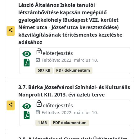
László Általános Iskola tanulói
létszámbővítése kapcsán megépülő
gyalogátkelőhely (Budapest VIII. kerület
Német utca - József utca kereszteződése)
share
közvilágításának térítésmentes kezelésbe
adásához
lock_open
előterjesztés
Feltöltve: 2022. március 10.
event_available
597 KB
PDF dokumentum
Bárka Józsefvárosi Színházi- és Kulturális
Nonprofit Kft. 2013. évi üzleti terve
lock_open
előterjesztés
share
Feltöltve: 2022. március 10.
event_available
1 MB
PDF dokumentum