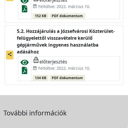
Feltöltve: 2022. március 10.
event_available
152 KB
PDF dokumentum
Hozzájárulás a Józsefvárosi Közterület-
felügyelettől visszavételre kerülő
gépjárművek ingyenes használatba
adásához
share
lock_open
előterjesztés
Feltöltve: 2022. március 10.
event_available
134 KB
PDF dokumentum
További információk