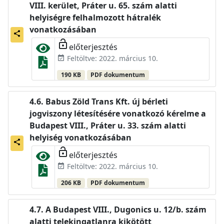
VIII. kerület, Práter u. 65. szám alatti
helyiségre felhalmozott hátralék
vonatkozásában
share
lock_open
előterjesztés
Feltöltve: 2022. március 10.
event_available
190 KB
PDF dokumentum
Babus Zöld Trans Kft. új bérleti
jogviszony létesítésére vonatkozó kérelme a
Budapest VIII., Práter u. 33. szám alatti
helyiség vonatkozásában
share
lock_open
előterjesztés
Feltöltve: 2022. március 10.
event_available
206 KB
PDF dokumentum
A Budapest VIII., Dugonics u. 12/b. szám
alatti telekingatlanra kikötött