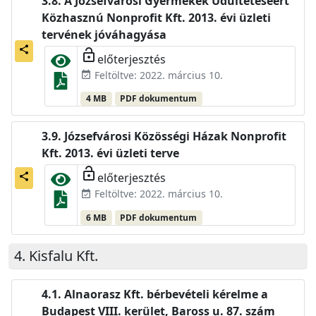
A Józsefvárosi Gyermekek Üdültetéséért
Közhasznú Nonprofit Kft. 2013. évi üzleti
tervének jóváhagyása
share
lock_open
előterjesztés
Feltöltve: 2022. március 10.
event_available
4 MB
PDF dokumentum
Józsefvárosi Közösségi Házak Nonprofit
Kft. 2013. évi üzleti terve
lock_open
előterjesztés
share
Feltöltve: 2022. március 10.
event_available
6 MB
PDF dokumentum
Kisfalu Kft.
Alnaorasz Kft. bérbevételi kérelme a
Budapest VIII. kerület, Baross u. 87. szám