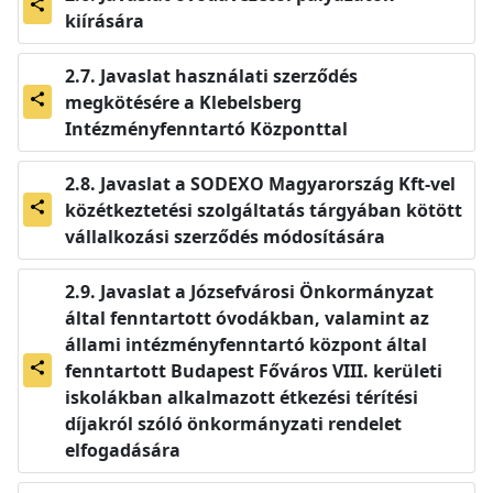
share
kiírására
Javaslat használati szerződés
megkötésére a Klebelsberg
share
Intézményfenntartó Központtal
Javaslat a SODEXO Magyarország Kft-vel
közétkeztetési szolgáltatás tárgyában kötött
share
vállalkozási szerződés módosítására
Javaslat a Józsefvárosi Önkormányzat
által fenntartott óvodákban, valamint az
állami intézményfenntartó központ által
fenntartott Budapest Főváros VIII. kerületi
share
iskolákban alkalmazott étkezési térítési
díjakról szóló önkormányzati rendelet
elfogadására