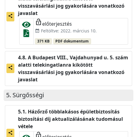
visszavásárlási jog gyakorlására vonatkozó
javaslat
share
lock_open
előterjesztés
Feltöltve: 2022. március 10.
event_available
371 KB
PDF dokumentum
A Budapest VIII., Vajdahunyad u. 5. szám
alatti telekingatlanra kikötött
share
visszavásárlási jog gyakorlására vonatkozó
javaslat
Sürgősségi
Házőrző többlakásos épületbiztosítás
biztosítási díj aktualizálásának tudomásul
vétele
share
lock_open
előterjesztés