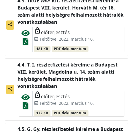
TRUE WAY Kft. részletfizetési kérelme a
Budapest VIII. kerület, Horváth M. tér 16.
szám alatti helyiségre felhalmozott hátralék
vonatkozásában
share
lock_open
előterjesztés
Feltöltve: 2022. március 10.
event_available
181 KB
PDF dokumentum
T. I. részletfizetési kérelme a Budapest
VIII. kerület, Magdolna u. 14. szám alatti
helyiségre felhalmozott hátralék
vonatkozásában
share
lock_open
előterjesztés
Feltöltve: 2022. március 10.
event_available
172 KB
PDF dokumentum
G. Gy. részletfizetési kérelme a Budapest