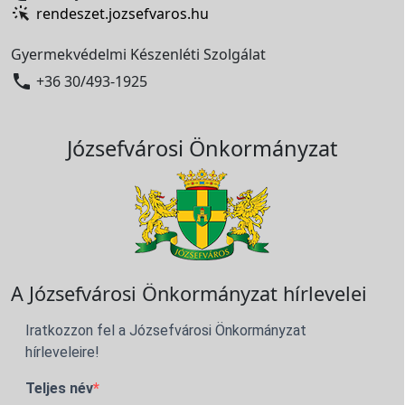
rendeszet.jozsefvaros.hu
Gyermekvédelmi Készenléti Szolgálat

+36 30/493-1925
Józsefvárosi Önkormányzat
A Józsefvárosi Önkormányzat hírlevelei
Iratkozzon fel a Józsefvárosi Önkormányzat
hírleveleire!
Teljes név