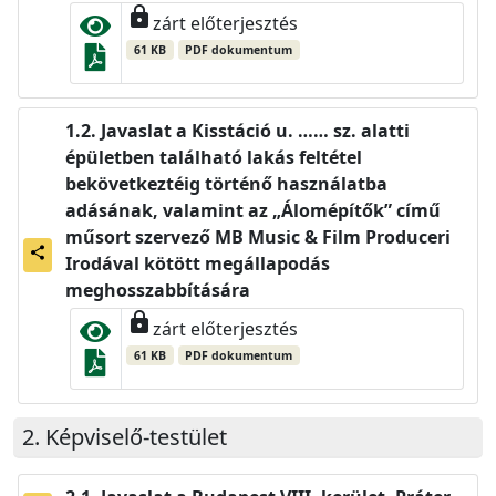
lock
zárt előterjesztés
61 KB
PDF dokumentum
Javaslat a Kisstáció u. …… sz. alatti
épületben található lakás feltétel
bekövetkeztéig történő használatba
adásának, valamint az „Álomépítők” című
műsort szervező MB Music & Film Produceri
share
Irodával kötött megállapodás
meghosszabbítására
lock
zárt előterjesztés
61 KB
PDF dokumentum
Képviselő-testület