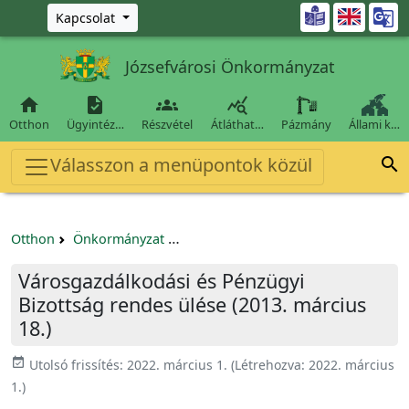
Ugrás a fő tartalomra

Kapcsolat
Józsefvárosi Önkormányzat




Otthon
Ügyintéz…
Részvétel
Átláthat…
Pázmány
Állami k…
Válasszon a menüpontok közül

Otthon
Önkormányzat
Városgazdálkodási és Pénzügyi Bizo
Városgazdálkodási és Pénzügyi
Bizottság rendes ülése (2013. március
18.)
event_available
Utolsó frissítés:
2022. március 1.
(Létrehozva:
2022. március
1.
)