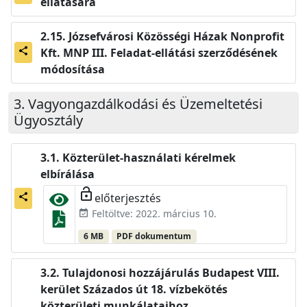
ellátására
Józsefvárosi Közösségi Házak Nonprofit
Kft. MNP III. Feladat-ellátási szerződésének
share
módosítása
Vagyongazdálkodási és Üzemeltetési
Ügyosztály
Közterület-használati kérelmek
elbírálása
lock_open
előterjesztés
share
Feltöltve: 2022. március 10.
event_available
6 MB
PDF dokumentum
Tulajdonosi hozzájárulás Budapest VIII.
kerület Százados út 18. vízbekötés
közterületi munkálataihoz