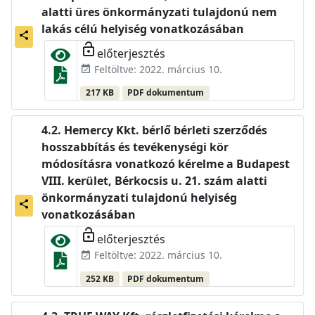
alatti üres önkormányzati tulajdonú nem
lakás célú helyiség vonatkozásában
share
lock_open
előterjesztés
Feltöltve: 2022. március 10.
event_available
217 KB
PDF dokumentum
Hemercy Kkt. bérlő bérleti szerződés
hosszabbítás és tevékenységi kör
módosításra vonatkozó kérelme a Budapest
VIII. kerület, Bérkocsis u. 21. szám alatti
önkormányzati tulajdonú helyiség
share
vonatkozásában
lock_open
előterjesztés
Feltöltve: 2022. március 10.
event_available
252 KB
PDF dokumentum