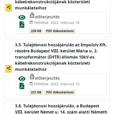
kábelrekonstrukciójának közterületi
share
munkálataihoz
lock_open
előterjesztés
Feltöltve: 2022. március 10.
event_available
226 KB
PDF dokumentum
Tulajdonosi hozzájárulás az Impulzív Kft.
részére Budapest VIII. kerület Mária u. 2.
transzformátor (ÉHTR) állomás 10kV-os
kábelrekonstrukciójának közterületi
share
munkálataihoz
lock_open
előterjesztés
Feltöltve: 2022. március 10.
event_available
221 KB
PDF dokumentum
Tulajdonosi hozzájárulás, a Budapest
VIII. kerület Német u. 14. szám alatti Németh