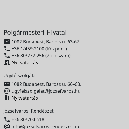
Polgármesteri Hivatal

1082 Budapest, Baross u. 63-67.

+36 1/459-2100 (Központ)

+36 80/277-256 (Zöld szám)

Nyitvatartás
Ügyfélszolgálat

1082 Budapest, Baross u. 66–68.

ugyfelszolgalat@jozsefvaros.hu

Nyitvatartás
Józsefvárosi Rendészet

+36 80/204-618

info@jozsefvarosirendeszet.hu