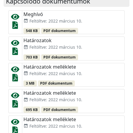
Kapcsolódó dokumentumok
Meghívó
Feltöltve: 2022 március 10.
event_available
548 KB
PDF dokumentum
Határozatok
Feltöltve: 2022 március 10.
event_available
703 KB
PDF dokumentum
Határozatok melléklete
Feltöltve: 2022 március 10.
event_available
3 MB
PDF dokumentum
Határozatok melléklete
Feltöltve: 2022 március 10.
event_available
695 KB
PDF dokumentum
Határozatok melléklete
Feltöltve: 2022 március 10.
event_available