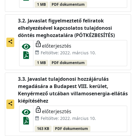
1 MB
PDF dokumentum
Javaslat figyelmeztető feliratok
elhelyezésével kapcsolatos tulajdonosi
döntés meghozatalára (PÓTKÉZBESÍTÉS)
share
lock_open
előterjesztés
Feltöltve: 2022. március 10.
event_available
1 MB
PDF dokumentum
Javaslat tulajdonosi hozzájárulás
megadására a Budapest VIII. kerület,
Kenyérmező utcában villamosenergia-ellátás
kiépítéséhez
share
lock_open
előterjesztés
Feltöltve: 2022. március 10.
event_available
163 KB
PDF dokumentum