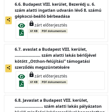
Budapest VIII. kerület, Bezerédj u. 6.
szám alatti ingatlan udvarán lévő 8. számú
gépkocsi-beálló bérbeadása
share
lock
zárt előterjesztés
61 KB
PDF dokumentum
avaslat a Budapest VIII. kerület,
…………………. szám alatti lakás bérlőjével
kötött „Otthon-felújítási” támogatási
szerződés megszüntetésére
share
lock
zárt előterjesztés
61 KB
PDF dokumentum
Javaslat a Budapest VIII. kerület,
…………………... szám alatti lakás pályázaton