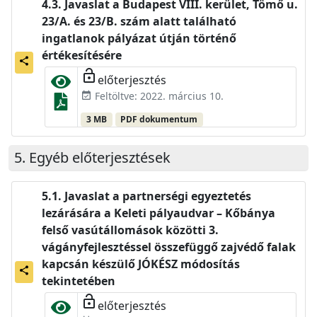
Javaslat a Budapest VIII. kerület, Tömő u.
23/A. és 23/B. szám alatt található
ingatlanok pályázat útján történő
értékesítésére
share
lock_open
előterjesztés
Feltöltve: 2022. március 10.
event_available
3 MB
PDF dokumentum
Egyéb előterjesztések
Javaslat a partnerségi egyeztetés
lezárására a Keleti pályaudvar – Kőbánya
felső vasútállomások közötti 3.
vágányfejlesztéssel összefüggő zajvédő falak
kapcsán készülő JÓKÉSZ módosítás
share
tekintetében
lock_open
előterjesztés