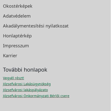
Okostérképek
Adatvédelem
Akadálymentesítési
nyilatkozat
Honlaptérkép
Impresszum
Karrier
További honlapok
Vegyél részt!
Józsefvárosi Lakásügynökség
Józsefvárosi lakáspályázato
Józsefvárosi Önkormányzati Bérlői csere