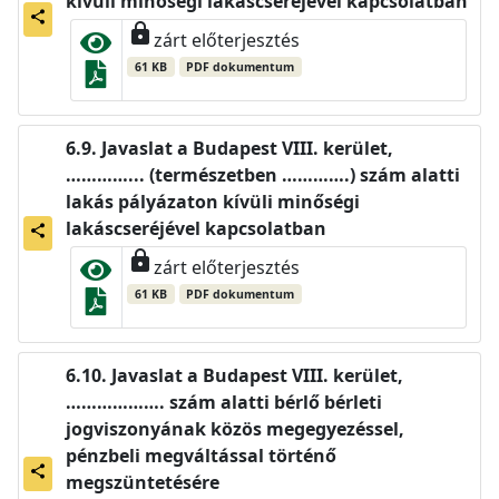
kívüli minőségi lakáscseréjével kapcsolatban
share
lock
zárt előterjesztés
61 KB
PDF dokumentum
Javaslat a Budapest VIII. kerület,
…………... (természetben ………….) szám alatti
lakás pályázaton kívüli minőségi
lakáscseréjével kapcsolatban
share
lock
zárt előterjesztés
61 KB
PDF dokumentum
Javaslat a Budapest VIII. kerület,
………………. szám alatti bérlő bérleti
jogviszonyának közös megegyezéssel,
pénzbeli megváltással történő
share
megszüntetésére