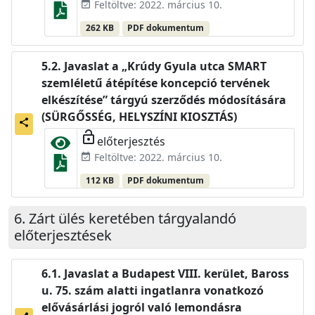
Feltöltve: 2022. március 10.
event_available
262 KB
PDF dokumentum
Javaslat a „Krúdy Gyula utca SMART
szemléletű átépítése koncepció tervének
elkészítése” tárgyú szerződés módosítására
(SÜRGŐSSÉG, HELYSZÍNI KIOSZTÁS)
share
lock_open
előterjesztés
Feltöltve: 2022. március 10.
event_available
112 KB
PDF dokumentum
Zárt ülés keretében tárgyalandó
előterjesztések
Javaslat a Budapest VIII. kerület, Baross
u. 75. szám alatti ingatlanra vonatkozó
elővásárlási jogról való lemondásra