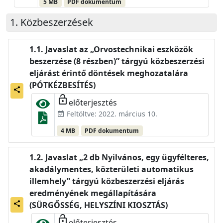
5 MB
PDF dokumentum
Közbeszerzések
Javaslat az „Orvostechnikai eszközök
beszerzése (8 részben)” tárgyú közbeszerzési
eljárást érintő döntések meghozatalára
(PÓTKÉZBESÍTÉS)
share
lock_open
előterjesztés
Feltöltve: 2022. március 10.
event_available
4 MB
PDF dokumentum
Javaslat „2 db Nyilvános, egy ügyfélteres,
akadálymentes, közterületi automatikus
illemhely” tárgyú közbeszerzési eljárás
eredményének megállapítására
share
(SÜRGŐSSÉG, HELYSZÍNI KIOSZTÁS)
lock_open
előterjesztés