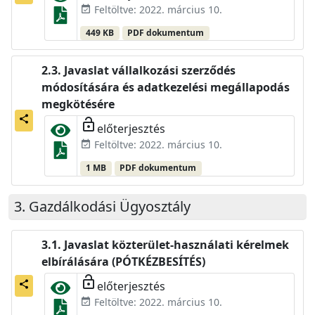
Feltöltve: 2022. március 10.
event_available
449 KB
PDF dokumentum
Javaslat vállalkozási szerződés
módosítására és adatkezelési megállapodás
megkötésére
share
lock_open
előterjesztés
Feltöltve: 2022. március 10.
event_available
1 MB
PDF dokumentum
Gazdálkodási Ügyosztály
Javaslat közterület-használati kérelmek
elbírálására (PÓTKÉZBESÍTÉS)
lock_open
előterjesztés
share
Feltöltve: 2022. március 10.
event_available