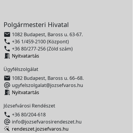
Polgármesteri Hivatal

1082 Budapest, Baross u. 63-67.

+36 1/459-2100 (Központ)

+36 80/277-256 (Zöld szám)

Nyitvatartás
Ügyfélszolgálat

1082 Budapest, Baross u. 66–68.

ugyfelszolgalat@jozsefvaros.hu

Nyitvatartás
Józsefvárosi Rendészet

+36 80/204-618

info@jozsefvarosirendeszet.hu
rendeszet.jozsefvaros.hu