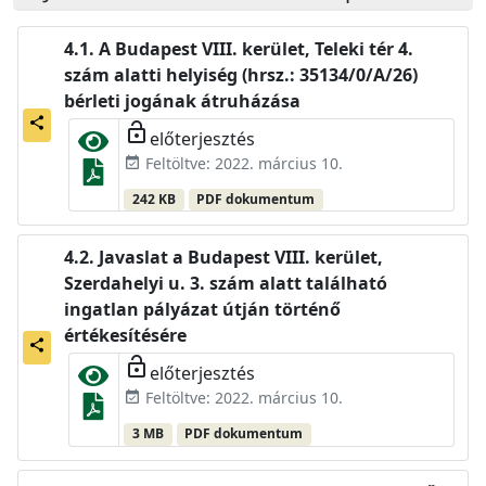
A Budapest VIII. kerület, Teleki tér 4.
szám alatti helyiség (hrsz.: 35134/0/A/26)
bérleti jogának átruházása
share
lock_open
előterjesztés
Feltöltve: 2022. március 10.
event_available
242 KB
PDF dokumentum
Javaslat a Budapest VIII. kerület,
Szerdahelyi u. 3. szám alatt található
ingatlan pályázat útján történő
értékesítésére
share
lock_open
előterjesztés
Feltöltve: 2022. március 10.
event_available
3 MB
PDF dokumentum