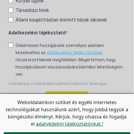
Kutyás ügyek
Társasházi hírek
Állami kisajátításban érintett házak lakóinak
Adatkezelési tájékoztató
Önkéntesen hozzájárulok személyes adataim
kezeléséhez az
Adatkezelési tájékoztatóban
részletezetteknek megfelelően. Megértettem, hogy
hozzájárulásom visszavonására bármikor lehetőségem
van.
A leiratkozás a hírlevél alján található linkkel lesz lehetséges.
Feliratkozom!
Weboldalainkon sütiket és egyéb internetes
technológiákat használunk azért, hogy jobbá tegyük a
For the English Newsletter, click
HERE.
böngészési élményt. Kérjük, hogy olvassa és fogadja
el
adatvédelmi tájékoztatónkat.!
