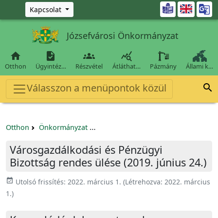
Ugrás a fő tartalomra

Kapcsolat
Józsefvárosi Önkormányzat




Otthon
Ügyintéz…
Részvétel
Átláthat…
Pázmány
Állami k…
Válasszon a menüpontok közül

Otthon
Önkormányzat
Városgazdálkodási és Pénzügyi Bizo
Városgazdálkodási és Pénzügyi
Bizottság rendes ülése (2019. június 24.)
event_available
Utolsó frissítés:
2022. március 1.
(Létrehozva:
2022. március
1.
)