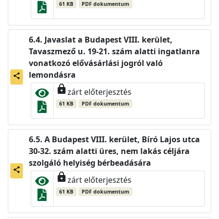
61 KB
PDF dokumentum
Javaslat a Budapest VIII. kerület,
Tavaszmező u. 19-21. szám alatti ingatlanra
vonatkozó elővásárlási jogról való
lemondásra
share
lock
zárt előterjesztés
61 KB
PDF dokumentum
A Budapest VIII. kerület, Bíró Lajos utca
30-32. szám alatti üres, nem lakás céljára
szolgáló helyiség bérbeadására
share
lock
zárt előterjesztés
61 KB
PDF dokumentum