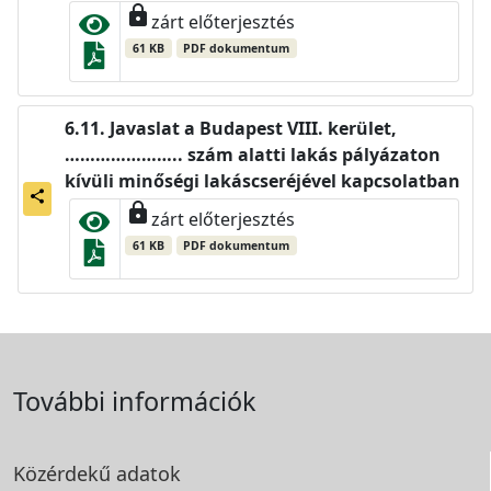
lock
zárt előterjesztés
61 KB
PDF dokumentum
Javaslat a Budapest VIII. kerület,
………………….. szám alatti lakás pályázaton
kívüli minőségi lakáscseréjével kapcsolatban
share
lock
zárt előterjesztés
61 KB
PDF dokumentum
További információk
Közérdekű adatok