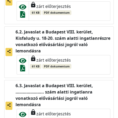
share
lock
zárt előterjesztés
61 KB
PDF dokumentum
Javaslat a Budapest VIII. kerület,
Kisfaludy u. 18-20. szám alatti ingatlanrészre
vonatkozó elővásárlási jogról való
lemondásra
share
lock
zárt előterjesztés
61 KB
PDF dokumentum
Javaslat a Budapest VIII. kerület,
………………….. szám alatti ingatlanra
vonatkozó elővásárlási jogról való
lemondásra
share
lock
zárt előterjesztés