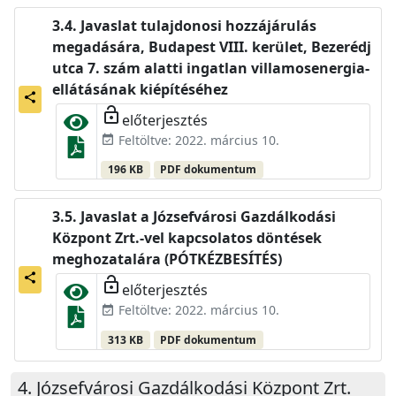
Javaslat tulajdonosi hozzájárulás
megadására, Budapest VIII. kerület, Bezerédj
utca 7. szám alatti ingatlan villamosenergia-
ellátásának kiépítéséhez
share
lock_open
előterjesztés
Feltöltve: 2022. március 10.
event_available
196 KB
PDF dokumentum
Javaslat a Józsefvárosi Gazdálkodási
Központ Zrt.-vel kapcsolatos döntések
meghozatalára (PÓTKÉZBESÍTÉS)
share
lock_open
előterjesztés
Feltöltve: 2022. március 10.
event_available
313 KB
PDF dokumentum
Józsefvárosi Gazdálkodási Központ Zrt.