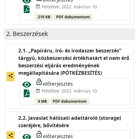
Feltöltve: 2022. március 10.
event_available
210 KB
PDF dokumentum
Beszerzések
„Papíráru, író- és irodaszer beszerzés”
tárgyú, közbeszerzési értékhatárt el nem érő
beszerzési eljárás eredményének
megállapítására (PÓTKÉZBESÍTÉS)
share
lock_open
előterjesztés
Feltöltve: 2022. március 10.
event_available
4 MB
PDF dokumentum
Javaslat hálózati adattároló (storage)
cseréjére, bővítésére
lock_open
előterjesztés
share