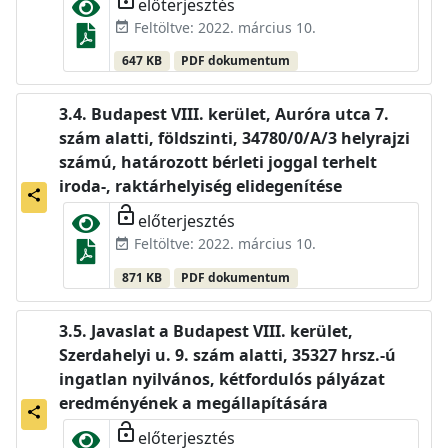
előterjesztés
Feltöltve: 2022. március 10.
event_available
647 KB
PDF dokumentum
Budapest VIII. kerület, Auróra utca 7.
szám alatti, földszinti, 34780/0/A/3 helyrajzi
számú, határozott bérleti joggal terhelt
iroda-, raktárhelyiség elidegenítése
share
lock_open
előterjesztés
Feltöltve: 2022. március 10.
event_available
871 KB
PDF dokumentum
Javaslat a Budapest VIII. kerület,
Szerdahelyi u. 9. szám alatti, 35327 hrsz.-ú
ingatlan nyilvános, kétfordulós pályázat
eredményének a megállapítására
share
lock_open
előterjesztés