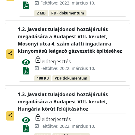
Feltöltve: 2022. március 10.
event_available
2 MB
PDF dokumentum
Javaslat tulajdonosi hozzájárulás
megadására a Budapest VIII. kerület,
Mosonyi utca 4. szám alatti ingatlanra
kisnyomású leágazó gázvezeték építéséhez
share
lock_open
előterjesztés
Feltöltve: 2022. március 10.
event_available
188 KB
PDF dokumentum
Javaslat tulajdonosi hozzájárulás
megadására a Budapest VIII. kerület,
Hungária körút felújításához
share
lock_open
előterjesztés
Feltöltve: 2022. március 10.
event_available