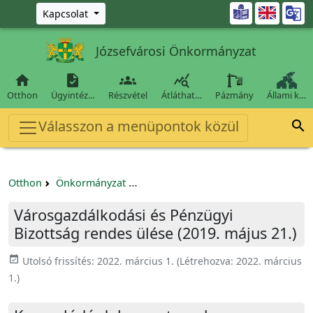
Ugrás a fő tartalomra

Kapcsolat
Józsefvárosi Önkormányzat




Otthon
Ügyintéz…
Részvétel
Átláthat…
Pázmány
Állami k…
Válasszon a menüpontok közül

Otthon
Önkormányzat
Városgazdálkodási és Pénzügyi Bizo
Városgazdálkodási és Pénzügyi
Bizottság rendes ülése (2019. május 21.)
event_available
Utolsó frissítés:
2022. március 1.
(Létrehozva:
2022. március
1.
)