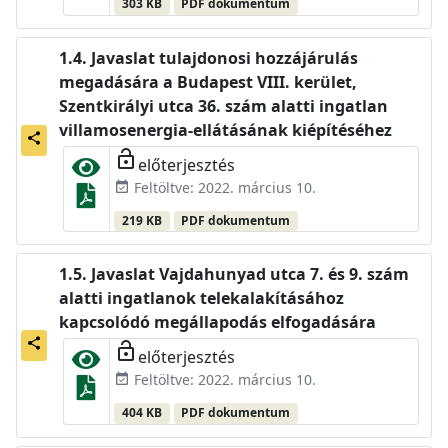
303 KB
PDF dokumentum
Javaslat tulajdonosi hozzájárulás
megadására a Budapest VIII. kerület,
Szentkirályi utca 36. szám alatti ingatlan
villamosenergia-ellátásának kiépítéséhez
share
lock_open
előterjesztés
Feltöltve: 2022. március 10.
event_available
219 KB
PDF dokumentum
Javaslat Vajdahunyad utca 7. és 9. szám
alatti ingatlanok telekalakításához
kapcsolódó megállapodás elfogadására
share
lock_open
előterjesztés
Feltöltve: 2022. március 10.
event_available
404 KB
PDF dokumentum