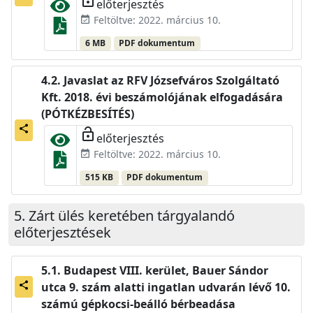
előterjesztés
Feltöltve: 2022. március 10.
event_available
6 MB
PDF dokumentum
Javaslat az RFV Józsefváros Szolgáltató
Kft. 2018. évi beszámolójának elfogadására
(PÓTKÉZBESÍTÉS)
share
lock_open
előterjesztés
Feltöltve: 2022. március 10.
event_available
515 KB
PDF dokumentum
Zárt ülés keretében tárgyalandó
előterjesztések
Budapest VIII. kerület, Bauer Sándor
utca 9. szám alatti ingatlan udvarán lévő 10.
share
számú gépkocsi-beálló bérbeadása