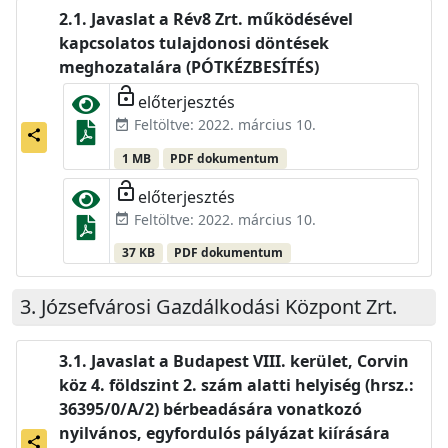
Javaslat a Rév8 Zrt. működésével
kapcsolatos tulajdonosi döntések
meghozatalára (PÓTKÉZBESÍTÉS)
lock_open
előterjesztés
Feltöltve: 2022. március 10.
event_available
share
1 MB
PDF dokumentum
lock_open
előterjesztés
Feltöltve: 2022. március 10.
event_available
37 KB
PDF dokumentum
Józsefvárosi Gazdálkodási Központ Zrt.
Javaslat a Budapest VIII. kerület, Corvin
köz 4. földszint 2. szám alatti helyiség (hrsz.:
36395/0/A/2) bérbeadására vonatkozó
nyilvános, egyfordulós pályázat kiírására
share