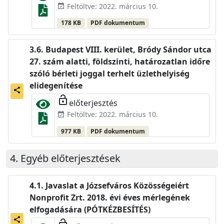
Feltöltve: 2022. március 10.
event_available
178 KB
PDF dokumentum
Budapest VIII. kerület, Bródy Sándor utca
27. szám alatti, földszinti, határozatlan időre
szóló bérleti joggal terhelt üzlethelyiség
elidegenítése
share
lock_open
előterjesztés
Feltöltve: 2022. március 10.
event_available
977 KB
PDF dokumentum
Egyéb előterjesztések
Javaslat a Józsefváros Közösségeiért
Nonprofit Zrt. 2018. évi éves mérlegének
elfogadására (PÓTKÉZBESÍTÉS)
share
lock_open