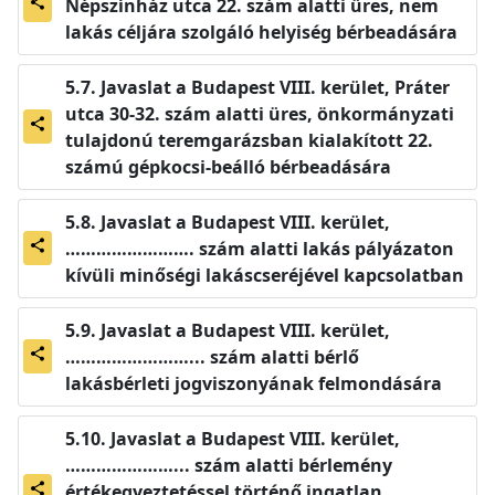
Népszínház utca 22. szám alatti üres, nem
share
lakás céljára szolgáló helyiség bérbeadására
Javaslat a Budapest VIII. kerület, Práter
utca 30-32. szám alatti üres, önkormányzati
share
tulajdonú teremgarázsban kialakított 22.
számú gépkocsi-beálló bérbeadására
Javaslat a Budapest VIII. kerület,
……………………. szám alatti lakás pályázaton
share
kívüli minőségi lakáscseréjével kapcsolatban
Javaslat a Budapest VIII. kerület,
……………………... szám alatti bérlő
share
lakásbérleti jogviszonyának felmondására
Javaslat a Budapest VIII. kerület,
…………………... szám alatti bérlemény
értékegyeztetéssel történő ingatlan
share