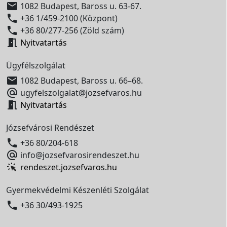

1082 Budapest, Baross u. 63-67.

+36 1/459-2100 (Központ)

+36 80/277-256 (Zöld szám)

Nyitvatartás
Ügyfélszolgálat

1082 Budapest, Baross u. 66–68.

ugyfelszolgalat@jozsefvaros.hu

Nyitvatartás
Józsefvárosi Rendészet

+36 80/204-618

info@jozsefvarosirendeszet.hu
rendeszet.jozsefvaros.hu
Gyermekvédelmi Készenléti Szolgálat

+36 30/493-1925