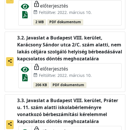
lock_open
előterjesztés
Feltöltve: 2022. március 10.
event_available
2 MB
PDF dokumentum
Javaslat a Budapest VIII. kerület,
Karácsony Sándor utca 2/C. szám alatti, nem
lakás céljára szolgáló helyiség bérbeadásával
kapcsolatos döntés meghozatalára
share
lock_open
előterjesztés
Feltöltve: 2022. március 10.
event_available
206 KB
PDF dokumentum
Javaslat a Budapest VIII. kerület, Práter
u. 11. szám alatti iskolabérleményre
vonatkozó bérbeszámítási kérelemmel
kapcsolatos döntés meghozatalára
share
lock_open