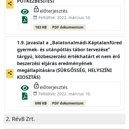
PÓTKÉZBESÍTÉS)
share
lock_open
előterjesztés
Feltöltve: 2022. március 10.
event_available
183 KB
PDF dokumentum
Javaslat a „Balatonalmádi-Káptalanfüred
gyermek- és utánpótlás tábor tervezése”
tárgyú, közbeszerzési értékhatárt el nem érő
beszerzési eljárás eredményének
megállapítására (SÜRGŐSSÉG, HELYSZÍNI
share
KIOSZTÁS)
lock_open
előterjesztés
Feltöltve: 2022. március 10.
event_available
698 KB
PDF dokumentum
Rév8 Zrt.