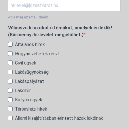
Adja meg az email címét!
Válassza ki azokat a témákat, amelyek érdeklik!
(Bármennyi hírlevelet megjelölhet.)
Általános hírek
Hogyan vehetek részt
Civil ügyek
Lakásügynökség
Lakáspályázat
Lakótér
Kutyás ügyek
Társasházi hírek
Állami kisajátításban érintett házak lakóinak