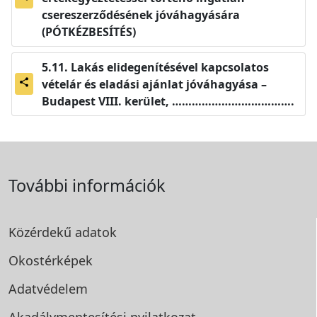
csereszerződésének jóváhagyására
(PÓTKÉZBESÍTÉS)
Lakás elidegenítésével kapcsolatos
vételár és eladási ajánlat jóváhagyása –
share
Budapest VIII. kerület, ……………………………….
További információk
Közérdekű adatok
Okostérképek
Adatvédelem
Akadálymentesítési
nyilatkozat