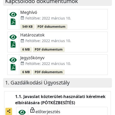
Kapcsolódó dokumentumok
Meghívó
Feltöltve: 2022 március 10.
event_available
549 KB
PDF dokumentum
Határozatok
Feltöltve: 2022 március 10.
event_available
6 MB
PDF dokumentum
Jegyzőkönyv
Feltöltve: 2022 március 10.
event_available
6 MB
PDF dokumentum
Gazdálkodási Ügyosztály
Javaslat közterület-használati kérelmek
elbírálására (PÓTKÉZBESÍTÉS)
lock_open
előterjesztés
share