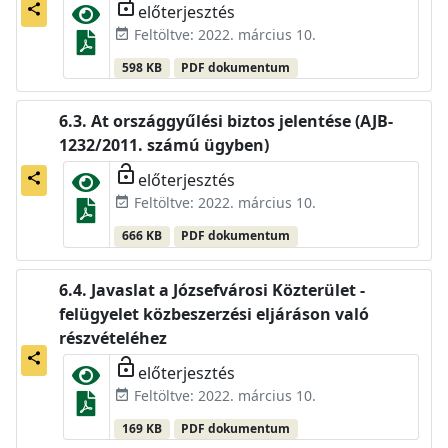
lock_open
előterjesztés
share
Feltöltve: 2022. március 10.
event_available
598 KB
PDF dokumentum
At országgyűlési biztos jelentése (AJB-
1232/2011. számú ügyben)
lock_open
előterjesztés
share
Feltöltve: 2022. március 10.
event_available
666 KB
PDF dokumentum
Javaslat a Józsefvárosi Közterület -
felügyelet közbeszerzési eljáráson való
részvételéhez
share
lock_open
előterjesztés
Feltöltve: 2022. március 10.
event_available
169 KB
PDF dokumentum