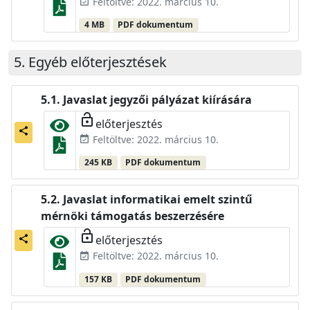
Feltöltve: 2022. március 10.
event_available
4 MB
PDF dokumentum
Egyéb előterjesztések
Javaslat jegyzői pályázat kiírására
lock_open
előterjesztés
share
Feltöltve: 2022. március 10.
event_available
245 KB
PDF dokumentum
Javaslat informatikai emelt szintű
mérnöki támogatás beszerzésére
lock_open
előterjesztés
share
Feltöltve: 2022. március 10.
event_available
157 KB
PDF dokumentum