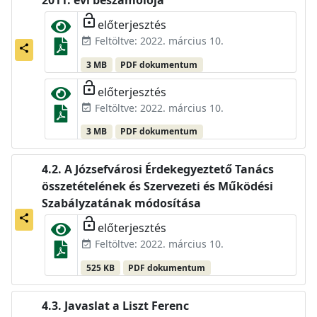
2011. évi beszámolója
lock_open
előterjesztés
Feltöltve: 2022. március 10.
event_available
share
3 MB
PDF dokumentum
lock_open
előterjesztés
Feltöltve: 2022. március 10.
event_available
3 MB
PDF dokumentum
A Józsefvárosi Érdekegyeztető Tanács
összetételének és Szervezeti és Működési
Szabályzatának módosítása
share
lock_open
előterjesztés
Feltöltve: 2022. március 10.
event_available
525 KB
PDF dokumentum
Javaslat a Liszt Ferenc