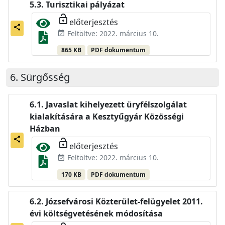
Turisztikai pályázat
lock_open
előterjesztés
share
Feltöltve: 2022. március 10.
event_available
865 KB
PDF dokumentum
Sürgősség
Javaslat kihelyezett üryfélszolgálat
kialakítására a Kesztyűgyár Közösségi
Házban
share
lock_open
előterjesztés
Feltöltve: 2022. március 10.
event_available
170 KB
PDF dokumentum
Józsefvárosi Közterület-felügyelet 2011.
évi költségvetésének módosítása