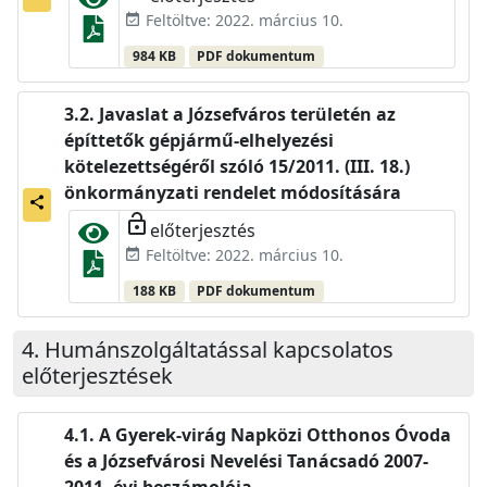
Feltöltve: 2022. március 10.
event_available
984 KB
PDF dokumentum
Javaslat a Józsefváros területén az
építtetők gépjármű-elhelyezési
kötelezettségéről szóló 15/2011. (III. 18.)
önkormányzati rendelet módosítására
share
lock_open
előterjesztés
Feltöltve: 2022. március 10.
event_available
188 KB
PDF dokumentum
Humánszolgáltatással kapcsolatos
előterjesztések
A Gyerek-virág Napközi Otthonos Óvoda
és a Józsefvárosi Nevelési Tanácsadó 2007-