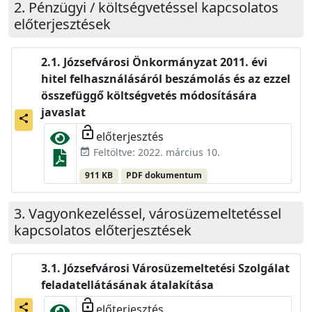
Pénzügyi / költségvetéssel kapcsolatos
előterjesztések
Józsefvárosi Önkormányzat 2011. évi
hitel felhasználásáról beszámolás és az ezzel
összefüggő költségvetés módosítására
javaslat
share
lock_open
előterjesztés
Feltöltve: 2022. március 10.
event_available
911 KB
PDF dokumentum
Vagyonkezeléssel, városüzemeltetéssel
kapcsolatos előterjesztések
Józsefvárosi Városüzemeltetési Szolgálat
feladatellátásának átalakítása
lock_open
előterjesztés
share