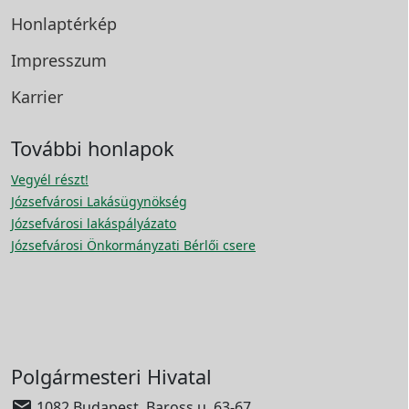
Honlaptérkép
Impresszum
Karrier
További honlapok
Vegyél részt!
Józsefvárosi Lakásügynökség
Józsefvárosi lakáspályázato
Józsefvárosi Önkormányzati Bérlői csere
Polgármesteri Hivatal

1082 Budapest, Baross u. 63-67.