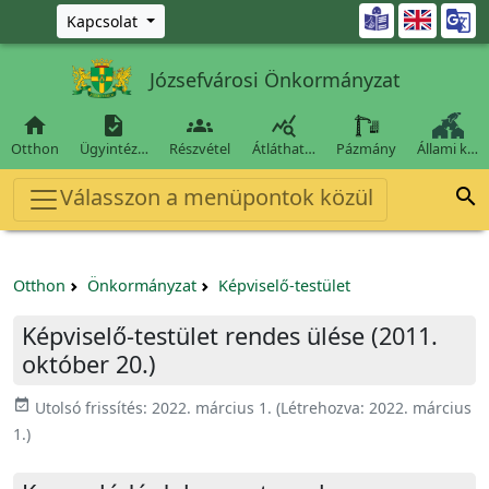
Ugrás a fő tartalomra

Kapcsolat
Józsefvárosi Önkormányzat




Otthon
Ügyintéz…
Részvétel
Átláthat…
Pázmány
Állami k…
Válasszon a menüpontok közül

Otthon
Önkormányzat
Képviselő-testület
Képviselő-testület rendes ülése (2011.
október 20.)
event_available
Utolsó frissítés:
2022. március 1.
(Létrehozva:
2022. március
1.
)