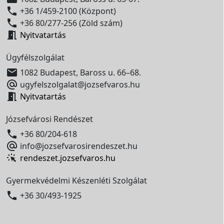

+36 1/459-2100 (Központ)

+36 80/277-256 (Zöld szám)

Nyitvatartás
Ügyfélszolgálat

1082 Budapest, Baross u. 66–68.

ugyfelszolgalat@jozsefvaros.hu

Nyitvatartás
Józsefvárosi Rendészet

+36 80/204-618

info@jozsefvarosirendeszet.hu
rendeszet.jozsefvaros.hu
Gyermekvédelmi Készenléti Szolgálat

+36 30/493-1925