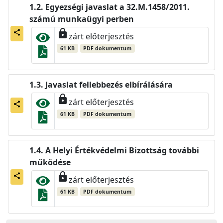
Egyezségi javaslat a 32.M.1458/2011.
számú munkaügyi perben
lock
share
zárt előterjesztés
61 KB
PDF dokumentum
Javaslat fellebbezés elbírálására
lock
zárt előterjesztés
share
61 KB
PDF dokumentum
A Helyi Értékvédelmi Bizottság további
működése
lock
share
zárt előterjesztés
61 KB
PDF dokumentum