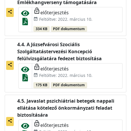
Emlékhangverseny támogatására
lock_open
előterjesztés
share
Feltöltve: 2022. március 10.
event_available
334 KB
PDF dokumentum
A Józsefvárosi Szociális
Szolgáltatástervezési Koncepció
felülvizsgálatára fedezet biztosítása
share
lock_open
előterjesztés
Feltöltve: 2022. március 10.
event_available
175 KB
PDF dokumentum
Javaslat pszichiátriai betegek nappali
ellátása kötelező önkormányzati feladat
biztosítására
share
lock_open
előterjesztés