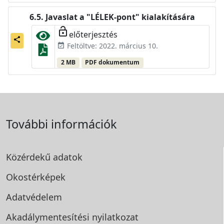
Javaslat a "LÉLEK-pont" kialakítására
lock_open
előterjesztés
share
Feltöltve: 2022. március 10.
event_available
2 MB
PDF dokumentum
További információk
Közérdekű adatok
Okostérképek
Adatvédelem
Akadálymentesítési
nyilatkozat