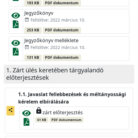
193 KB
PDF dokumentum
Jegyzőkönyv
Feltöltve: 2022 március 10.
event_available
253 KB
PDF dokumentum
Jegyzőkönyv melléklete
Feltöltve: 2022 március 10.
event_available
131 KB
PDF dokumentum
Zárt ülés keretében tárgyalandó
előterjesztések
Javaslat fellebbezések és méltányossági
kérelem elbírálására
lock
share
zárt előterjesztés
61 KB
PDF dokumentum