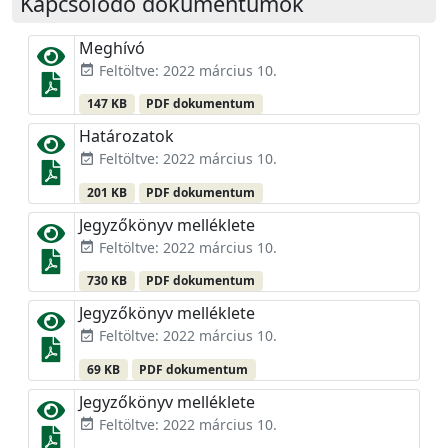
Kapcsolódó dokumentumok
Meghívó
Feltöltve: 2022 március 10.
event_available
147 KB
PDF dokumentum
Határozatok
Feltöltve: 2022 március 10.
event_available
201 KB
PDF dokumentum
Jegyzőkönyv melléklete
Feltöltve: 2022 március 10.
event_available
730 KB
PDF dokumentum
Jegyzőkönyv melléklete
Feltöltve: 2022 március 10.
event_available
69 KB
PDF dokumentum
Jegyzőkönyv melléklete
Feltöltve: 2022 március 10.
event_available