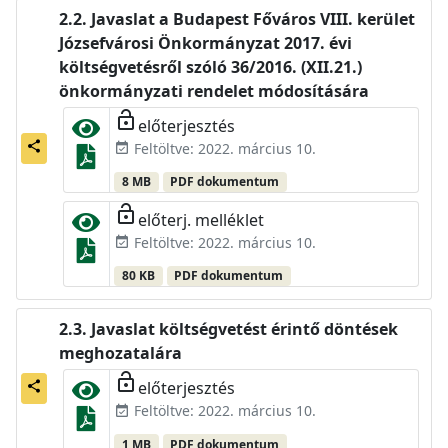
Javaslat a Budapest Főváros VIII. kerület
Józsefvárosi Önkormányzat 2017. évi
költségvetésről szóló 36/2016. (XII.21.)
önkormányzati rendelet módosítására
lock_open
előterjesztés
share
Feltöltve: 2022. március 10.
event_available
8 MB
PDF dokumentum
lock_open
előterj. melléklet
Feltöltve: 2022. március 10.
event_available
80 KB
PDF dokumentum
Javaslat költségvetést érintő döntések
meghozatalára
lock_open
előterjesztés
share
Feltöltve: 2022. március 10.
event_available
1 MB
PDF dokumentum