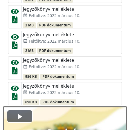
Jegyzőkönyv melléklete
Feltöltve: 2022 március 10.
event_available
2 MB
PDF dokumentum
Jegyzőkönyv melléklete
Feltöltve: 2022 március 10.
event_available
2 MB
PDF dokumentum
Jegyzőkönyv melléklete
Feltöltve: 2022 március 10.
event_available
956 KB
PDF dokumentum
Jegyzőkönyv melléklete
Feltöltve: 2022 március 10.
event_available
690 KB
PDF dokumentum
Play