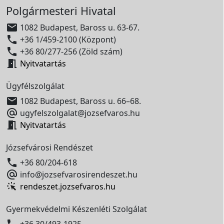
Polgármesteri Hivatal

1082 Budapest, Baross u. 63-67.

+36 1/459-2100 (Központ)

+36 80/277-256 (Zöld szám)

Nyitvatartás
Ügyfélszolgálat

1082 Budapest, Baross u. 66–68.

ugyfelszolgalat@jozsefvaros.hu

Nyitvatartás
Józsefvárosi Rendészet

+36 80/204-618

info@jozsefvarosirendeszet.hu
rendeszet.jozsefvaros.hu
Gyermekvédelmi Készenléti Szolgálat