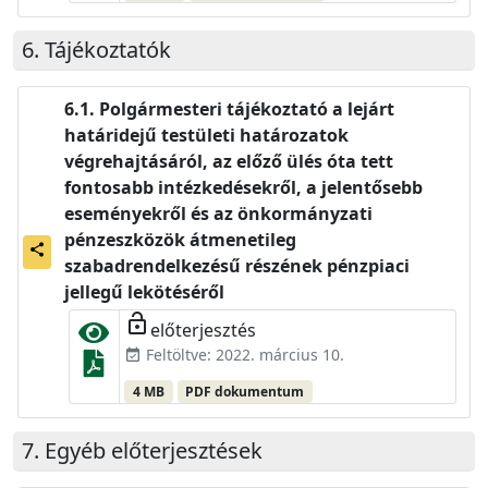
Tájékoztatók
Polgármesteri tájékoztató a lejárt
határidejű testületi határozatok
végrehajtásáról, az előző ülés óta tett
fontosabb intézkedésekről, a jelentősebb
eseményekről és az önkormányzati
pénzeszközök átmenetileg
share
szabadrendelkezésű részének pénzpiaci
jellegű lekötéséről
lock_open
előterjesztés
Feltöltve: 2022. március 10.
event_available
4 MB
PDF dokumentum
Egyéb előterjesztések