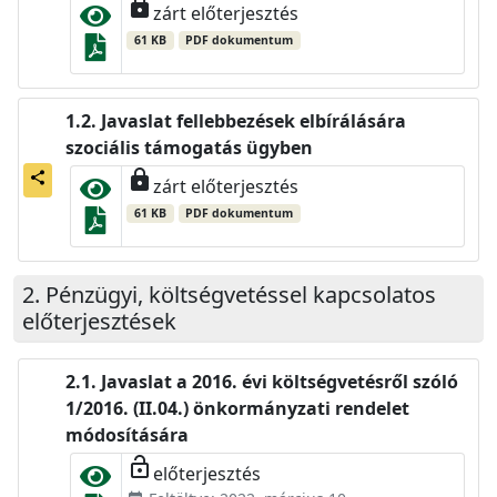
lock
zárt előterjesztés
61 KB
PDF dokumentum
Javaslat fellebbezések elbírálására
szociális támogatás ügyben
lock
share
zárt előterjesztés
61 KB
PDF dokumentum
Pénzügyi, költségvetéssel kapcsolatos
előterjesztések
Javaslat a 2016. évi költségvetésről szóló
1/2016. (II.04.) önkormányzati rendelet
módosítására
lock_open
előterjesztés