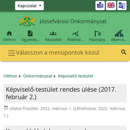
Ugrás a fő tartalomra

Kapcsolat
Józsefvárosi Önkormányzat




Otthon
Ügyintéz…
Részvétel
Átláthat…
Pázmány
Állami k…
Válasszon a menüpontok közül

Otthon
Önkormányzat
Képviselő-testület
Képviselő-testület rendes ülése (2017.
február 2.)
event_available
Utolsó frissítés:
2022. március 1.
(Létrehozva:
2022. március
1.
)