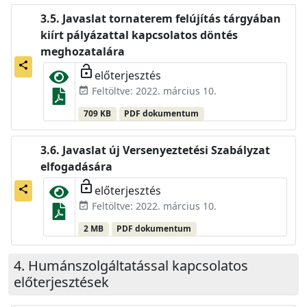
Javaslat tornaterem felújítás tárgyában
kiírt pályázattal kapcsolatos döntés
meghozatalára
share
lock_open
előterjesztés
Feltöltve: 2022. március 10.
event_available
709 KB
PDF dokumentum
Javaslat új Versenyeztetési Szabályzat
elfogadására
lock_open
előterjesztés
share
Feltöltve: 2022. március 10.
event_available
2 MB
PDF dokumentum
Humánszolgáltatással kapcsolatos
előterjesztések