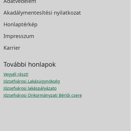
Adatvédelem
Akadálymentesítési
nyilatkozat
Honlaptérkép
Impresszum
Karrier
További honlapok
Vegyél részt!
Józsefvárosi Lakásügynökség
Józsefvárosi lakáspályázato
Józsefvárosi Önkormányzati Bérlői csere