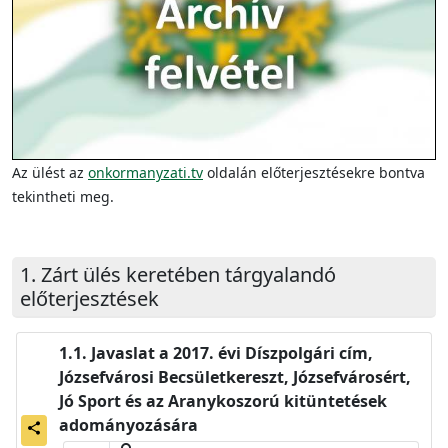
Video
Az ülést az
onkormanyzati.tv
oldalán előterjesztésekre bontva
tekintheti meg.
Zárt ülés keretében tárgyalandó
előterjesztések
Javaslat a 2017. évi Díszpolgári cím,
Józsefvárosi Becsületkereszt, Józsefvárosért,
Jó Sport és az Aranykoszorú kitüntetések
adományozására
share