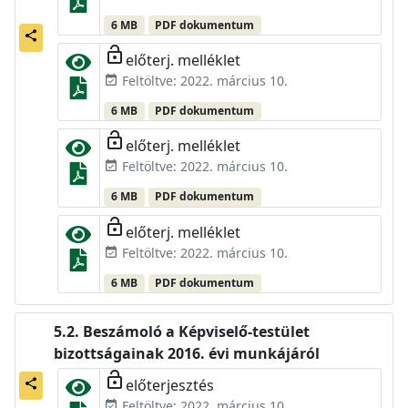
6 MB
PDF dokumentum
share
lock_open
előterj. melléklet
Feltöltve: 2022. március 10.
event_available
6 MB
PDF dokumentum
lock_open
előterj. melléklet
Feltöltve: 2022. március 10.
event_available
6 MB
PDF dokumentum
lock_open
előterj. melléklet
Feltöltve: 2022. március 10.
event_available
6 MB
PDF dokumentum
Beszámoló a Képviselő-testület
bizottságainak 2016. évi munkájáról
lock_open
előterjesztés
share
Feltöltve: 2022. március 10.
event_available