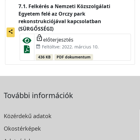
Felkérés a Nemzeti Közszolgálati
Egyetem felé az Orczy park
rekonstrukciójával kapcsolatban
(SÜRGŐSSÉGI)
share
lock_open
előterjesztés
Feltöltve: 2022. március 10.
event_available
436 KB
PDF dokumentum
További információk
Közérdekű adatok
Okostérképek