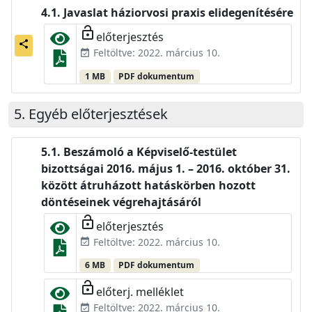
Javaslat háziorvosi praxis elidegenítésére
lock_open
előterjesztés
share
Feltöltve: 2022. március 10.
event_available
1 MB
PDF dokumentum
Egyéb előterjesztések
Beszámoló a Képviselő-testület
bizottságai 2016. május 1. – 2016. október 31.
között átruházott hatáskörben hozott
döntéseinek végrehajtásáról
lock_open
előterjesztés
Feltöltve: 2022. március 10.
event_available
6 MB
PDF dokumentum
lock_open
előterj. melléklet
Feltöltve: 2022. március 10.
event_available