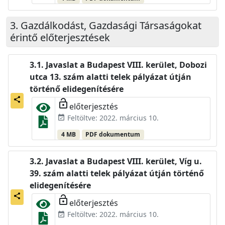
Gazdálkodást, Gazdasági Társaságokat
érintő előterjesztések
Javaslat a Budapest VIII. kerület, Dobozi
utca 13. szám alatti telek pályázat útján
történő elidegenítésére
share
lock_open
előterjesztés
Feltöltve: 2022. március 10.
event_available
4 MB
PDF dokumentum
Javaslat a Budapest VIII. kerület, Víg u.
39. szám alatti telek pályázat útján történő
elidegenítésére
share
lock_open
előterjesztés
Feltöltve: 2022. március 10.
event_available