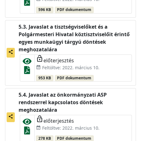
596 KB
PDF dokumentum
Javaslat a tisztségviselőket és a
Polgármesteri Hivatal köztisztviselőit érintő
egyes munkaügyi tárgyú döntések
meghozatalára
share
lock_open
előterjesztés
Feltöltve: 2022. március 10.
event_available
953 KB
PDF dokumentum
Javaslat az önkormányzati ASP
rendszerrel kapcsolatos döntések
meghozatalára
share
lock_open
előterjesztés
Feltöltve: 2022. március 10.
event_available
278 KB
PDF dokumentum