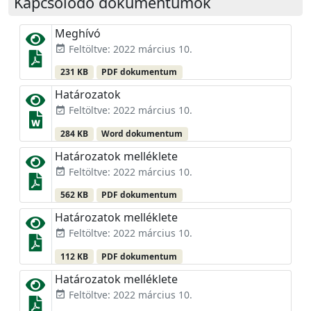
Kapcsolódó dokumentumok
Meghívó
Feltöltve: 2022 március 10.
event_available
231 KB
PDF dokumentum
Határozatok
Feltöltve: 2022 március 10.
event_available
284 KB
Word dokumentum
Határozatok melléklete
Feltöltve: 2022 március 10.
event_available
562 KB
PDF dokumentum
Határozatok melléklete
Feltöltve: 2022 március 10.
event_available
112 KB
PDF dokumentum
Határozatok melléklete
Feltöltve: 2022 március 10.
event_available