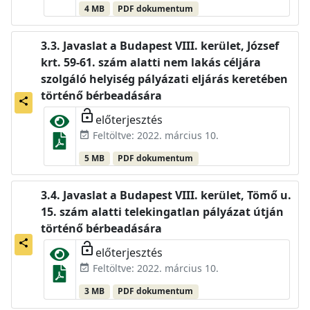
4 MB
PDF dokumentum
Javaslat a Budapest VIII. kerület, József
krt. 59-61. szám alatti nem lakás céljára
szolgáló helyiség pályázati eljárás keretében
történő bérbeadására
share
lock_open
előterjesztés
Feltöltve: 2022. március 10.
event_available
5 MB
PDF dokumentum
Javaslat a Budapest VIII. kerület, Tömő u.
15. szám alatti telekingatlan pályázat útján
történő bérbeadására
share
lock_open
előterjesztés
Feltöltve: 2022. március 10.
event_available
3 MB
PDF dokumentum