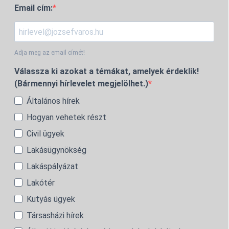
Email cím:
Adja meg az email címét!
Válassza ki azokat a témákat, amelyek érdeklik!
(Bármennyi hírlevelet megjelölhet.)
Általános hírek
Hogyan vehetek részt
Civil ügyek
Lakásügynökség
Lakáspályázat
Lakótér
Kutyás ügyek
Társasházi hírek