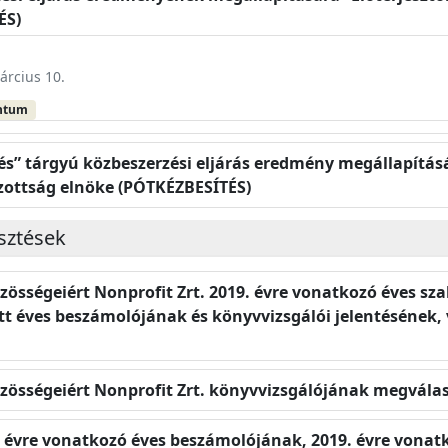
ÉS)
árcius 10.
ntum
és” tárgyú közbeszerzési eljárás eredmény megállapításár
izottság elnöke (PÓTKÉZBESÍTÉS)
esztések
özösségeiért Nonprofit Zrt. 2019. évre vonatkozó éves s
t éves beszámolójának és könyvvizsgálói jelentésének, v
Közösségeiért Nonprofit Zrt. könyvvizsgálójának megvála
9. évre vonatkozó éves beszámolójának, 2019. évre vonat