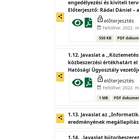
engedélyezési és kiviteli te
Előterjesztő: Rádai Dániel –
share
lock_open
előterjesztés
Feltöltve: 2022. m
event_available
550 KB
PDF doku
Javaslat a ,,Köztemeté
közbeszerzési értékhatárt el
Hatósági Ügyosztály vezetőj
share
lock_open
előterjesztés
Feltöltve: 2022. m
event_available
1 MB
PDF dokume
Javaslat az „Informatik
share
eredményének megállapítására
„Javaslat bútorbeszerez