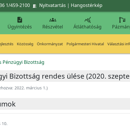
36 1/459-2100
Nyitvatartás
|
Hangostérkép




Ügyintézés
Részvétel
Átláthatóság
Pázmán
jlesztés
Közösség
Önkormányzat
Polgármesteri Hivatal
Választási in
s Pénzügyi Bizottság
yi Bizottság rendes ülése (2020. szept
ehozva:
2022. március 1.
)
umok
 10.