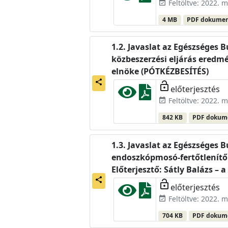
Feltöltve: 2022. m
event_available
4 MB
PDF dokume
Javaslat az Egészséges 
közbeszerzési eljárás eredmé
elnöke (PÓTKÉZBESÍTÉS)
share
lock_open
előterjesztés
Feltöltve: 2022. m
event_available
842 KB
PDF doku
Javaslat az Egészséges 
endoszkópmosó-fertőtlenítő
Előterjesztő: Sátly Balázs – 
share
lock_open
előterjesztés
Feltöltve: 2022. m
event_available
704 KB
PDF doku