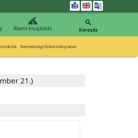


y
Állami kisajátítás
Keresés
formációk
Nemzetiségi Önkormányzatok
ember 21.)