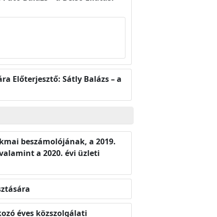
a Előterjesztő: Sátly Balázs – a
zakmai beszámolójának, a 2019.
alamint a 2020. évi üzleti
sztására
kozó éves közszolgálati