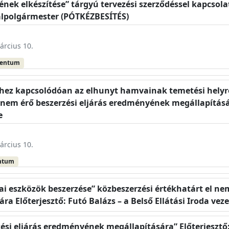
rvének elkészítése” tárgyú tervezési szerződéssel kapcs
 alpolgármester (PÓTKÉZBESÍTÉS)
árcius 10.
mentum
shez kapcsolódóan az elhunyt hamvainak temetési helyre
 nem érő beszerzési eljárás eredményének megállapítására
e
árcius 10.
ntum
ai eszközök beszerzése” közbeszerzési értékhatárt el nem
 Előterjesztő: Futó Balázs – a Belső Ellátási Iroda vez
ési eljárás eredményének megállapítására” Előterjesztő: 