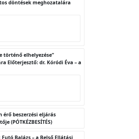
olatos döntések meghozatalára
 történő elhelyezése”
 Előterjesztő: dr. Kóródi Éva – a
 érő beszerzési eljárás
etője (PÓTKÉZBESÍTÉS)
Futó Balázs – a Belső Ellátási