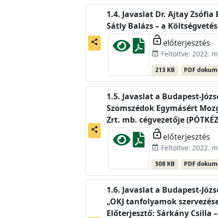
Javaslat Dr. Ajtay Zsófi
Sátly Balázs – a Költségveté
lock_open
előterjesztés
share
Feltöltve: 2022. m
event_available
213 KB
PDF doku
Javaslat a Budapest-Józ
Szomszédok Egymásért Mozga
Zrt. mb. cégvezetője (PÓTKÉ
share
lock_open
előterjesztés
Feltöltve: 2022. m
event_available
508 KB
PDF doku
Javaslat a Budapest-Józ
„OKJ tanfolyamok szervezése
Előterjesztő: Sárkány Csilla 