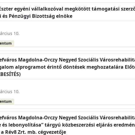
a Eszter egyéni vállalkozóval megkötött támogatási szerz
si és Pénzügyi Bizottság elnöke
árcius 10.
mentum
sefváros Magdolna-Orczy Negyed Szociális Városrehabil
lom alprogramot érintő döntések meghozatalára Előterj
ZBESÍTÉS)
árcius 10.
mentum
sefváros Magdolna-Orczy Negyed Szociális Városrehabil
 és lebonyolítása” tárgyú közbeszerzési eljárás eredm
– a Rév8 Zrt. mb. cégvezetője