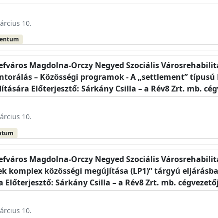
árcius 10.
mentum
sefváros Magdolna-Orczy Negyed Szociális Városrehabil
ntorálás – Közösségi programok - A „settlement” típusú
tására Előterjesztő: Sárkány Csilla – a Rév8 Zrt. mb. cé
árcius 10.
ntum
sefváros Magdolna-Orczy Negyed Szociális Városrehabil
komplex közösségi megújítása (LP1)” tárgyú eljárásban 
Előterjesztő: Sárkány Csilla – a Rév8 Zrt. mb. cégvezető
árcius 10.