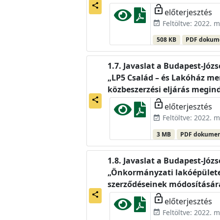
share
lock_open
előterjesztés
Feltöltve: 2022. m
event_available
508 KB
PDF doku
Javaslat a Budapest-Józ
„LP5 Család – és Lakóház me
közbeszerzési eljárás megindí
share
lock_open
előterjesztés
Feltöltve: 2022. m
event_available
3 MB
PDF dokume
Javaslat a Budapest-Józ
„Önkormányzati lakóépületek 
szerződéseinek módosítására 
share
lock_open
előterjesztés
Feltöltve: 2022. m
event_available