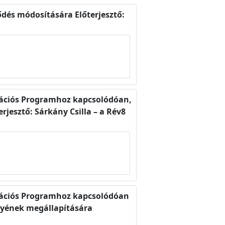
ődés módosítására Előterjesztő:
itációs Programhoz kapcsolódóan,
esztő: Sárkány Csilla – a Rév8
itációs Programhoz kapcsolódóan
ényének megállapítására