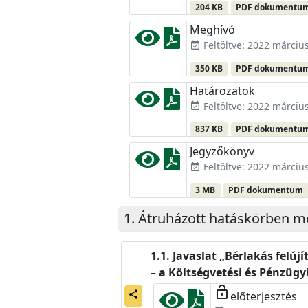
204 KB
PDF dokumentu
Meghívó
Feltöltve: 2022 március
event_available
350 KB
PDF dokumentu
Határozatok
Feltöltve: 2022 március
event_available
837 KB
PDF dokumentu
Jegyzőkönyv
Feltöltve: 2022 március
event_available
3 MB
PDF dokumentum
Átruházott hatáskörben 
Javaslat „Bérlakás felúj
– a Költségvetési és Pénzügy
lock_open
előterjesztés
share