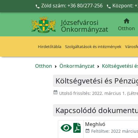
Ugrás a fő tartalomra
Zöld szám: +36 80/277-256
Központ: +



Józsefvárosi
Önkormányzat
Otthon
Hirdetőtábla
Szolgáltatások és intézmények
Városfe
Otthon
Önkormányzat
Költségvetési é
Költségvetési és Pénzüg
event_available
Utolsó frissítés:
2022. március 1.
(Létr
Kapcsolódó dokument
Meghívó
Feltöltve: 2022 március
event_available