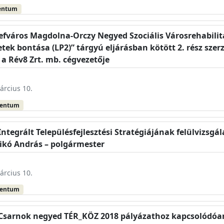
entum
sefváros Magdolna-Orczy Negyed Szociális Városrehabil
tek bontása (LP2)” tárgyú eljárásban kötött 2. rész sz
– a Rév8 Zrt. mb. cégvezetője
árcius 10.
mentum
Integrált Településfejlesztési Stratégiájának felülvizsgá
Pikó András – polgármester
árcius 10.
mentum
s Csarnok negyed TÉR_KÖZ 2018 pályázathoz kapcsolódóan