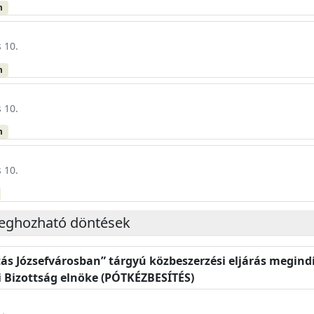
m
 10.
m
 10.
m
 10.
meghozható döntések
ítás Józsefvárosban” tárgyú közbeszerzési eljárás megindí
i Bizottság elnöke (PÓTKÉZBESÍTÉS)