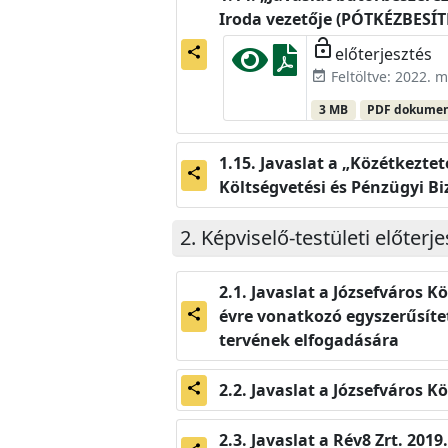
Iroda vezetője (PÓTKÉZBESÍT
lock_open
előterjesztés
share
Feltöltve: 2022. m
event_available
3 MB
PDF dokume
Javaslat a „Közétkeztet
share
Költségvetési és Pénzügyi B
Képviselő-testületi előterj
Javaslat a Józsefváros K
évre vonatkozó egyszerűsítet
share
tervének elfogadására
Javaslat a Józsefváros 
share
Javaslat a Rév8 Zrt. 201