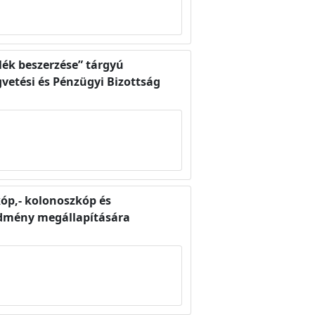
ék beszerzése” tárgyú
gvetési és Pénzügyi Bizottság
óp,- kolonoszkóp és
edmény megállapítására