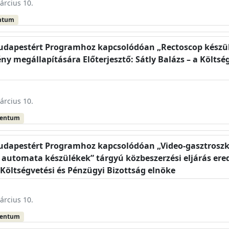
árcius 10.
ntum
Budapestért Programhoz kapcsolódóan „Rectoscop készül
ny megállapítására Előterjesztő: Sátly Balázs – a Költsé
árcius 10.
mentum
Budapestért Programhoz kapcsolódóan „Video-gasztroszk
 automata készülékek” tárgyú közbeszerzési eljárás er
a Költségvetési és Pénzügyi Bizottság elnöke
árcius 10.
mentum