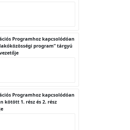
itációs Programhoz kapcsolódóan
 lakóközösségi program” tárgyú
gvezetője
itációs Programhoz kapcsolódóan
kötött 1. rész és 2. rész
je