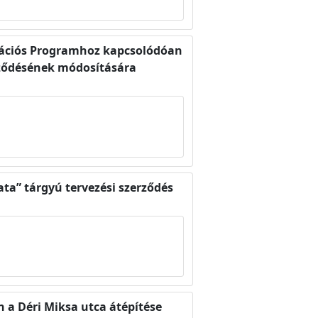
itációs Programhoz kapcsolódóan
erződésének módosítására
lata” tárgyú tervezési szerződés
 a Déri Miksa utca átépítése