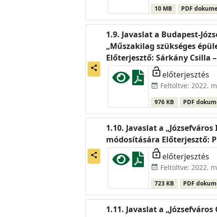
10 MB
PDF dokum
Javaslat a Budapest-Józ
„Műszakilag szükséges épüle
Előterjesztő: Sárkány Csilla 
share
lock_open
előterjesztés
Feltöltve: 2022. m
event_available
976 KB
PDF doku
Javaslat a „Józsefváros 
módosítására Előterjesztő: 
lock_open
előterjesztés
share
Feltöltve: 2022. m
event_available
723 KB
PDF doku
Javaslat a „Józsefváro