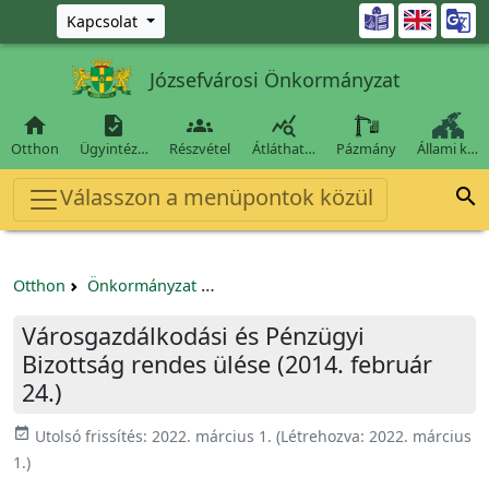
Ugrás a fő tartalomra

Kapcsolat
Józsefvárosi Önkormányzat




Otthon
Ügyintéz…
Részvétel
Átláthat…
Pázmány
Állami k…
Válasszon a menüpontok közül

Otthon
Önkormányzat
Városgazdálkodási és Pénzügyi Bizo
Városgazdálkodási és Pénzügyi
Bizottság rendes ülése (2014. február
24.)
event_available
Utolsó frissítés:
2022. március 1.
(Létrehozva:
2022. március
1.
)