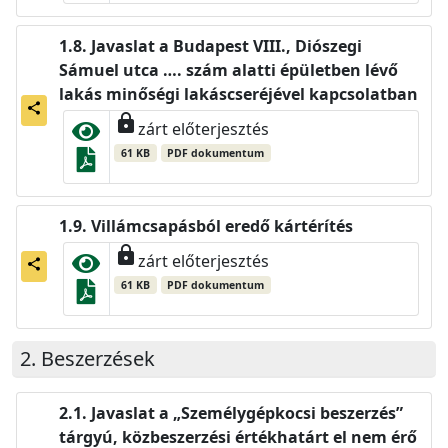
Javaslat a Budapest VIII., Diószegi
Sámuel utca …. szám alatti épületben lévő
lakás minőségi lakáscseréjével kapcsolatban
share
lock
zárt előterjesztés
61 KB
PDF dokumentum
Villámcsapásból eredő kártérítés
lock
zárt előterjesztés
share
61 KB
PDF dokumentum
Beszerzések
Javaslat a „Személygépkocsi beszerzés”
tárgyú, közbeszerzési értékhatárt el nem érő