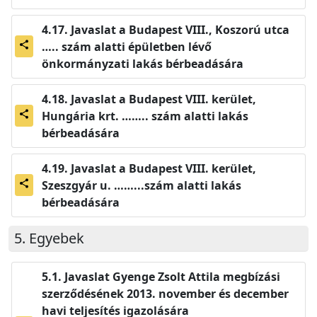
Javaslat a Budapest VIII., Koszorú utca
….. szám alatti épületben lévő
share
önkormányzati lakás bérbeadására
Javaslat a Budapest VIII. kerület,
Hungária krt. …….. szám alatti lakás
share
bérbeadására
Javaslat a Budapest VIII. kerület,
Szeszgyár u. ……...szám alatti lakás
share
bérbeadására
Egyebek
Javaslat Gyenge Zsolt Attila megbízási
szerződésének 2013. november és december
havi teljesítés igazolására