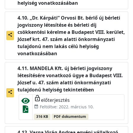
helyiség vonatkozásában
„Dr. Kárpáti” Orvosi Bt. bérlő új bérleti
jogviszony létesítése és bérleti díj
csökkentési kérelme a Budapest VIII. kerület,
share
József krt. 47. szám alatti önkormányzati
tulajdonú nem lakás célú helyiség
vonatkozásában
MANDELA Kft. új bérleti jogviszony
létesítésére vonatkozó ügye a Budapest VIII.
József u. 47. szám alatti önkormányzati
tulajdonú helyiség tekintetében
share
lock_open
előterjesztés
Feltöltve: 2022. március 10.
event_available
316 KB
PDF dokumentum
Varga Virág Andrea egyéni vállalkozó