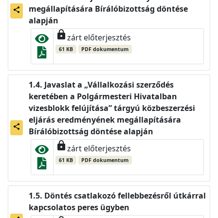
megállapítására Bírálóbizottság döntése
share
alapján
lock
zárt előterjesztés
61 KB
PDF dokumentum
Javaslat a „Vállalkozási szerződés
keretében a Polgármesteri Hivatalban
vizesblokk felújítása” tárgyú közbeszerzési
eljárás eredményének megállapítására
share
Bírálóbizottság döntése alapján
lock
zárt előterjesztés
61 KB
PDF dokumentum
Döntés csatlakozó fellebbezésről útkárral
kapcsolatos peres ügyben