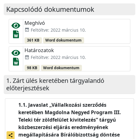
Kapcsolódó dokumentumok
Meghívó
Feltöltve: 2022 március 10.
event_available
361 KB
Word dokumentum
Határozatok
Feltöltve: 2022 március 10.
event_available
98 KB
Word dokumentum
Zárt ülés keretében tárgyalandó
előterjesztések
Javaslat „Vállalkozási szerződés
keretében Magdolna Negyed Program III.
Teleki tér zöldfelület kivitelezés” tárgyú
közbeszerzési eljárás eredményének
megállapítására Bírálóbizottság döntése
share