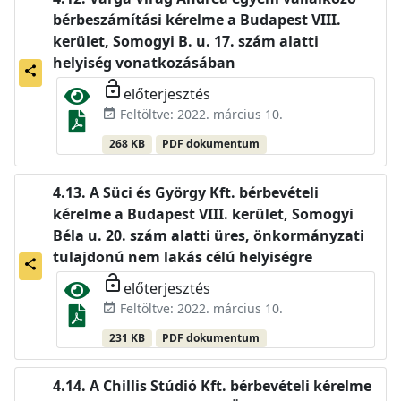
bérbeszámítási kérelme a Budapest VIII.
kerület, Somogyi B. u. 17. szám alatti
helyiség vonatkozásában
share
lock_open
előterjesztés
Feltöltve: 2022. március 10.
event_available
268 KB
PDF dokumentum
A Süci és György Kft. bérbevételi
kérelme a Budapest VIII. kerület, Somogyi
Béla u. 20. szám alatti üres, önkormányzati
tulajdonú nem lakás célú helyiségre
share
lock_open
előterjesztés
Feltöltve: 2022. március 10.
event_available
231 KB
PDF dokumentum
A Chillis Stúdió Kft. bérbevételi kérelme