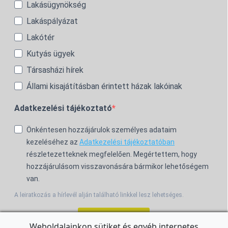
Lakásügynökség
Lakáspályázat
Lakótér
Kutyás ügyek
Társasházi hírek
Állami kisajátításban érintett házak lakóinak
Adatkezelési tájékoztató
Önkéntesen hozzájárulok személyes adataim
kezeléséhez az
Adatkezelési tájékoztatóban
részletezetteknek megfelelően. Megértettem, hogy
hozzájárulásom visszavonására bármikor lehetőségem
van.
A leiratkozás a hírlevél alján található linkkel lesz lehetséges.
Feliratkozom!
Weboldalainkon sütiket és egyéb internetes