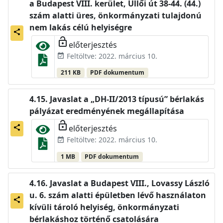
a Budapest VIII. kerület, Üllői út 38-44. (44.)
szám alatti üres, önkormányzati tulajdonú
nem lakás célú helyiségre
share
lock_open
előterjesztés
Feltöltve: 2022. március 10.
event_available
211 KB
PDF dokumentum
Javaslat a „DH-II/2013 típusú” bérlakás
pályázat eredményének megállapítása
lock_open
előterjesztés
share
Feltöltve: 2022. március 10.
event_available
1 MB
PDF dokumentum
Javaslat a Budapest VIII., Lovassy László
u. 6. szám alatti épületben lévő használaton
share
kívüli tároló helyiség, önkormányzati
bérlakáshoz történő csatolására