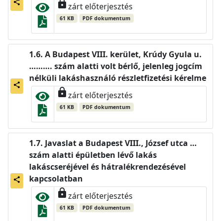
lock
share
zárt előterjesztés
61 KB
PDF dokumentum
A Budapest VIII. kerület, Krúdy Gyula u.
………. szám alatti volt bérlő, jelenleg jogcím
nélküli lakáshasználó részletfizetési kérelme
share
lock
zárt előterjesztés
61 KB
PDF dokumentum
Javaslat a Budapest VIII., József utca …
szám alatti épületben lévő lakás
lakáscseréjével és hátralékrendezésével
kapcsolatban
share
lock
zárt előterjesztés
61 KB
PDF dokumentum