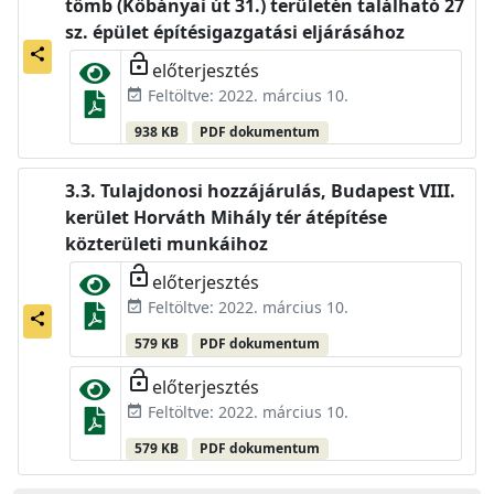
tömb (Kőbányai út 31.) területén található 27
sz. épület építésigazgatási eljárásához
share
lock_open
előterjesztés
Feltöltve: 2022. március 10.
event_available
938 KB
PDF dokumentum
Tulajdonosi hozzájárulás, Budapest VIII.
kerület Horváth Mihály tér átépítése
közterületi munkáihoz
lock_open
előterjesztés
Feltöltve: 2022. március 10.
event_available
share
579 KB
PDF dokumentum
lock_open
előterjesztés
Feltöltve: 2022. március 10.
event_available
579 KB
PDF dokumentum