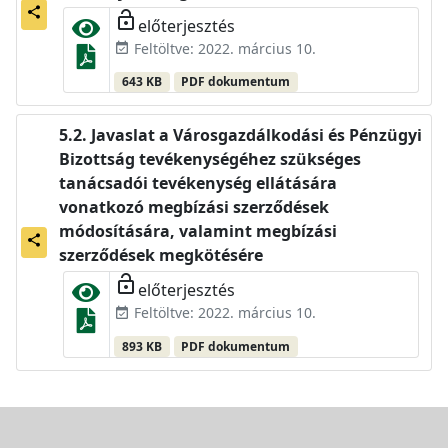
share
lock_open
előterjesztés
Feltöltve: 2022. március 10.
event_available
643 KB
PDF dokumentum
Javaslat a Városgazdálkodási és Pénzügyi
Bizottság tevékenységéhez szükséges
tanácsadói tevékenység ellátására
vonatkozó megbízási szerződések
módosítására, valamint megbízási
share
szerződések megkötésére
lock_open
előterjesztés
Feltöltve: 2022. március 10.
event_available
893 KB
PDF dokumentum