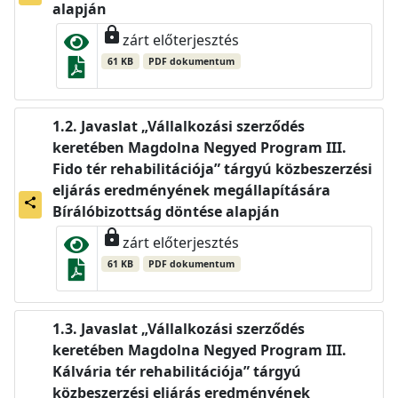
alapján
lock
zárt előterjesztés
61 KB
PDF dokumentum
Javaslat „Vállalkozási szerződés
keretében Magdolna Negyed Program III.
Fido tér rehabilitációja” tárgyú közbeszerzési
eljárás eredményének megállapítására
share
Bírálóbizottság döntése alapján
lock
zárt előterjesztés
61 KB
PDF dokumentum
Javaslat „Vállalkozási szerződés
keretében Magdolna Negyed Program III.
Kálvária tér rehabilitációja” tárgyú
közbeszerzési eljárás eredményének