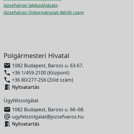
Józsefvárosi lakáspályázato
Józsefvárosi Önkormányzati Bérlői csere
Polgármesteri Hivatal

1082 Budapest, Baross u. 63-67.

+36 1/459-2100 (Központ)

+36 80/277-256 (Zöld szám)

Nyitvatartás
Ügyfélszolgálat

1082 Budapest, Baross u. 66–68.

ugyfelszolgalat@jozsefvaros.hu

Nyitvatartás