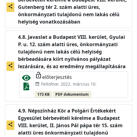
Gutenberg tér 2. szám alatti üres,
share
önkormányzati tulajdonú nem lakás célú
helyiség vonatkozásában
Javaslat a Budapest VIII. kerület, Gyulai
P. u. 12. szám alatti üres, önkormányzati
tulajdonú nem lakás célú helyiség
bérbeadására kiírt nyilvános pályázat
share
lezárására, és az eredmény megállapítására
lock_open
előterjesztés
Feltöltve: 2022. március 10.
event_available
173 KB
PDF dokumentum
Népszínház Kör a Polgári Értékekért
Egyesület bérbevételi kérelme a Budapest
VIII. kerület, II. János Pál pápa tér 15. szám
share
alatti üres önkormányzati tulajdonú