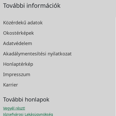
További információk
Közérdekű adatok
Okostérképek
Adatvédelem
Akadálymentesítési
nyilatkozat
Honlaptérkép
Impresszum
Karrier
További honlapok
Vegyél részt!
Józsefvárosi Lakásügynökség