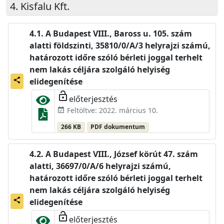
Kisfalu Kft.
A Budapest VIII., Baross u. 105. szám
alatti földszinti, 35810/0/A/3 helyrajzi számú,
határozott időre szóló bérleti joggal terhelt
nem lakás céljára szolgáló helyiség
share
elidegenítése
lock_open
előterjesztés
Feltöltve: 2022. március 10.
event_available
266 KB
PDF dokumentum
A Budapest VIII., József körút 47. szám
alatti, 36697/0/A/6 helyrajzi számú,
határozott időre szóló bérleti joggal terhelt
nem lakás céljára szolgáló helyiség
share
elidegenítése
lock_open
előterjesztés