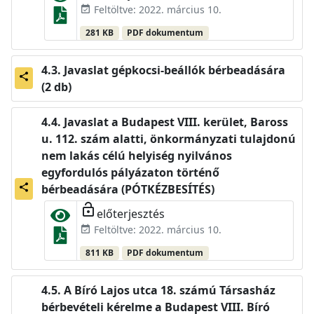
Feltöltve: 2022. március 10.
event_available
281 KB
PDF dokumentum
Javaslat gépkocsi-beállók bérbeadására
share
(2 db)
Javaslat a Budapest VIII. kerület, Baross
u. 112. szám alatti, önkormányzati tulajdonú
nem lakás célú helyiség nyilvános
egyfordulós pályázaton történő
share
bérbeadására (PÓTKÉZBESÍTÉS)
lock_open
előterjesztés
Feltöltve: 2022. március 10.
event_available
811 KB
PDF dokumentum
A Bíró Lajos utca 18. számú Társasház
bérbevételi kérelme a Budapest VIII. Bíró