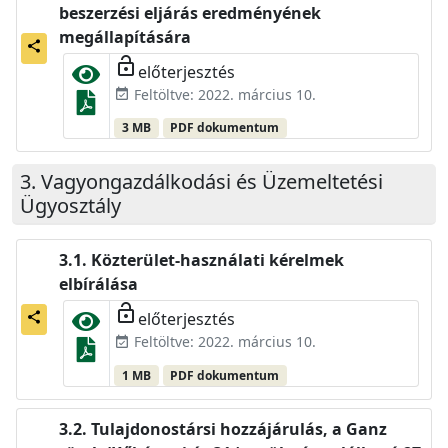
beszerzési eljárás eredményének
megállapítására
share
lock_open
előterjesztés
Feltöltve: 2022. március 10.
event_available
3 MB
PDF dokumentum
Vagyongazdálkodási és Üzemeltetési
Ügyosztály
Közterület-használati kérelmek
elbírálása
lock_open
előterjesztés
share
Feltöltve: 2022. március 10.
event_available
1 MB
PDF dokumentum
Tulajdonostársi hozzájárulás, a Ganz