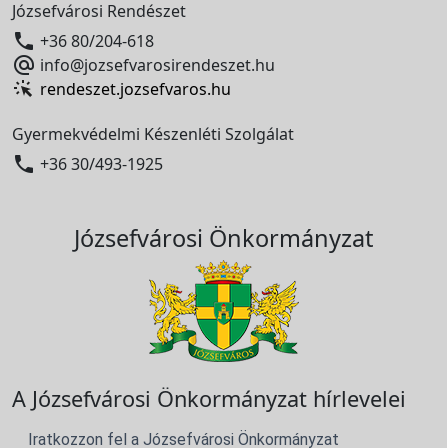
Józsefvárosi Rendészet

+36 80/204-618

info@jozsefvarosirendeszet.hu
rendeszet.jozsefvaros.hu
Gyermekvédelmi Készenléti Szolgálat

+36 30/493-1925
Józsefvárosi Önkormányzat
A Józsefvárosi Önkormányzat hírlevelei
Iratkozzon fel a Józsefvárosi Önkormányzat