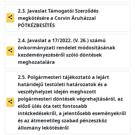
Javaslat Támogatói Szerződés
megkötésére a Corvin Áruházzal
share
PÓTKÉZBESÍTÉS
Javaslat a 17/2022. (V. 26.) számú
önkormányzati rendelet módosításának
share
kezdeményezéséről szóló döntések
meghozatalára
Polgármesteri tájékoztató a lejárt
határidejű testületi határozatok és a
veszélyhelyzet idején meghozott
polgármesteri döntések végrehajtásáról, az
share
előző ülés óta tett fontosabb
intézkedésekről, a jelentősebb eseményekről
és az átmenetileg szabad pénzeszköz
állomány lekötéséről