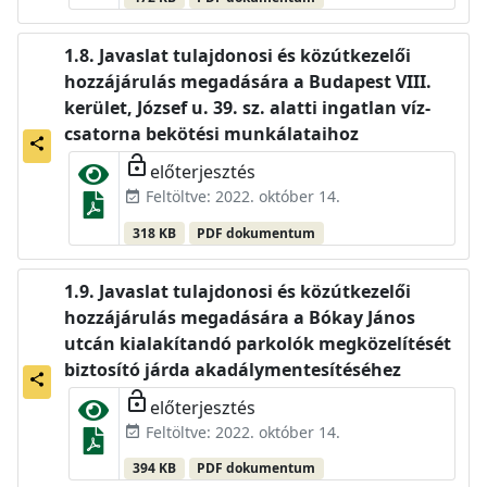
Javaslat tulajdonosi és közútkezelői
hozzájárulás megadására a Budapest VIII.
kerület, József u. 39. sz. alatti ingatlan víz-
csatorna bekötési munkálataihoz
share
lock_open
előterjesztés
Feltöltve: 2022. október 14.
event_available
318 KB
PDF dokumentum
Javaslat tulajdonosi és közútkezelői
hozzájárulás megadására a Bókay János
utcán kialakítandó parkolók megközelítését
biztosító járda akadálymentesítéséhez
share
lock_open
előterjesztés
Feltöltve: 2022. október 14.
event_available
394 KB
PDF dokumentum