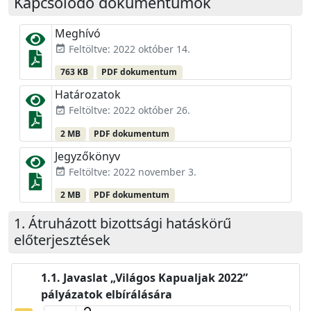
Kapcsolódó dokumentumok
Meghívó
Feltöltve: 2022 október 14.
event_available
763 KB
PDF dokumentum
Határozatok
Feltöltve: 2022 október 26.
event_available
2 MB
PDF dokumentum
Jegyzőkönyv
Feltöltve: 2022 november 3.
event_available
2 MB
PDF dokumentum
Átruházott bizottsági hatáskörű
előterjesztések
Javaslat „Világos Kapualjak 2022”
pályázatok elbírálására