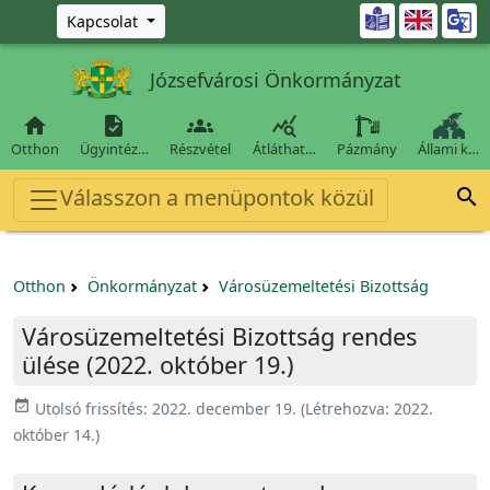
Ugrás a fő tartalomra

Kapcsolat
Józsefvárosi Önkormányzat




Otthon
Ügyintéz…
Részvétel
Átláthat…
Pázmány
Állami k…
Válasszon a menüpontok közül

Otthon
Önkormányzat
Városüzemeltetési Bizottság
Városüzemeltetési Bizottság rendes
ülése (2022. október 19.)
event_available
Utolsó frissítés:
2022. december 19.
(Létrehozva:
2022.
október 14.
)