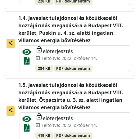
228 KB
PDF dokumentum
Javaslat tulajdonosi és közútkezelői
hozzájárulás megadására a Budapest VIII.
kerület, Puskin u. 4. sz. alatti ingatlan
villamos-energia bővítéséhez
share
lock_open
előterjesztés
Feltöltve: 2022. október 14.
event_available
284 KB
PDF dokumentum
Javaslat tulajdonosi és közútkezelői
hozzájárulás megadására a Budapest VIII.
kerület, Ötpacsirta u. 3. sz. alatti ingatlan
villamos-energia bővítéséhez
share
lock_open
előterjesztés
Feltöltve: 2022. október 14.
event_available
419 KB
PDF dokumentum