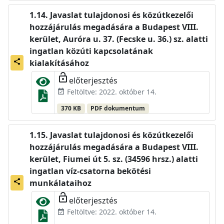
Javaslat tulajdonosi és közútkezelői
hozzájárulás megadására a Budapest VIII.
kerület, Auróra u. 37. (Fecske u. 36.) sz. alatti
ingatlan közúti kapcsolatának
share
kialakításához
lock_open
előterjesztés
Feltöltve: 2022. október 14.
event_available
370 KB
PDF dokumentum
Javaslat tulajdonosi és közútkezelői
hozzájárulás megadására a Budapest VIII.
kerület, Fiumei út 5. sz. (34596 hrsz.) alatti
ingatlan víz-csatorna bekötési
share
munkálataihoz
lock_open
előterjesztés
Feltöltve: 2022. október 14.
event_available