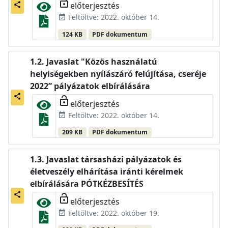
lock_open
előterjesztés
share
Feltöltve: 2022. október 14.
event_available
124 KB
PDF dokumentum
Javaslat "Közös használatú
helyiségekben nyílászáró felújítása, cseréje
2022” pályázatok elbírálására
share
lock_open
előterjesztés
Feltöltve: 2022. október 14.
event_available
209 KB
PDF dokumentum
Javaslat társasházi pályázatok és
életveszély elhárítása iránti kérelmek
elbírálására PÓTKÉZBESÍTÉS
share
lock_open
előterjesztés
Feltöltve: 2022. október 19.
event_available