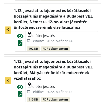
Javaslat tulajdonosi és közútkezelői
hozzájárulás megadására a Budapest VIII.
kerület, Német u. 12. sz. alatt játszótér
öntözőrendszerének vízellátásához
share
lock_open
előterjesztés
Feltöltve: 2022. október 14.
event_available
402 KB
PDF dokumentum
Javaslat tulajdonosi és közútkezelői
hozzájárulás megadására a Budapest VIII.
kerület, Mátyás tér öntözőrendszerének
vízellátásához
share
lock_open
előterjesztés
Feltöltve: 2022. október 14.
event_available
410 KB
PDF dokumentum