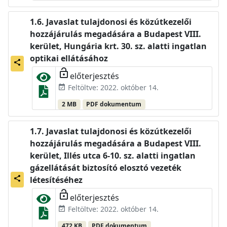
Javaslat tulajdonosi és közútkezelői
hozzájárulás megadására a Budapest VIII.
kerület, Hungária krt. 30. sz. alatti ingatlan
optikai ellátásához
share
lock_open
előterjesztés
Feltöltve: 2022. október 14.
event_available
2 MB
PDF dokumentum
Javaslat tulajdonosi és közútkezelői
hozzájárulás megadására a Budapest VIII.
kerület, Illés utca 6-10. sz. alatti ingatlan
gázellátását biztosító elosztó vezeték
share
létesítéséhez
lock_open
előterjesztés
Feltöltve: 2022. október 14.
event_available
472 KB
PDF dokumentum