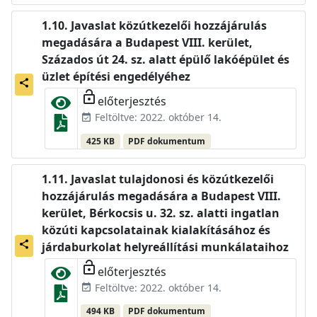
Javaslat közútkezelői hozzájárulás
megadására a Budapest VIII. kerület,
Százados út 24. sz. alatt épülő lakóépület és
üzlet építési engedélyéhez
share
lock_open
előterjesztés
Feltöltve: 2022. október 14.
event_available
425 KB
PDF dokumentum
Javaslat tulajdonosi és közútkezelői
hozzájárulás megadására a Budapest VIII.
kerület, Bérkocsis u. 32. sz. alatti ingatlan
közúti kapcsolatainak kialakításához és
share
járdaburkolat helyreállítási munkálataihoz
lock_open
előterjesztés
Feltöltve: 2022. október 14.
event_available
494 KB
PDF dokumentum