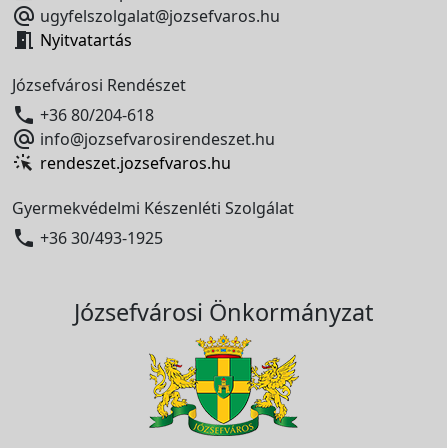

ugyfelszolgalat@jozsefvaros.hu

Nyitvatartás
Józsefvárosi Rendészet

+36 80/204-618

info@jozsefvarosirendeszet.hu
rendeszet.jozsefvaros.hu
Gyermekvédelmi Készenléti Szolgálat

+36 30/493-1925
Józsefvárosi Önkormányzat