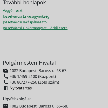
További honlapok
Vegyél részt!
Józsefvárosi Lakásügynökség
Józsefvárosi lakáspályázato
Józsefvárosi Önkormányzati Bérlői csere
Polgármesteri Hivatal

1082 Budapest, Baross u. 63-67.

+36 1/459-2100 (Központ)

+36 80/277-256 (Zöld szám)

Nyitvatartás
Ügyfélszolgálat

1082 Budapest, Baross u. 66–68.