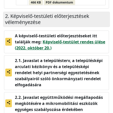
466 KB
PDF dokumentum
Képviselő-testületi előterjesztések
véleményezése
A képviselő-testületi előterjesztéseket itt
találják meg:
Képviselő-testület rendes ülése
share
(2022. október 20.)
Javaslat a településterv, a településképi
arculati kézikönyv és a településképi
rendelet helyi partnerségi egyeztetésének
share
szabályairól szóló önkormányzati rendelet
elfogadására
Javaslat együttműködési megállapodás
megkötésére a mikromobilitási eszközök
share
egységes szabályozása érdekében