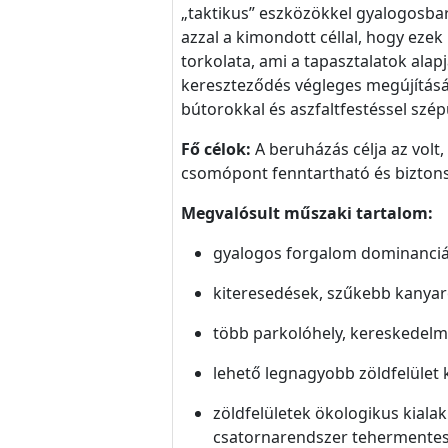
„taktikus” eszközökkel gyalogosba
azzal a kimondott céllal, hogy ezek 
torkolata, ami a tapasztalatok alap
kereszteződés végleges megújítására
bútorokkal és aszfaltfestéssel szépü
Fő célok:
A beruházás célja az volt
csomópont fenntartható és biztonsá
Megvalósult műszaki tartalom:
gyalogos forgalom dominanciá
kiteresedések, szűkebb kanyaro
több parkolóhely, kereskedelm
lehető legnagyobb zöldfelület 
zöldfelületek ökologikus kialak
csatornarendszer tehermentes