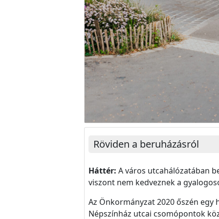
Röviden a beruházásról
Háttér:
A város utcahálózatában b
viszont nem kedveznek a gyalogos
Az Önkormányzat 2020 őszén egy ho
Népszínház utcai csomópontok közle