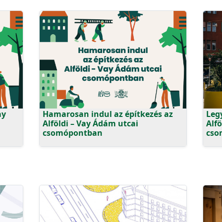
ay
Hamarosan indul az építkezés az
Leg
Alföldi – Vay Ádám utcai
Alf
csomópontban
cso