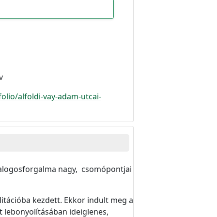
v
folio/alfoldi-vay-adam-utcai-
gyalogosforgalma nagy, csomópontjai
tációba kezdett. Ekkor indult meg a
 lebonyolításában ideiglenes,