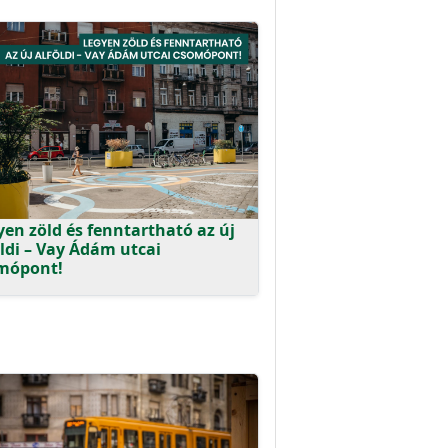
yen zöld és fenntartható az új
öldi – Vay Ádám utcai
mópont!