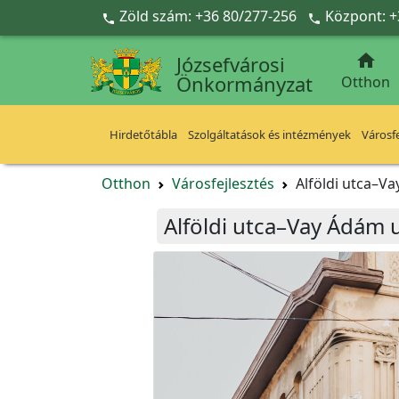
Ugrás a fő tartalomra
Zöld szám: +36 80/277-256
Központ: +



Józsefvárosi
Önkormányzat
Otthon
Hirdetőtábla
Szolgáltatások és intézmények
Városfe
Otthon
Városfejlesztés
Alföldi utca–V
Alföldi utca–Vay Ádám 