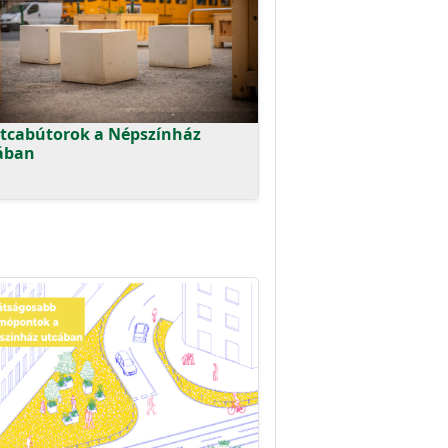
utcabútorok a Népszínház
ában