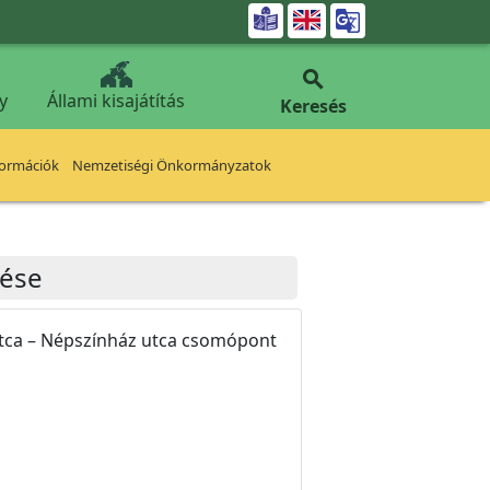


y
Állami kisajátítás
Keresés
formációk
Nemzetiségi Önkormányzatok
tése
utca – Népszínház utca csomópont