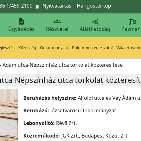
36 1/459-2100
Nyitvatartás
|
Hangostérkép




Ügyintézés
Részvétel
Átláthatóság
Pázmán
jlesztés
Közösség
Önkormányzat
Polgármesteri Hivatal
Választási in
ay Ádám utca-Népszínház utca torkolat közteresítése
utca-Népszínház utca torkolat közteresí
Beruházás helyszíne:
Alföldi utca és Vay Ádám 
Beruházó:
Józsefvárosi Önkormányzat
Lebonyolító:
Rév8 Zrt.
Közreműködő:
JGK Zrt., Budapest Közút Zrt.