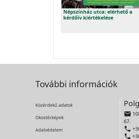
Népszínház utca: elérhető a
kérdőív kiértékelése
További információk
Polg
Közérdekű adatok

108
Okostérképek
67.

+36
Adatvédelem

+36