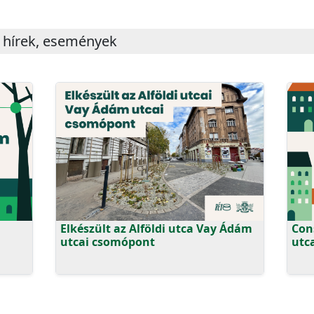
 hírek, események
Elkészült az Alföldi utca Vay Ádám
Cons
utcai csomópont
utc