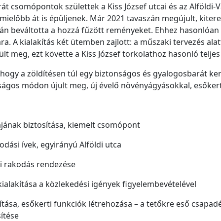
rát csomópontok születtek a Kiss József utcai és az Alföl
mielőbb át is épüljenek. Már 2021 tavaszán megújult, kiteres
ján beváltotta a hozzá fűzött reményeket. Ehhez hasonlóan ke
. A kialakítás két ütemben zajlott: a műszaki tervezés alatt 
lt meg, ezt követte a Kiss József torkolathoz hasonló teljes
, hogy a zöldítésen túl egy biztonságos és gyalogosbarát k
gos módon újult meg, új évelő növényágyásokkal, esőkertte
jának biztosítása, kiemelt csomópont
dási ívek, egyirányú Alföldi utca
i rakodás rendezése
kialakítása a közlekedési igények figyelembevételével
ítása, esőkerti funkciók létrehozása – a tetőkre eső csapadé
ítése