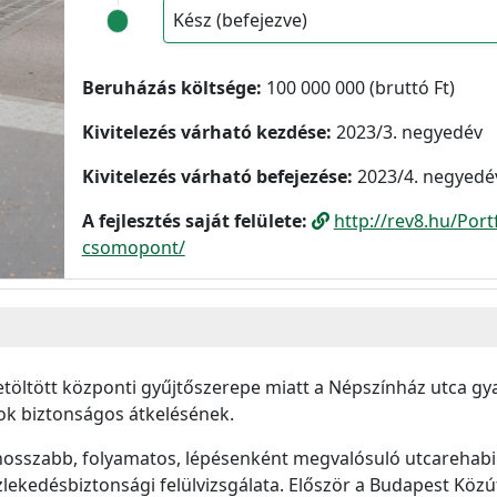
Kész (befejezve)
Beruházás költsége:
100 000 000 (bruttó Ft)
Kivitelezés várható kezdése:
2023/3. negyedév
Kivitelezés várható befejezése:
2023/4. negyedé
A fejlesztés saját felülete:
http://rev8.hu/Port
csomopont/
etöltött központi gyűjtőszerepe miatt a Népszínház utca 
ok biztonságos átkelésének.
sszabb, folyamatos, lépésenként megvalósuló utcarehabili
kedésbiztonsági felülvizsgálata. Először a Budapest Közút