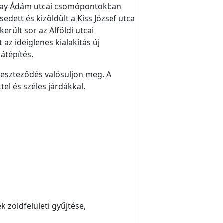
di-Vay Ádám utcai csomópontokban
edett és kizöldült a Kiss József utca
rült sor az Alföldi utcai
az ideiglenes kialakítás új
 átépítés.
ereszteződés valósuljon meg. A
l és széles járdákkal.
k zöldfelületi gyűjtése,