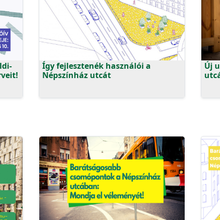
di-
Így fejlesztenék használói a
Új 
veit!
Népszínház utcát
utc