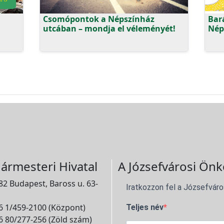
Csomópontok a Népszínház
Bar
utcában – mondja el véleményét!
Nép
ármesteri Hivatal
A Józsefvárosi Önk
2 Budapest, Baross u. 63-
Iratkozzon fel a Józsefváro
 1/459-2100 (Központ)
Teljes név
 80/277-256 (Zöld szám)