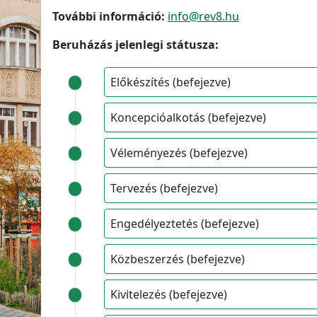
További információ:
info@rev8.hu
Beruházás jelenlegi státusza:
Előkészítés (befejezve)
Koncepcióalkotás (befejezve)
Véleményezés (befejezve)
Tervezés (befejezve)
Engedélyeztetés (befejezve)
Közbeszerzés (befejezve)
Kivitelezés (befejezve)