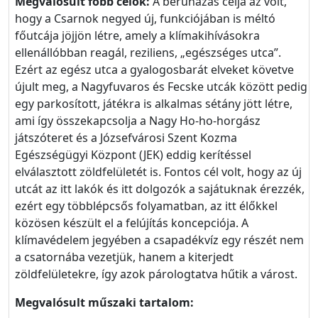
Megvalósult főbb célok:
A beruházás célja az volt,
hogy a Csarnok negyed új, funkciójában is méltó
főutcája jöjjön létre, amely a klímakihívásokra
ellenállóbban reagál, reziliens, „egészséges utca”.
Ezért az egész utca a gyalogosbarát elveket követve
újult meg, a Nagyfuvaros és Fecske utcák között pedig
egy parkosított, játékra is alkalmas sétány jött létre,
ami így összekapcsolja a Nagy Ho-ho-horgász
játszóteret és a Józsefvárosi Szent Kozma
Egészségügyi Központ (JEK) eddig kerítéssel
elválasztott zöldfelületét is. Fontos cél volt, hogy az új
utcát az itt lakók és itt dolgozók a sajátuknak érezzék,
ezért egy többlépcsős folyamatban, az itt élőkkel
közösen készült el a felújítás koncepciója. A
klímavédelem jegyében a csapadékvíz egy részét nem
a csatornába vezetjük, hanem a kiterjedt
zöldfelületekre, így azok párologtatva hűtik a várost.
Megvalósult műszaki tartalom: