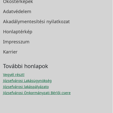
Okostérképek
Adatvédelem
Akadálymentesítési
nyilatkozat
Honlaptérkép
Impresszum
Karrier
További honlapok
Vegyél részt!
Józsefvárosi Lakásügynökség
Józsefvárosi lakáspályázato
Józsefvárosi Önkormányzati Bérlői csere