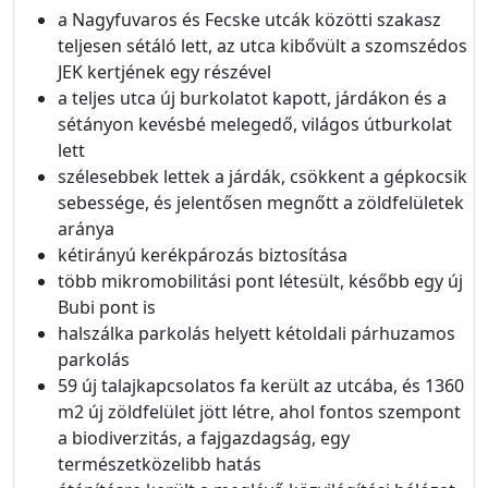
a Nagyfuvaros és Fecske utcák közötti szakasz
teljesen sétáló lett, az utca kibővült a szomszédos
JEK kertjének egy részével
a teljes utca új burkolatot kapott, járdákon és a
sétányon kevésbé melegedő, világos útburkolat
lett
szélesebbek lettek a járdák, csökkent a gépkocsik
sebessége, és jelentősen megnőtt a zöldfelületek
aránya
kétirányú kerékpározás biztosítása
több mikromobilitási pont létesült, később egy új
Bubi pont is
halszálka parkolás helyett kétoldali párhuzamos
parkolás
59 új talajkapcsolatos fa került az utcába, és 1360
m2 új zöldfelület jött létre, ahol fontos szempont
a biodiverzitás, a fajgazdagság, egy
természetközelibb hatás