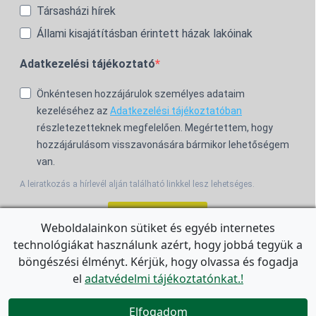
Társasházi hírek
Állami kisajátításban érintett házak lakóinak
Adatkezelési tájékoztató
Önkéntesen hozzájárulok személyes adataim
kezeléséhez az
Adatkezelési tájékoztatóban
részletezetteknek megfelelően. Megértettem, hogy
hozzájárulásom visszavonására bármikor lehetőségem
van.
A leiratkozás a hírlevél alján található linkkel lesz lehetséges.
Feliratkozom!
Weboldalainkon sütiket és egyéb internetes
technológiákat használunk azért, hogy jobbá tegyük a
For the English Newsletter, click
HERE.
böngészési élményt. Kérjük, hogy olvassa és fogadja
el
adatvédelmi tájékoztatónkat.!


Elfogadom