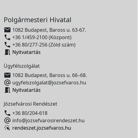
Polgármesteri Hivatal

1082 Budapest, Baross u. 63-67.

+36 1/459-2100 (Központ)

+36 80/277-256 (Zöld szám)

Nyitvatartás
Ügyfélszolgálat

1082 Budapest, Baross u. 66–68.

ugyfelszolgalat@jozsefvaros.hu

Nyitvatartás
Józsefvárosi Rendészet

+36 80/204-618

info@jozsefvarosirendeszet.hu
rendeszet.jozsefvaros.hu