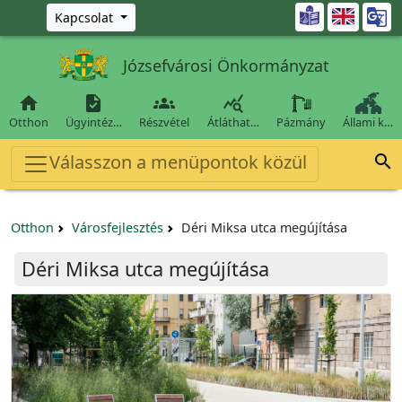
Ugrás a fő tartalomra

Kapcsolat
Józsefvárosi Önkormányzat




Otthon
Ügyintéz…
Részvétel
Átláthat…
Pázmány
Állami k…
Válasszon a menüpontok közül

Otthon
Városfejlesztés
Déri Miksa utca megújítása
Déri Miksa utca megújítása