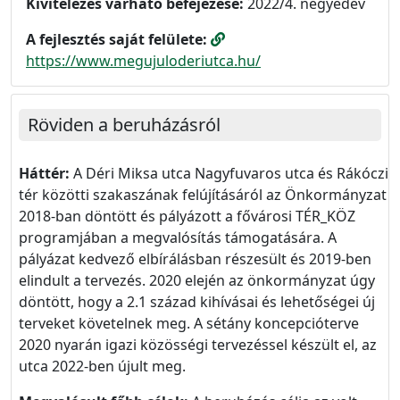
Kivitelezés várható befejezése:
2022/4. negyedév
A fejlesztés saját felülete:
https://www.megujuloderiutca.hu/
Röviden a beruházásról
Háttér:
A Déri Miksa utca Nagyfuvaros utca és Rákóczi
tér közötti szakaszának felújításáról az Önkormányzat
2018-ban döntött és pályázott a fővárosi TÉR_KÖZ
programjában a megvalósítás támogatására. A
pályázat kedvező elbírálásban részesült és 2019-ben
elindult a tervezés. 2020 elején az önkormányzat úgy
döntött, hogy a 2.1 század kihívásai és lehetőségei új
terveket követelnek meg. A sétány koncepcióterve
2020 nyarán igazi közösségi tervezéssel készült el, az
utca 2022-ben újult meg.