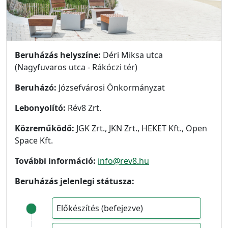
Beruházás helyszíne:
Déri Miksa utca
(Nagyfuvaros utca - Rákóczi tér)
Beruházó:
Józsefvárosi Önkormányzat
Lebonyolító:
Rév8 Zrt.
Közreműködő:
JGK Zrt., JKN Zrt., HEKET Kft., Open
Space Kft.
További információ:
info@rev8.hu
Beruházás jelenlegi státusza:
Előkészítés (befejezve)