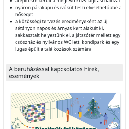
átépítésre került a meglévő közvilágítási hálózat
nyáron párakapu és ivókút teszi elviselhetőbbé a
hőséget
a közösségi tervezés eredményeként az új
sétányon napos és árnyas kert alakult ki,
sakkasztalt helyeztünk el, a játszótér mellett egy
csőszház és nyilvános WC lett, kondipark és egy
lugas épült a találkozások számára
A beruházással kapcsolatos hírek,
események