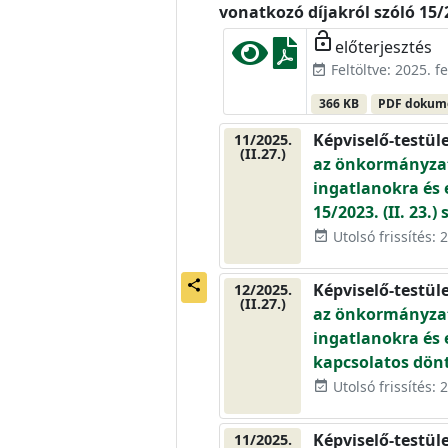
vonatkozó díjakról szóló 15/
lock_open
előterjesztés
Feltöltve: 2025. f
event_available
366 KB
PDF doku
Képviselő-testül
11/2025.
(II.27.)
az önkormányzat 
ingatlanokra és 
15/2023. (II. 23
Utolsó frissítés: 
event_available
share
Képviselő-testül
12/2025.
(II.27.)
az önkormányzat 
ingatlanokra és 
kapcsolatos dön
Utolsó frissítés: 
event_available
Képviselő-testül
11/2025.