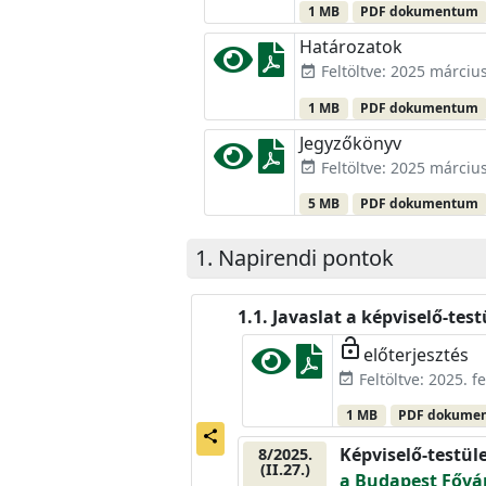
1 MB
PDF dokumentum
Határozatok
Feltöltve: 2025 március
event_available
1 MB
PDF dokumentum
Jegyzőkönyv
Feltöltve: 2025 március
event_available
5 MB
PDF dokumentum
Napirendi pontok
Javaslat a képviselő-tes
lock_open
előterjesztés
Feltöltve: 2025. f
event_available
1 MB
PDF dokume
share
Képviselő-testül
8/2025.
(II.27.)
a Budapest Fővár