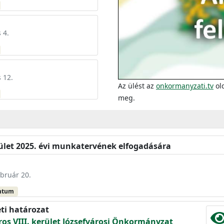
 4.
 12.
Az ülést az
onkormanyzati.tv
old
meg.
tület 2025. évi munkatervének elfogadására
ebruár 20.
ntum
eti határozat
os VIII. kerület Józsefvárosi Önkormányzat