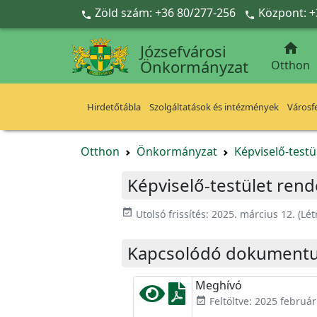
Ugrás a fő tartalomra
Zöld szám: +36 80/277-256
Központ: +



Józsefvárosi
Önkormányzat
Otthon
Hirdetőtábla
Szolgáltatások és intézmények
Városfe
Otthon
Önkormányzat
Képviselő-testü
Képviselő-testület rend
event_available
Utolsó frissítés:
2025. március 12.
(Lét
Kapcsolódó dokument
Meghívó
Feltöltve: 2025 február
event_available