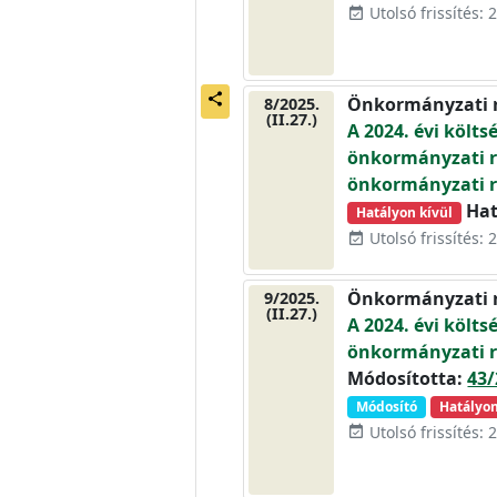
Utolsó frissítés: 
event_available
share
Önkormányzati 
8/2025.
(II.27.)
A 2024. évi költsé
önkormányzati re
önkormányzati r
Hat
Hatályon kívül
Utolsó frissítés: 
event_available
Önkormányzati 
9/2025.
(II.27.)
A 2024. évi költsé
önkormányzati r
Módosította:
43/
Módosító
Hatályon
Utolsó frissítés: 
event_available