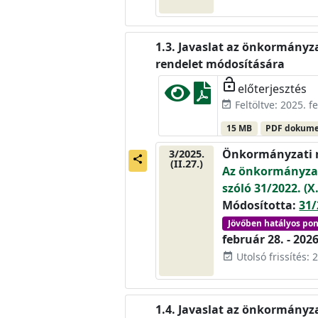
Javaslat az önkormányza
rendelet módosítására
lock_open
előterjesztés
Feltöltve: 2025. f
event_available
15 MB
PDF dokum
Önkormányzati 
3/2025.
share
(II.27.)
Az önkormányzat
szóló 31/2022. (
Módosította:
31/
Jövőben hatályos po
február 28. - 2026
Utolsó frissítés: 
event_available
Javaslat az önkormányza