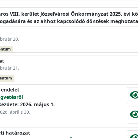
ros VIII. kerület Józsefvárosi Önkormányzat 2025. évi kö
fogadására és az ahhoz kapcsolódó döntések meghozata
ebruár 20.
entum
et
ebruár 21.
mentum
rendelet
égvetésről
ezdete: 2026. május 1.
026. április 30.
eti határozat