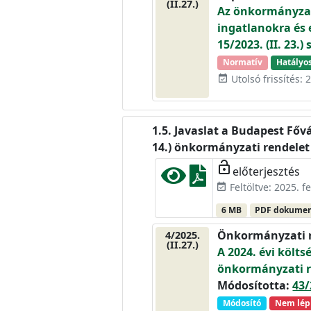
(II.27.)
Az önkormányzat
ingatlanokra és 
15/2023. (II. 23
Normatív
Hatályo
Utolsó frissítés: 
event_available
Javaslat a Budapest Fővá
14.) önkormányzati rendelet
lock_open
előterjesztés
Feltöltve: 2025. f
event_available
6 MB
PDF dokume
Önkormányzati 
4/2025.
(II.27.)
A 2024. évi költsé
önkormányzati r
Módosította:
43/
Módosító
Nem lép