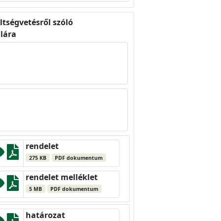
ltségvetésről szóló
lára
rendelet
275 KB
PDF dokumentum
rendelet melléklet
5 MB
PDF dokumentum
határozat