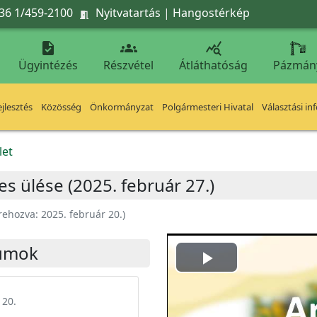
36 1/459-2100
Nyitvatartás
|
Hangostérkép




Ügyintézés
Részvétel
Átláthatóság
Pázmán
jlesztés
Közösség
Önkormányzat
Polgármesteri Hivatal
Választási in
let
es ülése (2025. február 27.)
rehozva:
2025. február 20.
)
umok
Play
Video
 20.