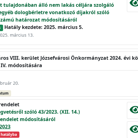
 tulajdonában álló nem lakás céljára szolgáló
egyéb dologbérletre vonatkozó díjakról szóló
.) számú határozat módosításáról
Hatály kezdete: 2025. március 5.
s
2025. március 13.
ros VIII. kerület Józsefvárosi Önkormányzat 2024. évi köl
 IV. módosítására
ebruár 20.
ntum
rendelet
gvetésről szóló 43/2023. (XII. 14.)
endelet módosításáról
2023
 hatályba