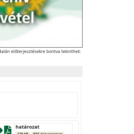
alán előterjesztésekre bontva tekintheti
határozat