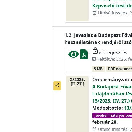
Képviselő-testül
Utolsó frissítés: 
event_available
Javaslat a Budapest Főv
használatának rendjéről szó
lock_open
előterjesztés
Feltöltve: 2025. f
event_available
5 MB
PDF dokume
Önkormányzati 
2/2025.
(II.27.)
share
A Budapest Fővár
tulajdonában lév
13/2023. (IV. 27
Módosította:
13/
Jövőben hatályos po
február 28.
Utolsó frissítés: 
event_available