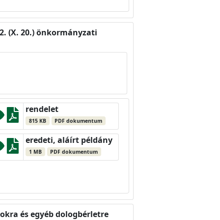
. (X. 20.) önkormányzati
rendelet
815 KB
PDF dokumentum
eredeti, aláírt példány
1 MB
PDF dokumentum
okra és egyéb dologbérletre