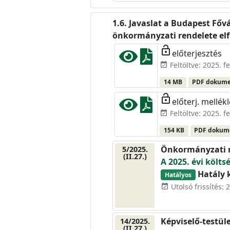
Javaslat a Budapest Fővá
önkormányzati rendelete el
lock_open
előterjesztés
Feltöltve: 2025. f
event_available
14 MB
PDF dokum
lock_open
előterj. mellékl
Feltöltve: 2025. f
event_available
154 KB
PDF doku
Önkormányzati 
5/2025.
(II.27.)
A 2025. évi költs
Hatály k
Hatályos
Utolsó frissítés: 2
event_available
Képviselő-testül
14/2025.
(II.27.)