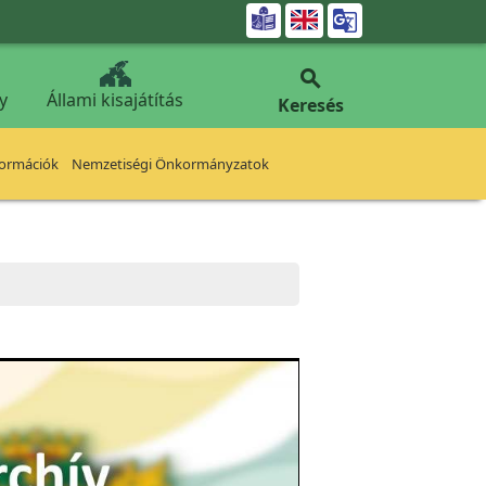


y
Állami kisajátítás
Keresés
formációk
Nemzetiségi Önkormányzatok