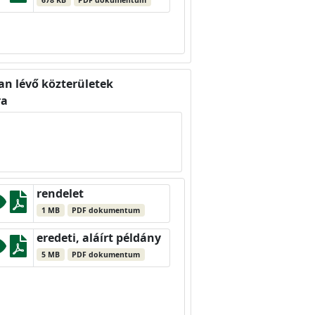
678 KB
PDF dokumentum
an lévő közterületek
ra
rendelet
1 MB
PDF dokumentum
eredeti, aláírt példány
5 MB
PDF dokumentum