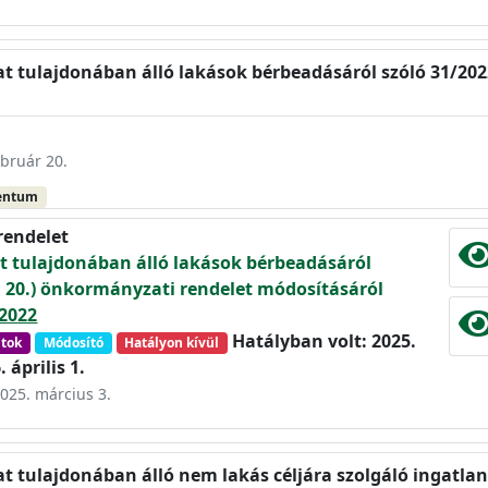
t tulajdonában álló lakások bérbeadásáról szóló 31/2022
ebruár 20.
entum
rendelet
 tulajdonában álló lakások bérbeadásáról
X. 20.) önkormányzati rendelet módosításáról
2022
Hatályban volt: 2025.
ntok
Módosító
Hatályon kívül
. április 1.
2025. március 3.
t tulajdonában álló nem lakás céljára szolgáló ingatlan