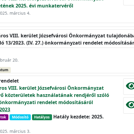
etének 2025. évi munkatervéről
2025. március 4.
áros VIII. kerület Józsefvárosi Önkormányzat tulajdonáb
ló 13/2023. (IV. 27.) önkormányzati rendelet módosításá
ebruár 20.
ntum
rendelet
os VIII. kerület Józsefvárosi Önkormányzat
ő közterületek használatának rendjéről szóló
.) önkormányzati rendelet módosításáról
2023
Hatály kezdete: 2025.
ntok
Módosító
Hatályos
2025. március 3.