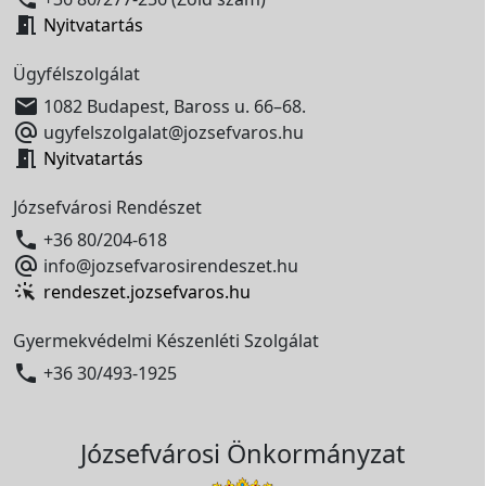

Nyitvatartás
Ügyfélszolgálat

1082 Budapest, Baross u. 66–68.

ugyfelszolgalat@jozsefvaros.hu

Nyitvatartás
Józsefvárosi Rendészet

+36 80/204-618

info@jozsefvarosirendeszet.hu
rendeszet.jozsefvaros.hu
Gyermekvédelmi Készenléti Szolgálat

+36 30/493-1925
Józsefvárosi Önkormányzat