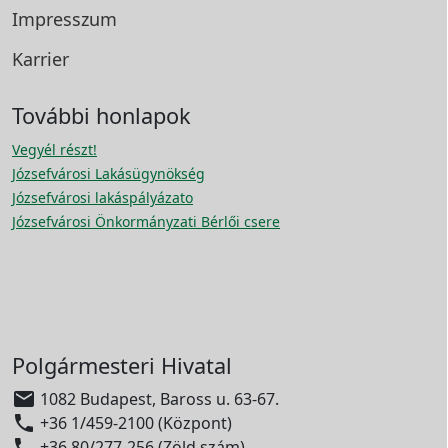
Impresszum
Karrier
További honlapok
Vegyél részt!
Józsefvárosi Lakásügynökség
Józsefvárosi lakáspályázato
Józsefvárosi Önkormányzati Bérlői csere
Polgármesteri Hivatal

1082 Budapest, Baross u. 63-67.

+36 1/459-2100 (Központ)

+36 80/277-256 (Zöld szám)