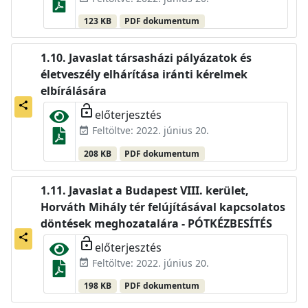
123 KB
PDF dokumentum
Javaslat társasházi pályázatok és
életveszély elhárítása iránti kérelmek
elbírálására
share
lock_open
előterjesztés
Feltöltve: 2022. június 20.
event_available
208 KB
PDF dokumentum
Javaslat a Budapest VIII. kerület,
Horváth Mihály tér felújításával kapcsolatos
döntések meghozatalára - PÓTKÉZBESÍTÉS
share
lock_open
előterjesztés
Feltöltve: 2022. június 20.
event_available
198 KB
PDF dokumentum