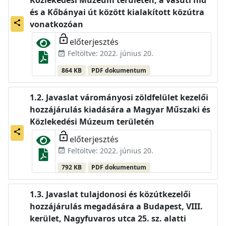
Közlekedési Múzeum területén, a vasúti híd
és a Kőbányai út között kialakított közútra
share
vonatkozóan
lock_open
előterjesztés
Feltöltve: 2022. június 20.
event_available
864 KB
PDF dokumentum
Javaslat várományosi zöldfelület kezelői
hozzájárulás kiadására a Magyar Műszaki és
Közlekedési Múzeum területén
share
lock_open
előterjesztés
Feltöltve: 2022. június 20.
event_available
792 KB
PDF dokumentum
Javaslat tulajdonosi és közútkezelői
hozzájárulás megadására a Budapest, VIII.
kerület, Nagyfuvaros utca 25. sz. alatti