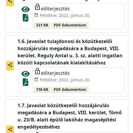
share
lock_open
előterjesztés
Feltöltve: 2022. június 20.
event_available
321 KB
PDF dokumentum
Javaslat tulajdonosi és közútkezelői
hozzájárulás megadására a Budapest, VIII.
kerület, Reguly Antal u. 3. sz. alatti ingatlan
közúti kapcsolatának kialakításához
share
lock_open
előterjesztés
Feltöltve: 2022. június 20.
event_available
736 KB
PDF dokumentum
Javaslat közútkezelői hozzájárulás
megadására a Budapest, VIII. kerület, Tömő
u. 23/B. alatt épülő lakóház magasépítési
engedélyezéséhez
share