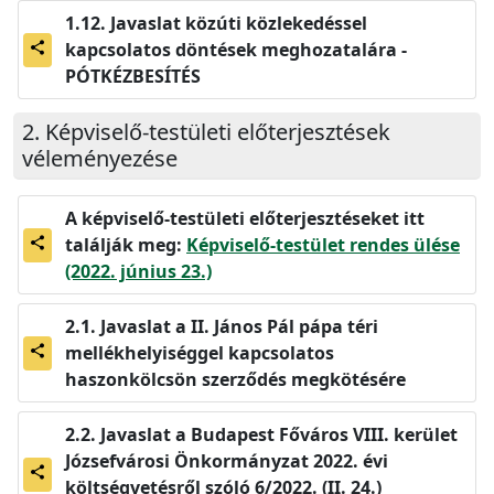
Javaslat közúti közlekedéssel
kapcsolatos döntések meghozatalára -
share
PÓTKÉZBESÍTÉS
Képviselő-testületi előterjesztések
véleményezése
A képviselő-testületi előterjesztéseket itt
találják meg:
Képviselő-testület rendes ülése
share
(2022. június 23.)
Javaslat a II. János Pál pápa téri
mellékhelyiséggel kapcsolatos
share
haszonkölcsön szerződés megkötésére
Javaslat a Budapest Főváros VIII. kerület
Józsefvárosi Önkormányzat 2022. évi
share
költségvetésről szóló 6/2022. (II. 24.)