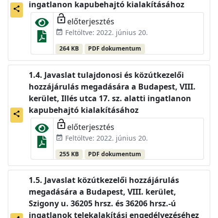
ingatlanon kapubehajtó kialakításához
share
lock_open
előterjesztés
Feltöltve: 2022. június 20.
event_available
264 KB
PDF dokumentum
Javaslat tulajdonosi és közútkezelői
hozzájárulás megadására a Budapest, VIII.
kerület, Illés utca 17. sz. alatti ingatlanon
kapubehajtó kialakításához
share
lock_open
előterjesztés
Feltöltve: 2022. június 20.
event_available
255 KB
PDF dokumentum
Javaslat közútkezelői hozzájárulás
megadására a Budapest, VIII. kerület,
Szigony u. 36205 hrsz. és 36206 hrsz.-ú
ingatlanok telekalakítási engedélyezéséhez