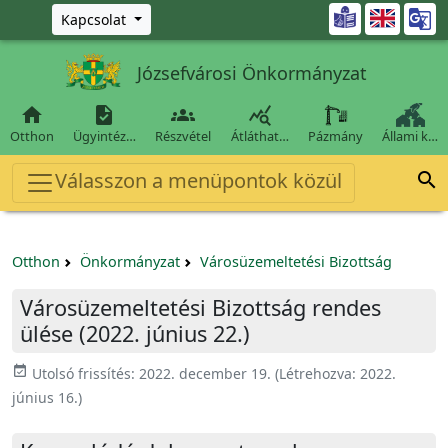
Ugrás a fő tartalomra

Kapcsolat
Józsefvárosi Önkormányzat




Otthon
Ügyintéz…
Részvétel
Átláthat…
Pázmány
Állami k…
Válasszon a menüpontok közül

Otthon
Önkormányzat
Városüzemeltetési Bizottság
Városüzemeltetési Bizottság rendes
ülése (2022. június 22.)
event_available
Utolsó frissítés:
2022. december 19.
(Létrehozva:
2022.
június 16.
)