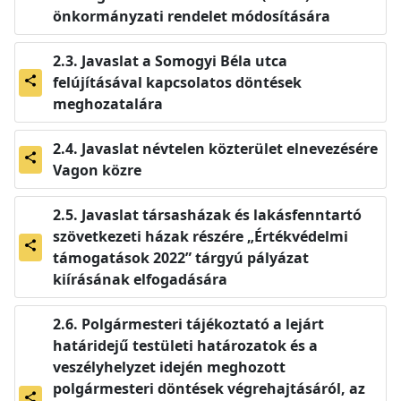
önkormányzati rendelet módosítására
Javaslat a Somogyi Béla utca
felújításával kapcsolatos döntések
share
meghozatalára
Javaslat névtelen közterület elnevezésére
share
Vagon közre
Javaslat társasházak és lakásfenntartó
szövetkezeti házak részére „Értékvédelmi
share
támogatások 2022” tárgyú pályázat
kiírásának elfogadására
Polgármesteri tájékoztató a lejárt
határidejű testületi határozatok és a
veszélyhelyzet idején meghozott
polgármesteri döntések végrehajtásáról, az
share