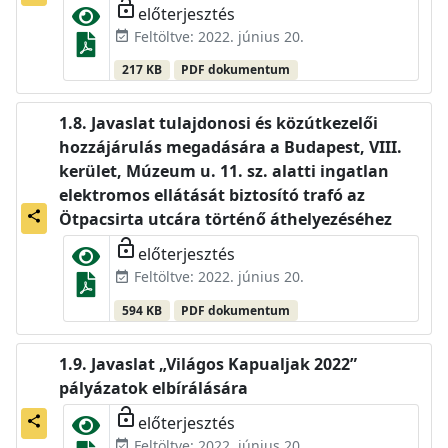
lock_open
előterjesztés
Feltöltve: 2022. június 20.
event_available
217 KB
PDF dokumentum
Javaslat tulajdonosi és közútkezelői
hozzájárulás megadására a Budapest, VIII.
kerület, Múzeum u. 11. sz. alatti ingatlan
elektromos ellátását biztosító trafó az
share
Ötpacsirta utcára történő áthelyezéséhez
lock_open
előterjesztés
Feltöltve: 2022. június 20.
event_available
594 KB
PDF dokumentum
Javaslat „Világos Kapualjak 2022”
pályázatok elbírálására
lock_open
előterjesztés
share
Feltöltve: 2022. június 20.
event_available