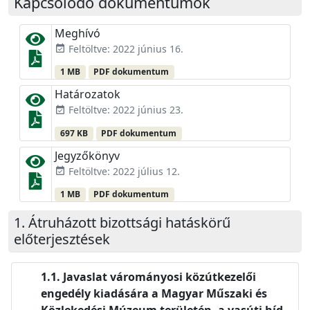
Kapcsolódó dokumentumok
Meghívó
Feltöltve: 2022 június 16.
event_available
1 MB
PDF dokumentum
Határozatok
Feltöltve: 2022 június 23.
event_available
697 KB
PDF dokumentum
Jegyzőkönyv
Feltöltve: 2022 július 12.
event_available
1 MB
PDF dokumentum
Átruházott bizottsági hatáskörű
előterjesztések
Javaslat várományosi közútkezelői
engedély kiadására a Magyar Műszaki és