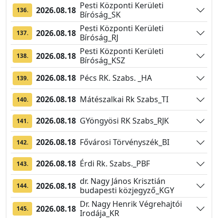
Pesti Központi Kerületi
2026.08.18
136.
Bíróság_SK
Pesti Központi Kerületi
2026.08.18
137.
Bíróság_RJ
Pesti Központi Kerületi
2026.08.18
138.
Bíróság_KSZ
2026.08.18
Pécs RK. Szabs. _HA
139.
2026.08.18
Mátészalkai Rk Szabs_TI
140.
2026.08.18
GYöngyösi RK Szabs_RJK
141.
2026.08.18
Fővárosi Törvényszék_BI
142.
2026.08.18
Érdi Rk. Szabs._PBF
143.
dr. Nagy János Krisztián
2026.08.18
144.
budapesti közjegyző_KGY
Dr. Nagy Henrik Végrehajtói
2026.08.18
145.
Irodája_KR