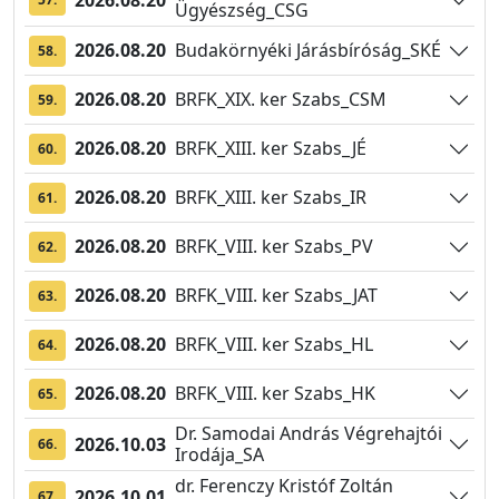
Ügyészség_CSG
2026.08.20
Budakörnyéki Járásbíróság_SKÉ
58.
2026.08.20
BRFK_XIX. ker Szabs_CSM
59.
2026.08.20
BRFK_XIII. ker Szabs_JÉ
60.
2026.08.20
BRFK_XIII. ker Szabs_IR
61.
2026.08.20
BRFK_VIII. ker Szabs_PV
62.
2026.08.20
BRFK_VIII. ker Szabs_JAT
63.
2026.08.20
BRFK_VIII. ker Szabs_HL
64.
2026.08.20
BRFK_VIII. ker Szabs_HK
65.
Dr. Samodai András Végrehajtói
2026.10.03
66.
Irodája_SA
dr. Ferenczy Kristóf Zoltán
2026.10.01
67.