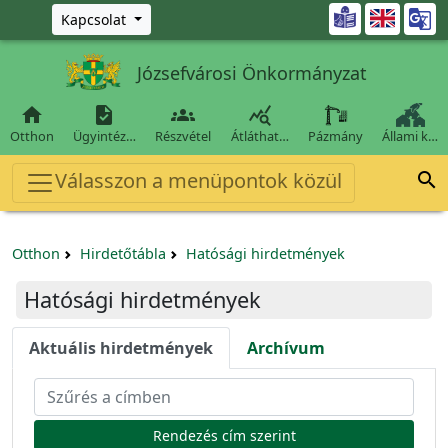
Ugrás a fő tartalomra

Kapcsolat
Józsefvárosi Önkormányzat




Otthon
Ügyintéz…
Részvétel
Átláthat…
Pázmány
Állami k…
Válasszon a menüpontok közül

Otthon
Hirdetőtábla
Hatósági hirdetmények
Hatósági hirdetmények
Aktuális hirdetmények
Archívum
Rendezés cím szerint