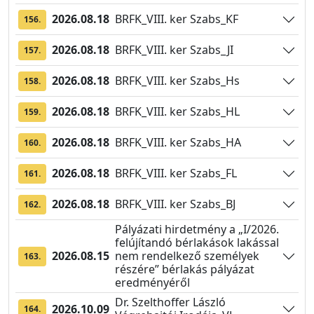
2026.08.18
BRFK_VIII. ker Szabs_KF
156.
2026.08.18
BRFK_VIII. ker Szabs_JI
157.
2026.08.18
BRFK_VIII. ker Szabs_Hs
158.
2026.08.18
BRFK_VIII. ker Szabs_HL
159.
2026.08.18
BRFK_VIII. ker Szabs_HA
160.
2026.08.18
BRFK_VIII. ker Szabs_FL
161.
2026.08.18
BRFK_VIII. ker Szabs_BJ
162.
Pályázati hirdetmény a „I/2026.
felújítandó bérlakások lakással
2026.08.15
nem rendelkező személyek
163.
részére” bérlakás pályázat
eredményéről
Dr. Szelthoffer László
2026.10.09
164.