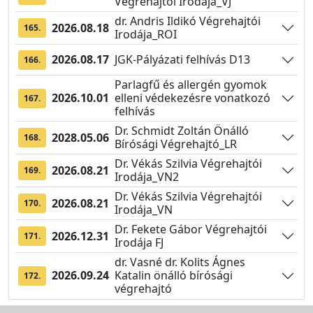
Végrehajtói Irodája_VJ
dr. Andris Ildikó Végrehajtói
2026.08.18
165.
Irodája_ROI
2026.08.17
JGK-Pályázati felhívás D13
166.
Parlagfű és allergén gyomok
2026.10.01
elleni védekezésre vonatkozó
167.
felhívás
Dr. Schmidt Zoltán Önálló
2028.05.06
168.
Bírósági Végrehajtó_LR
Dr. Vékás Szilvia Végrehajtói
2026.08.21
169.
Irodája_VN2
Dr. Vékás Szilvia Végrehajtói
2026.08.21
170.
Irodája_VN
Dr. Fekete Gábor Végrehajtói
2026.12.31
171.
Irodája FJ
dr. Vasné dr. Kolits Ágnes
2026.09.24
Katalin önálló bírósági
172.
végrehajtó