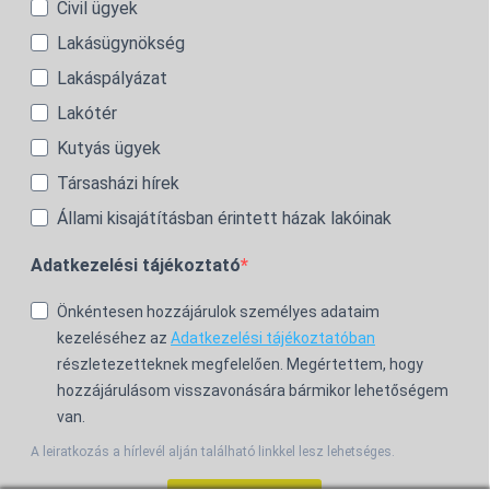
Civil ügyek
Lakásügynökség
Lakáspályázat
Lakótér
Kutyás ügyek
Társasházi hírek
Állami kisajátításban érintett házak lakóinak
Adatkezelési tájékoztató
Önkéntesen hozzájárulok személyes adataim
kezeléséhez az
Adatkezelési tájékoztatóban
részletezetteknek megfelelően. Megértettem, hogy
hozzájárulásom visszavonására bármikor lehetőségem
van.
A leiratkozás a hírlevél alján található linkkel lesz lehetséges.