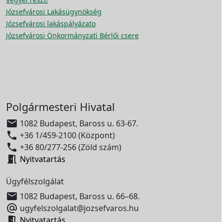
Józsefvárosi Lakásügynökség
Józsefvárosi lakáspályázato
Józsefvárosi Önkormányzati Bérlői csere
Polgármesteri Hivatal

1082 Budapest, Baross u. 63-67.

+36 1/459-2100 (Központ)

+36 80/277-256 (Zöld szám)

Nyitvatartás
Ügyfélszolgálat

1082 Budapest, Baross u. 66–68.

ugyfelszolgalat@jozsefvaros.hu

Nyitvatartás