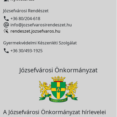
Józsefvárosi Rendészet

+36 80/204-618

info@jozsefvarosirendeszet.hu
rendeszet.jozsefvaros.hu
Gyermekvédelmi Készenléti Szolgálat

+36 30/493-1925
Józsefvárosi Önkormányzat
A Józsefvárosi Önkormányzat hírlevelei