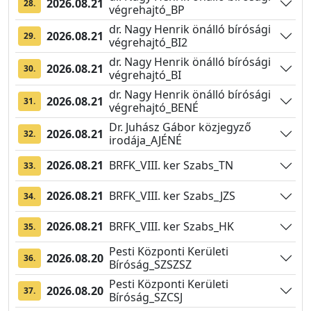
2026.08.21
28.
végrehajtó_BP
dr. Nagy Henrik önálló bírósági
2026.08.21
29.
végrehajtó_BI2
dr. Nagy Henrik önálló bírósági
2026.08.21
30.
végrehajtó_BI
dr. Nagy Henrik önálló bírósági
2026.08.21
31.
végrehajtó_BENÉ
Dr. Juhász Gábor közjegyző
2026.08.21
32.
irodája_AJÉNÉ
2026.08.21
BRFK_VIII. ker Szabs_TN
33.
2026.08.21
BRFK_VIII. ker Szabs_JZS
34.
2026.08.21
BRFK_VIII. ker Szabs_HK
35.
Pesti Központi Kerületi
2026.08.20
36.
Bíróság_SZSZSZ
Pesti Központi Kerületi
2026.08.20
37.
Bíróság_SZCSJ