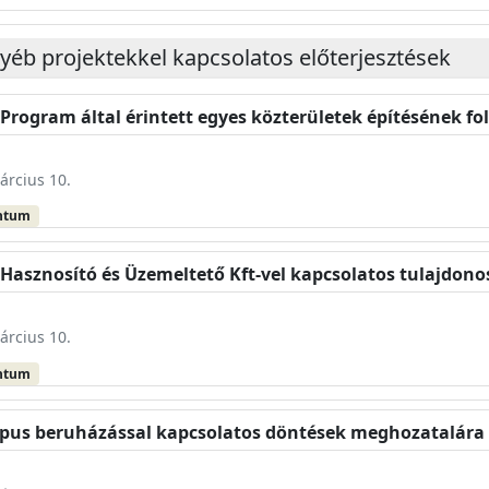
gyéb projektekkel kapcsolatos előterjesztések
 Program által érintett egyes közterületek építésének fo
árcius 10.
ntum
y Hasznosító és Üzemeltető Kft-vel kapcsolatos tulajdon
árcius 10.
ntum
mpus beruházással kapcsolatos döntések meghozatalára