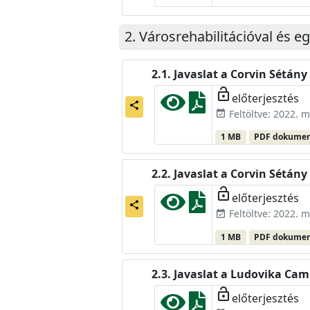
Városrehabilitációval és e
Javaslat a Corvin Sétány
lock_open
előterjesztés
share
Feltöltve: 2022. m
event_available
1 MB
PDF dokume
Javaslat a Corvin Sétán
lock_open
előterjesztés
share
Feltöltve: 2022. m
event_available
1 MB
PDF dokume
Javaslat a Ludovika Ca
lock_open
előterjesztés