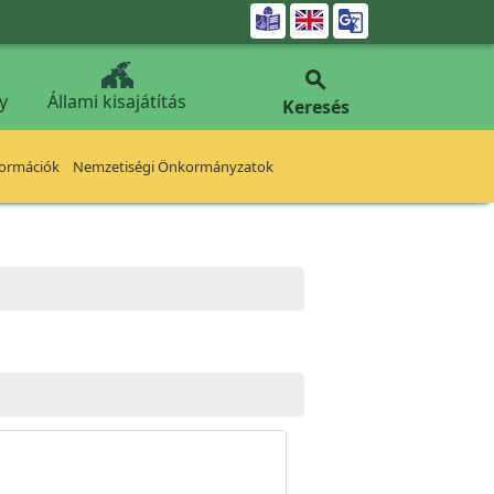


y
Állami kisajátítás
Keresés
formációk
Nemzetiségi Önkormányzatok