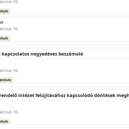
árcius 10.
ntum
et
árcius 10.
ntum
vel kapcsolatos negyedéves beszámoló
árcius 10.
mentum
i rendelő intézet felújításához kapcsolódó döntések meg
árcius 10.
ntum