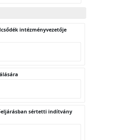
ölcsődék intézményvezetője
álására
ljárásban sértetti indítvány