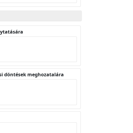
lytatására
osi döntések meghozatalára