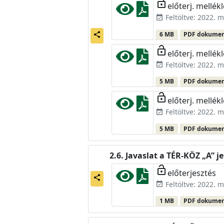
lock_open
előterj. mellékl
Feltöltve: 2022. m
event_available
6 MB
PDF dokume
share
lock_open
előterj. mellékl
Feltöltve: 2022. m
event_available
5 MB
PDF dokume
lock_open
előterj. mellékl
Feltöltve: 2022. m
event_available
5 MB
PDF dokume
Javaslat a TÉR-KÖZ „A” j
lock_open
előterjesztés
share
Feltöltve: 2022. m
event_available
1 MB
PDF dokume