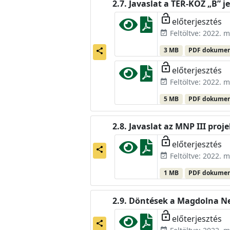
Javaslat a TÉR-KÖZ „B” j
lock_open
előterjesztés
Feltöltve: 2022. m
event_available
3 MB
PDF dokume
share
lock_open
előterjesztés
Feltöltve: 2022. m
event_available
5 MB
PDF dokume
Javaslat az MNP III proj
lock_open
előterjesztés
share
Feltöltve: 2022. m
event_available
1 MB
PDF dokume
Döntések a Magdolna Ne
lock_open
előterjesztés
share
event_available