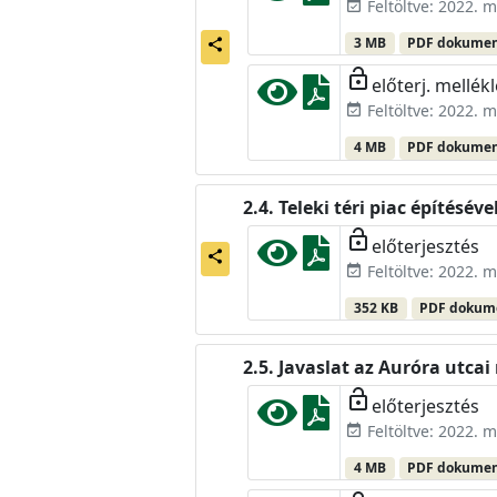
Feltöltve: 2022. m
event_available
3 MB
PDF dokume
share
lock_open
előterj. mellékl
Feltöltve: 2022. m
event_available
4 MB
PDF dokume
Teleki téri piac építésé
lock_open
előterjesztés
share
Feltöltve: 2022. m
event_available
352 KB
PDF doku
Javaslat az Auróra utca
lock_open
előterjesztés
Feltöltve: 2022. m
event_available
4 MB
PDF dokume