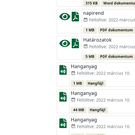
315 KB
Word dokument
napirend
Feltöltve: 2022 március
event_available
1 MB
PDF dokumentum
Határozatok
Feltöltve: 2022 március
event_available
5 MB
PDF dokumentum
Hanganyag
Feltöltve: 2022 március 10.
event_available
1 MB
Hangfájl
Hanganyag
Feltöltve: 2022 március 10.
event_available
44 MB
Hangfájl
Hanganyag
Feltöltve: 2022 március 10.
event_available