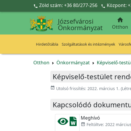
Ugrás a fő tartalomra
Zöld szám: +36 80/277-256
Központ: +



Józsefvárosi
Önkormányzat
Otthon
Hirdetőtábla
Szolgáltatások és intézmények
Városfe
Otthon
Önkormányzat
Képviselő-testü
Képviselő-testület rende
event_available
Utolsó frissítés:
2022. március 1.
(Létr
Kapcsolódó dokument
Meghívó
Feltöltve: 2022 március
event_available