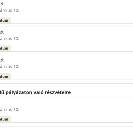
et
árcius 10.
ntum
et
árcius 10.
ntum
et
árcius 10.
ntum
elű pályázaton való részvételre
árcius 10.
ntum