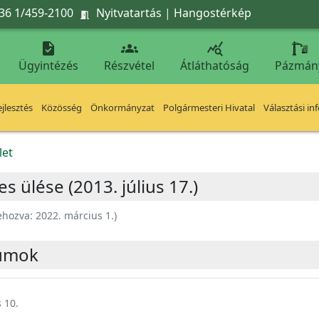
36 1/459-2100
Nyitvatartás
|
Hangostérkép




Ügyintézés
Részvétel
Átláthatóság
Pázmán
jlesztés
Közösség
Önkormányzat
Polgármesteri Hivatal
Választási in
let
s ülése (2013. július 17.)
ehozva:
2022. március 1.
)
umok
 10.