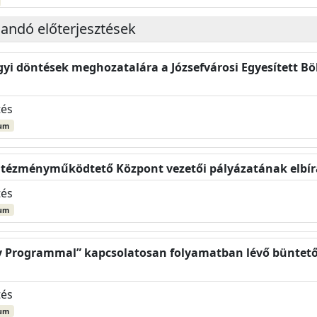
landó előterjesztések
gyi döntések meghozatalára a Józsefvárosi Egyesített B
tés
um
 Intézményműködtető Központ vezetői pályázatának elbír
tés
um
ny Programmal” kapcsolatosan folyamatban lévő büntetőe
tés
um