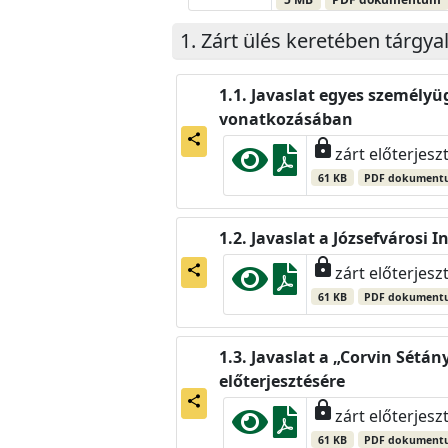
Zárt ülés keretében tárgya
Javaslat egyes személyü
vonatkozásában
share
lock
zárt előterjesz
61 KB
PDF dokument
Javaslat a Józsefvárosi
lock
share
zárt előterjesz
61 KB
PDF dokument
Javaslat a „Corvin Sétá
előterjesztésére
share
lock
zárt előterjesz
61 KB
PDF dokument