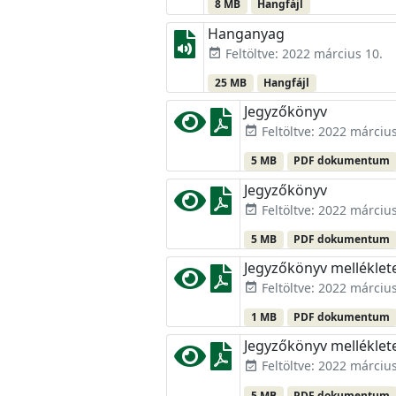
8 MB
Hangfájl
Hanganyag
Feltöltve: 2022 március 10.
event_available
25 MB
Hangfájl
Jegyzőkönyv
Feltöltve: 2022 március
event_available
5 MB
PDF dokumentum
Jegyzőkönyv
Feltöltve: 2022 március
event_available
5 MB
PDF dokumentum
Jegyzőkönyv melléklet
Feltöltve: 2022 március
event_available
1 MB
PDF dokumentum
Jegyzőkönyv melléklet
Feltöltve: 2022 március
event_available
5 MB
PDF dokumentum