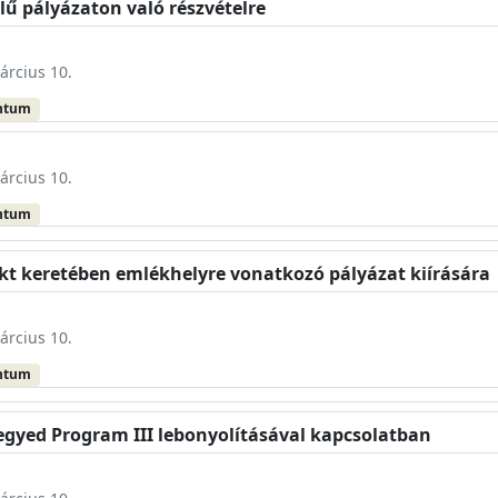
elű pályázaton való részvételre
árcius 10.
ntum
árcius 10.
ntum
ekt keretében emlékhelyre vonatkozó pályázat kiírására
árcius 10.
ntum
gyed Program III lebonyolításával kapcsolatban