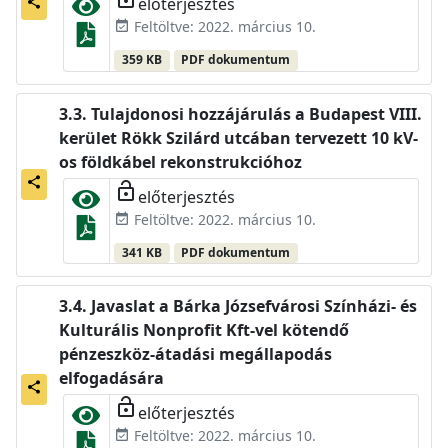
előterjesztés
share
Feltöltve: 2022. március 10.
event_available
359 KB
PDF dokumentum
Tulajdonosi hozzájárulás a Budapest VIII.
kerület Rökk Szilárd utcában tervezett 10 kV-
os földkábel rekonstrukcióhoz
share
lock_open
előterjesztés
Feltöltve: 2022. március 10.
event_available
341 KB
PDF dokumentum
Javaslat a Bárka Józsefvárosi Színházi- és
Kulturális Nonprofit Kft-vel kötendő
pénzeszköz-átadási megállapodás
elfogadására
share
lock_open
előterjesztés
Feltöltve: 2022. március 10.
event_available