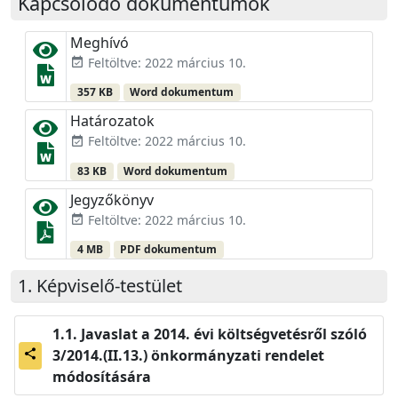
Kapcsolódó dokumentumok
Meghívó
Feltöltve: 2022 március 10.
event_available
357 KB
Word dokumentum
Határozatok
Feltöltve: 2022 március 10.
event_available
83 KB
Word dokumentum
Jegyzőkönyv
Feltöltve: 2022 március 10.
event_available
4 MB
PDF dokumentum
Képviselő-testület
Javaslat a 2014. évi költségvetésről szóló
3/2014.(II.13.) önkormányzati rendelet
share
módosítására