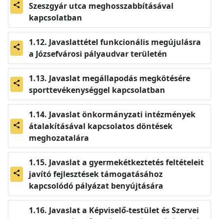
Szeszgyár utca meghosszabbításával
share
kapcsolatban
Javaslattétel funkcionális megújulásra
share
a Józsefvárosi pályaudvar területén
Javaslat megállapodás megkötésére
share
sporttevékenységgel kapcsolatban
Javaslat önkormányzati intézmények
átalakításával kapcsolatos döntések
share
meghozatalára
Javaslat a gyermekétkeztetés feltételeit
javító fejlesztések támogatásához
share
kapcsolódó pályázat benyújtására
Javaslat a Képviselő-testület és Szervei