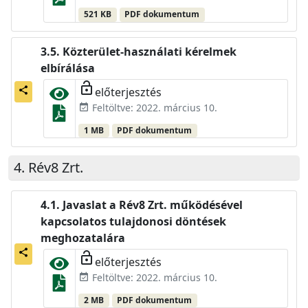
521 KB
PDF dokumentum
Közterület-használati kérelmek
elbírálása
lock_open
előterjesztés
share
Feltöltve: 2022. március 10.
event_available
1 MB
PDF dokumentum
Rév8 Zrt.
Javaslat a Rév8 Zrt. működésével
kapcsolatos tulajdonosi döntések
meghozatalára
share
lock_open
előterjesztés
Feltöltve: 2022. március 10.
event_available
2 MB
PDF dokumentum