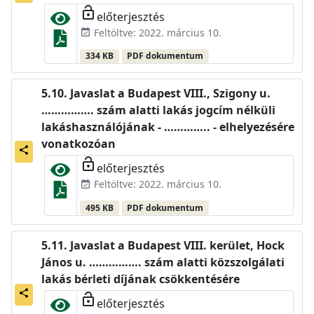
lock_open
előterjesztés
Feltöltve: 2022. március 10.
event_available
334 KB
PDF dokumentum
Javaslat a Budapest VIII., Szigony u.
……………. szám alatti lakás jogcím nélküli
lakáshasználójának - ………….. - elhelyezésére
vonatkozóan
share
lock_open
előterjesztés
Feltöltve: 2022. március 10.
event_available
495 KB
PDF dokumentum
Javaslat a Budapest VIII. kerület, Hock
János u. ……………. szám alatti közszolgálati
lakás bérleti díjának csökkentésére
share
lock_open
előterjesztés