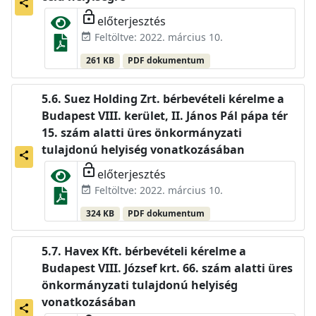
share
lock_open
előterjesztés
Feltöltve: 2022. március 10.
event_available
261 KB
PDF dokumentum
Suez Holding Zrt. bérbevételi kérelme a
Budapest VIII. kerület, II. János Pál pápa tér
15. szám alatti üres önkormányzati
tulajdonú helyiség vonatkozásában
share
lock_open
előterjesztés
Feltöltve: 2022. március 10.
event_available
324 KB
PDF dokumentum
Havex Kft. bérbevételi kérelme a
Budapest VIII. József krt. 66. szám alatti üres
önkormányzati tulajdonú helyiség
vonatkozásában
share