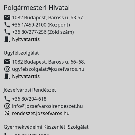
Polgármesteri Hivatal

1082 Budapest, Baross u. 63-67.

+36 1/459-2100 (Központ)

+36 80/277-256 (Zöld szám)

Nyitvatartás
Ügyfélszolgálat

1082 Budapest, Baross u. 66–68.

ugyfelszolgalat@jozsefvaros.hu

Nyitvatartás
Józsefvárosi Rendészet

+36 80/204-618

info@jozsefvarosirendeszet.hu
rendeszet.jozsefvaros.hu
Gyermekvédelmi Készenléti Szolgálat