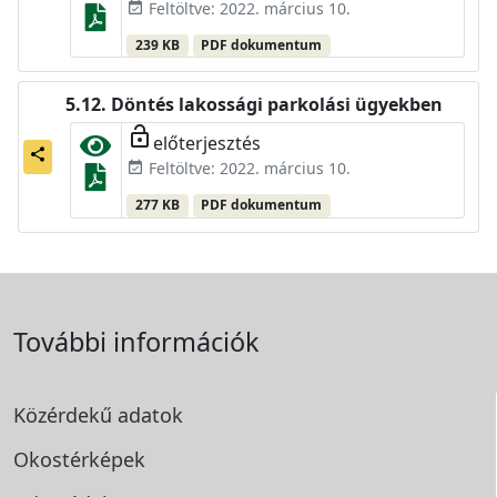
Feltöltve: 2022. március 10.
event_available
239 KB
PDF dokumentum
Döntés lakossági parkolási ügyekben
lock_open
előterjesztés
share
Feltöltve: 2022. március 10.
event_available
277 KB
PDF dokumentum
További információk
Közérdekű adatok
Okostérképek