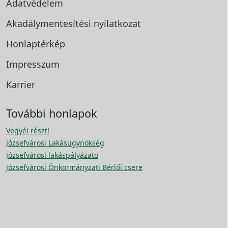
Adatvédelem
Akadálymentesítési
nyilatkozat
Honlaptérkép
Impresszum
Karrier
További honlapok
Vegyél részt!
Józsefvárosi Lakásügynökség
Józsefvárosi lakáspályázato
Józsefvárosi Önkormányzati Bérlői csere