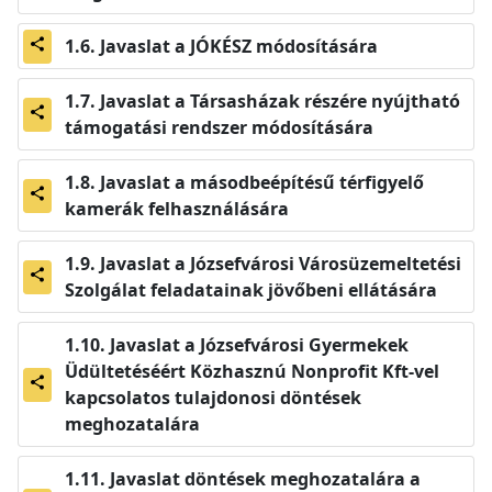
Javaslat a JÓKÉSZ módosítására
share
Javaslat a Társasházak részére nyújtható
share
támogatási rendszer módosítására
Javaslat a másodbeépítésű térfigyelő
share
kamerák felhasználására
Javaslat a Józsefvárosi Városüzemeltetési
share
Szolgálat feladatainak jövőbeni ellátására
Javaslat a Józsefvárosi Gyermekek
Üdültetéséért Közhasznú Nonprofit Kft-vel
share
kapcsolatos tulajdonosi döntések
meghozatalára
Javaslat döntések meghozatalára a