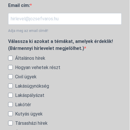
Email cím:
Adja meg az email címét!
Válassza ki azokat a témákat, amelyek érdeklik!
(Bármennyi hírlevelet megjelölhet.)
Általános hírek
Hogyan vehetek részt
Civil ügyek
Lakásügynökség
Lakáspályázat
Lakótér
Kutyás ügyek
Társasházi hírek