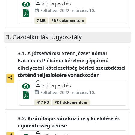
lock_open
előterjesztés
Feltöltve: 2022. március 10.
event_available
7 MB
PDF dokumentum
Gazdálkodási Ügyosztály
A Józsefvárosi Szent József Római
Katolikus Plébánia kérelme gépjármű-
elhelyezési kötelezettség bérleti szerződéssel
történő teljesítésére vonatkozóan
share
lock_open
előterjesztés
Feltöltve: 2022. március 10.
event_available
417 KB
PDF dokumentum
Kizárólagos várakozóhely kijelölése és
díjmentesség kérése
lock_open