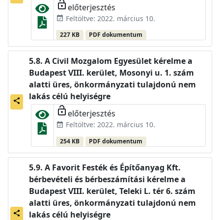
lock_open
előterjesztés
Feltöltve: 2022. március 10.
event_available
227 KB
PDF dokumentum
A Civil Mozgalom Egyesület kérelme a
Budapest VIII. kerület, Mosonyi u. 1. szám
alatti üres, önkormányzati tulajdonú nem
lakás célú helyiségre
share
lock_open
előterjesztés
Feltöltve: 2022. március 10.
event_available
254 KB
PDF dokumentum
A Favorit Festék és Építőanyag Kft.
bérbevételi és bérbeszámítási kérelme a
Budapest VIII. kerület, Teleki L. tér 6. szám
alatti üres, önkormányzati tulajdonú nem
share
lakás célú helyiségre