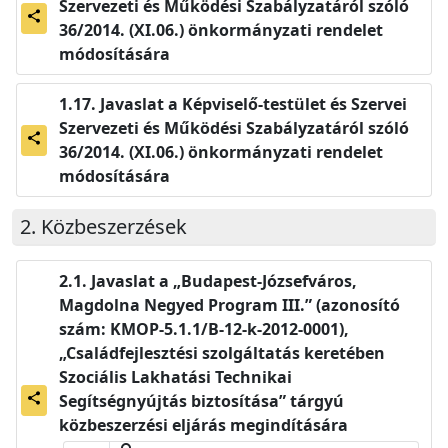
Szervezeti és Működési Szabályzatáról szóló
share
36/2014. (XI.06.) önkormányzati rendelet
módosítására
Javaslat a Képviselő-testület és Szervei
Szervezeti és Működési Szabályzatáról szóló
share
36/2014. (XI.06.) önkormányzati rendelet
módosítására
Közbeszerzések
Javaslat a „Budapest-Józsefváros,
Magdolna Negyed Program III.” (azonosító
szám: KMOP-5.1.1/B-12-k-2012-0001),
„Családfejlesztési szolgáltatás keretében
Szociális Lakhatási Technikai
share
Segítségnyújtás biztosítása” tárgyú
közbeszerzési eljárás megindítására