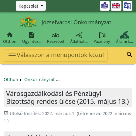
Ugrás a fő tartalomra

Kapcsolat
Józsefvárosi Önkormányzat




Otthon
Ügyintéz…
Részvétel
Átláthat…
Pázmány
Állami k…
Válasszon a menüpontok közül

Otthon
Önkormányzat
Városgazdálkodási és Pénzügyi Bizo
Városgazdálkodási és Pénzügyi
Bizottság rendes ülése (2015. május 13.)
event_available
Utolsó frissítés:
2022. március 1.
(Létrehozva:
2022. március
1.
)