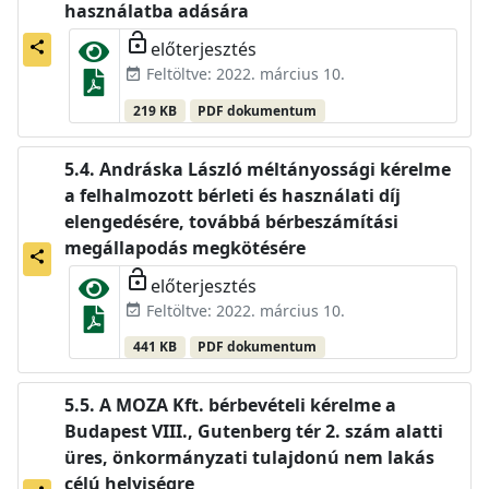
használatba adására
lock_open
előterjesztés
share
Feltöltve: 2022. március 10.
event_available
219 KB
PDF dokumentum
Andráska László méltányossági kérelme
a felhalmozott bérleti és használati díj
elengedésére, továbbá bérbeszámítási
megállapodás megkötésére
share
lock_open
előterjesztés
Feltöltve: 2022. március 10.
event_available
441 KB
PDF dokumentum
A MOZA Kft. bérbevételi kérelme a
Budapest VIII., Gutenberg tér 2. szám alatti
üres, önkormányzati tulajdonú nem lakás
célú helyiségre