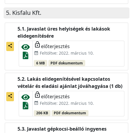
Kisfalu Kft.
Javaslat üres helyiségek és lakások
elidegenítésére
lock_open
előterjesztés
share
Feltöltve: 2022. március 10.
event_available
6 MB
PDF dokumentum
Lakás elidegenítésével kapcsolatos
vételár és eladási ajánlat jóváhagyása (1 db)
lock_open
előterjesztés
share
Feltöltve: 2022. március 10.
event_available
206 KB
PDF dokumentum
Javaslat gépkocsi-beálló ingyenes