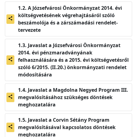
A Józsefvárosi Önkormányzat 2014. évi
költségvetésének végrehajtásáról szóló
share
beszámolója és a zárszámadási rendelet-
tervezete
Javaslat a Józsefvárosi Önkormányzat
2014. évi pénzmaradványának
felhasználására és a 2015. évi költségvetésről
share
szóló 6/2015. (II.20.) önkormányzati rendelet
módosítására
Javaslat a Magdolna Negyed Program III.
megvalósításához szükséges döntések
share
meghozatalára
Javaslat a Corvin Sétány Program
megvalósításával kapcsolatos döntések
share
meghozatalára