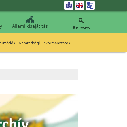


y
Állami kisajátítás
Keresés
formációk
Nemzetiségi Önkormányzatok