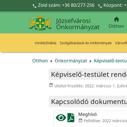
Ugrás a fő tartalomra
Zöld szám: +36 80/277-256
Központ: +



Józsefvárosi
Önkormányzat
Otthon
Hirdetőtábla
Szolgáltatások és intézmények
Városfe
Otthon
Önkormányzat
Képviselő-testü
Képviselő-testület rend
event_available
Utolsó frissítés:
2022. március 1.
(Létr
Kapcsolódó dokument
Meghívó
Feltöltve: 2022 március
event_available