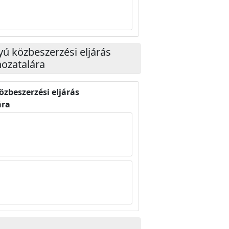
gyú közbeszerzési eljárás
ozatalára
özbeszerzési eljárás
ára