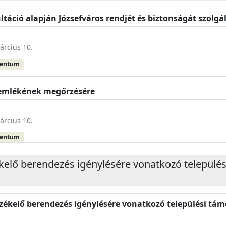
ultáció alapján Józsefváros rendjét és biztonságát szol
árcius 10.
mentum
 emlékének megőrzésére
árcius 10.
mentum
kelő berendezés igénylésére vonatkozó települé
zékelő berendezés igénylésére vonatkozó települési tám