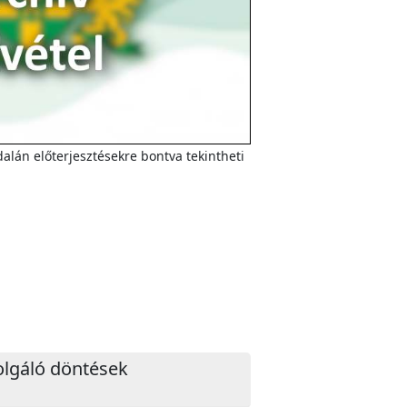
alán előterjesztésekre bontva tekintheti
zolgáló döntések