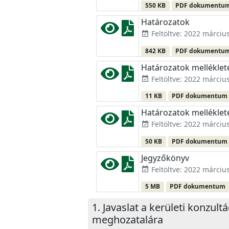
550 KB
PDF dokumentu
Határozatok
Feltöltve: 2022 március
event_available
842 KB
PDF dokumentu
Határozatok melléklet
Feltöltve: 2022 március
event_available
11 KB
PDF dokumentum
Határozatok melléklet
Feltöltve: 2022 március
event_available
50 KB
PDF dokumentum
Jegyzőkönyv
Feltöltve: 2022 március
event_available
5 MB
PDF dokumentum
Javaslat a kerületi konzult
meghozatalára