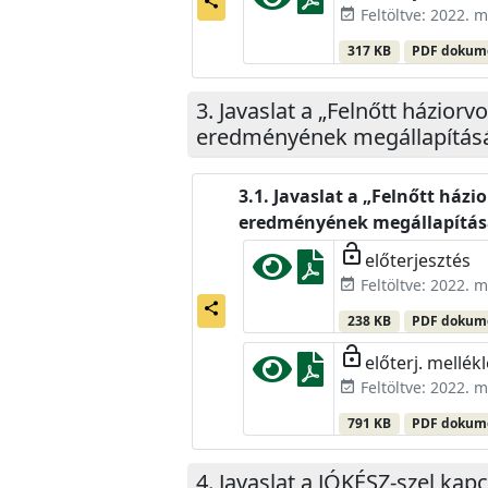
share
Feltöltve: 2022. m
event_available
317 KB
PDF doku
Javaslat a „Felnőtt háziorv
eredményének megállapításár
Javaslat a „Felnőtt házio
eredményének megállapításá
lock_open
előterjesztés
Feltöltve: 2022. m
event_available
share
238 KB
PDF doku
lock_open
előterj. mellékl
Feltöltve: 2022. m
event_available
791 KB
PDF doku
Javaslat a JÓKÉSZ-szel ka