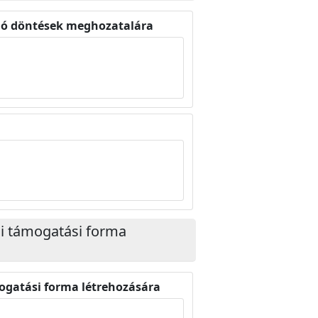
gáló döntések meghozatalára
si támogatási forma
ogatási forma létrehozására