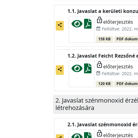
Javaslat a kerületi konz
lock_open
előterjesztés
share
Feltöltve: 2022. m
event_available
158 KB
PDF doku
Javaslat Feicht Rezsőné
lock_open
előterjesztés
share
Feltöltve: 2022. m
event_available
120 KB
PDF doku
Javaslat szénmonoxid érzé
létrehozására
Javaslat szénmonoxid ér
lock_open
előterjesztés