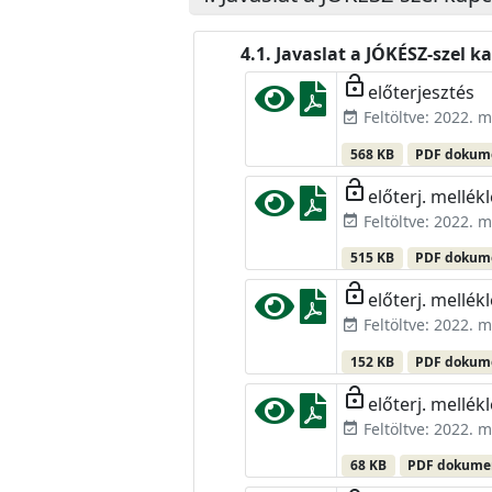
Javaslat a JÓKÉSZ-szel 
lock_open
előterjesztés
Feltöltve: 2022. m
event_available
568 KB
PDF doku
lock_open
előterj. mellékl
Feltöltve: 2022. m
event_available
515 KB
PDF doku
lock_open
előterj. mellékl
Feltöltve: 2022. m
event_available
152 KB
PDF doku
lock_open
előterj. mellékl
Feltöltve: 2022. m
event_available
68 KB
PDF dokum