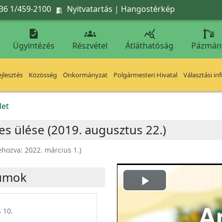
36 1/459-2100
Nyitvatartás
|
Hangostérkép




Ügyintézés
Részvétel
Átláthatóság
Pázmán
jlesztés
Közösség
Önkormányzat
Polgármesteri Hivatal
Választási in
let
es ülése (2019. augusztus 22.)
ehozva:
2022. március 1.
)
umok
Play
Video
 10.