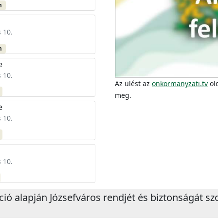
m
 10.
m
e
 10.
Az ülést az
onkormanyzati.tv
old
meg.
e
 10.
 10.
áció alapján Józsefváros rendjét és biztonságát s