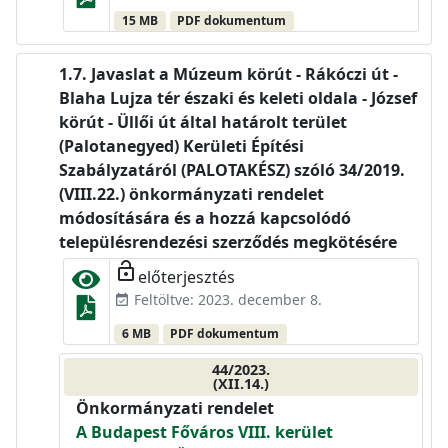
15 MB
PDF dokumentum
Javaslat a Múzeum körút - Rákóczi út -
Blaha Lujza tér északi és keleti oldala - József
körút - Üllői út által határolt terület
(Palotanegyed) Kerületi Építési
Szabályzatáról (PALOTAKÉSZ) szóló 34/2019.
(VIII.22.) önkormányzati rendelet
módosítására és a hozzá kapcsolódó
településrendezési szerződés megkötésére
lock_open
előterjesztés
Feltöltve: 2023. december 8.
event_available
6 MB
PDF dokumentum
44/2023.
(XII.14.)
Önkormányzati rendelet
A Budapest Főváros VIII. kerület