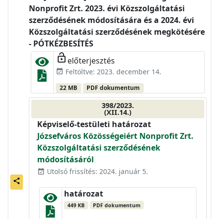
Nonprofit Zrt. 2023. évi Közszolgáltatási
szerződésének módosítására és a 2024. évi
Közszolgáltatási szerződésének megkötésére
- PÓTKÉZBESÍTÉS
lock_open
előterjesztés
Feltöltve: 2023. december 14.
event_available
22 MB
PDF dokumentum
398/2023.
(XII.14.)
Képviselő-testületi határozat
Józsefváros Közösségeiért Nonprofit Zrt.
Közszolgáltatási szerződésének
módosításáról
Utolsó frissítés: 2024. január 5.
event_available
share
határozat
449 KB
PDF dokumentum