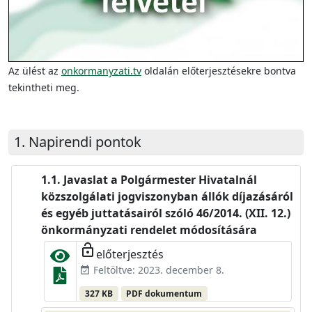
Az ülést az
onkormanyzati.tv
oldalán előterjesztésekre bontva
tekintheti meg.
Napirendi pontok
Javaslat a Polgármester Hivatalnál
közszolgálati jogviszonyban állók díjazásáról
és egyéb juttatásairól szóló 46/2014. (XII. 12.)
önkormányzati rendelet módosítására
lock_open
előterjesztés
Feltöltve: 2023. december 8.
event_available
327 KB
PDF dokumentum