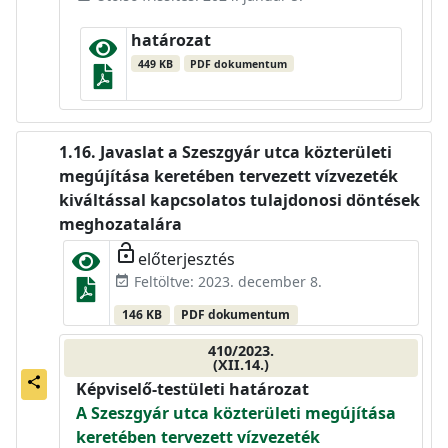
határozat
449 KB
PDF dokumentum
Javaslat a Szeszgyár utca közterületi
megújítása keretében tervezett vízvezeték
kiváltással kapcsolatos tulajdonosi döntések
meghozatalára
lock_open
előterjesztés
Feltöltve: 2023. december 8.
event_available
146 KB
PDF dokumentum
410/2023.
(XII.14.)
share
Képviselő-testületi határozat
A Szeszgyár utca közterületi megújítása
keretében tervezett vízvezeték