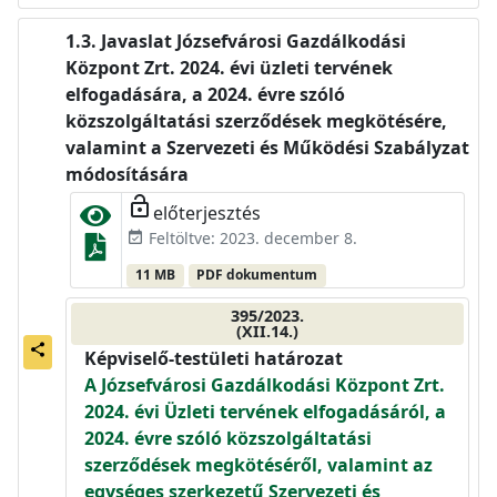
Javaslat Józsefvárosi Gazdálkodási
Központ Zrt. 2024. évi üzleti tervének
elfogadására, a 2024. évre szóló
közszolgáltatási szerződések megkötésére,
valamint a Szervezeti és Működési Szabályzat
módosítására
lock_open
előterjesztés
Feltöltve: 2023. december 8.
event_available
11 MB
PDF dokumentum
395/2023.
(XII.14.)
share
Képviselő-testületi határozat
A Józsefvárosi Gazdálkodási Központ Zrt.
2024. évi Üzleti tervének elfogadásáról, a
2024. évre szóló közszolgáltatási
szerződések megkötéséről, valamint az
egységes szerkezetű Szervezeti és