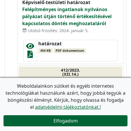
Képviselő-testületi határozat
Felépítményes ingatlanok nyilvános
pályázat útján történő értékesítésével
kapcsolatos döntés meghozataláról
Utolsó frissítés: 2024. január 5.
event_available
határozat
454 KB
PDF dokumentum
412/2023.
(XII.14.)
Képviselő-testületi határozat
Weboldalainkon sütiket és egyéb internetes
Felépítményes ingatlanok nyilvános
technológiákat használunk azért, hogy jobbá tegyük a
pályázat útján történő értékesítésével
böngészési élményt. Kérjük, hogy olvassa és fogadja
kapcsolatos döntés meghozataláról
el
adatvédelmi tájékoztatónkat.!
Utolsó frissítés: 2024. január 5.
event_available
share
Elfogadom

határozat
455 KB
PDF dokumentum