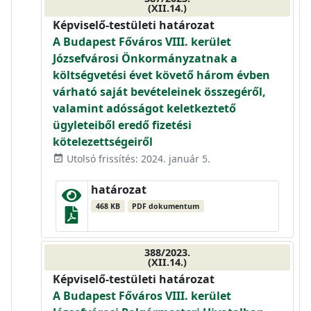
(XII.14.)
Képviselő-testületi határozat
A Budapest Főváros VIII. kerület
Józsefvárosi Önkormányzatnak a
költségvetési évet követő három évben
várható saját bevételeinek összegéről,
valamint adósságot keletkeztető
ügyleteiből eredő fizetési
kötelezettségeiről
Utolsó frissítés: 2024. január 5.
event_available
határozat
468 KB
PDF dokumentum
388/2023.
(XII.14.)
Képviselő-testületi határozat
A Budapest Főváros VIII. kerület