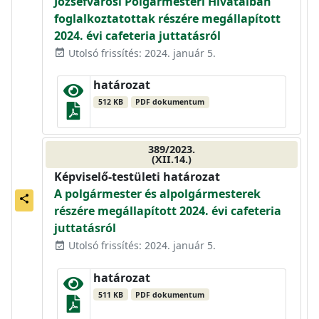
Józsefvárosi Polgármesteri Hivatalban
foglalkoztatottak részére megállapított
2024. évi cafeteria juttatásról
Utolsó frissítés: 2024. január 5.
event_available
határozat
512 KB
PDF dokumentum
389/2023.
(XII.14.)
Képviselő-testületi határozat
A polgármester és alpolgármesterek
share
részére megállapított 2024. évi cafeteria
juttatásról
Utolsó frissítés: 2024. január 5.
event_available
határozat
511 KB
PDF dokumentum