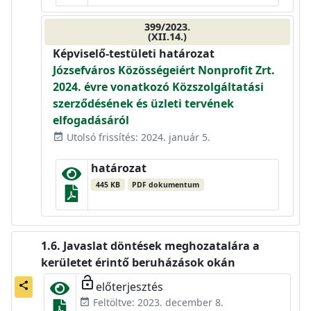
399/2023.
(XII.14.)
Képviselő-testületi határozat
Józsefváros Közösségeiért Nonprofit Zrt.
2024. évre vonatkozó Közszolgáltatási
szerződésének és üzleti tervének
elfogadásáról
Utolsó frissítés: 2024. január 5.
event_available
határozat
445 KB
PDF dokumentum
Javaslat döntések meghozatalára a
kerületet érintő beruházások okán
lock_open
előterjesztés
share
Feltöltve: 2023. december 8.
event_available