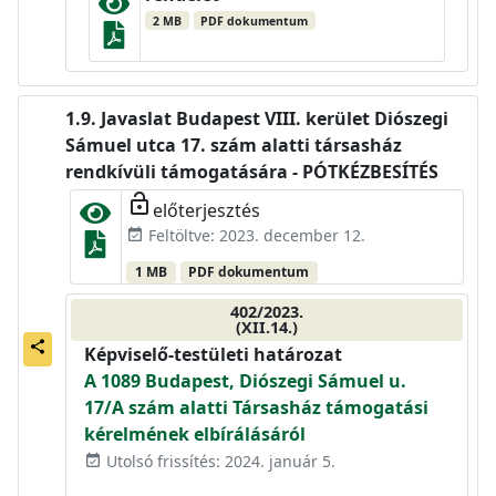
2 MB
PDF dokumentum
Javaslat Budapest VIII. kerület Diószegi
Sámuel utca 17. szám alatti társasház
rendkívüli támogatására - PÓTKÉZBESÍTÉS
lock_open
előterjesztés
Feltöltve: 2023. december 12.
event_available
1 MB
PDF dokumentum
402/2023.
(XII.14.)
share
Képviselő-testületi határozat
A 1089 Budapest, Diószegi Sámuel u.
17/A szám alatti Társasház támogatási
kérelmének elbírálásáról
Utolsó frissítés: 2024. január 5.
event_available