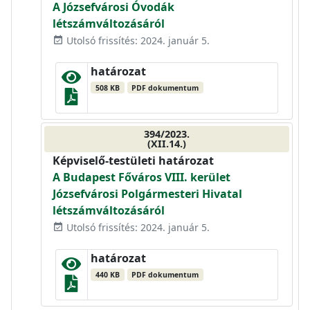
A Józsefvárosi Óvodák
létszámváltozásáról
Utolsó frissítés: 2024. január 5.
event_available
határozat
508 KB
PDF dokumentum
394/2023.
(XII.14.)
Képviselő-testületi határozat
A Budapest Főváros VIII. kerület
Józsefvárosi Polgármesteri Hivatal
létszámváltozásáról
Utolsó frissítés: 2024. január 5.
event_available
határozat
440 KB
PDF dokumentum