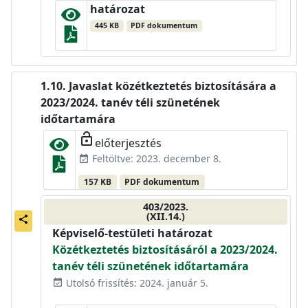
határozat
445 KB
PDF dokumentum
Javaslat közétkeztetés biztosítására a
2023/2024. tanév téli szünetének
időtartamára
lock_open
előterjesztés
Feltöltve: 2023. december 8.
event_available
157 KB
PDF dokumentum
403/2023.
(XII.14.)
share
Képviselő-testületi határozat
Közétkeztetés biztosításáról a 2023/2024.
tanév téli szünetének időtartamára
Utolsó frissítés: 2024. január 5.
event_available