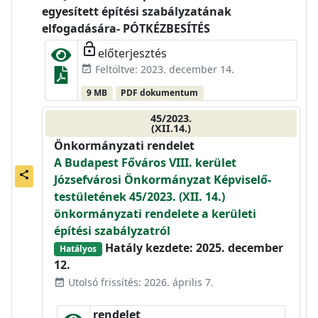
egyesített építési szabályzatának
elfogadására- PÓTKÉZBESÍTÉS
lock_open
előterjesztés
Feltöltve: 2023. december 14.
event_available
9 MB
PDF dokumentum
45/2023.
(XII.14.)
Önkormányzati rendelet
A Budapest Főváros VIII. kerület
share
Józsefvárosi Önkormányzat Képviselő-
testületének 45/2023. (XII. 14.)
önkormányzati rendelete a kerületi
építési szabályzatról
Hatály kezdete: 2025. december
Hatályos
12.
Utolsó frissítés: 2026. április 7.
event_available
rendelet