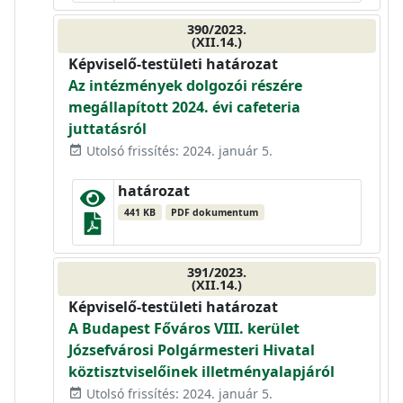
390/2023.
(XII.14.)
Képviselő-testületi határozat
Az intézmények dolgozói részére
megállapított 2024. évi cafeteria
juttatásról
Utolsó frissítés: 2024. január 5.
event_available
határozat
441 KB
PDF dokumentum
391/2023.
(XII.14.)
Képviselő-testületi határozat
A Budapest Főváros VIII. kerület
Józsefvárosi Polgármesteri Hivatal
köztisztviselőinek illetményalapjáról
Utolsó frissítés: 2024. január 5.
event_available