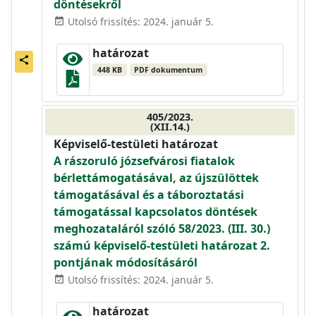
döntésekről
Utolsó frissítés: 2024. január 5.
event_available
határozat
share
448 KB
PDF dokumentum
405/2023.
(XII.14.)
Képviselő-testületi határozat
A rászoruló józsefvárosi fiatalok
bérlettámogatásával, az újszülöttek
támogatásával és a táboroztatási
támogatással kapcsolatos döntések
meghozataláról szóló 58/2023. (III. 30.)
számú képviselő-testületi határozat 2.
pontjának módosításáról
Utolsó frissítés: 2024. január 5.
event_available
határozat