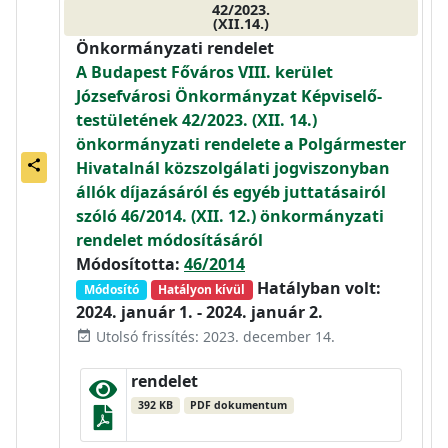
42/2023.
(XII.14.)
Önkormányzati rendelet
A Budapest Főváros VIII. kerület
Józsefvárosi Önkormányzat Képviselő-
testületének 42/2023. (XII. 14.)
önkormányzati rendelete a Polgármester
Hivatalnál közszolgálati jogviszonyban
share
állók díjazásáról és egyéb juttatásairól
szóló 46/2014. (XII. 12.) önkormányzati
rendelet módosításáról
Módosította:
46/2014
Hatályban volt:
Módosító
Hatályon kívül
2024. január 1. - 2024. január 2.
Utolsó frissítés: 2023. december 14.
event_available
rendelet
392 KB
PDF dokumentum