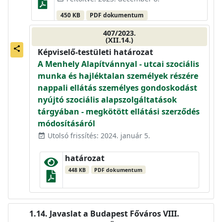
450 KB
PDF dokumentum
407/2023.
(XII.14.)
share
Képviselő-testületi határozat
A Menhely Alapítvánnyal - utcai szociális
munka és hajléktalan személyek részére
nappali ellátás személyes gondoskodást
nyújtó szociális alapszolgáltatások
tárgyában - megkötött ellátási szerződés
módosításáról
Utolsó frissítés: 2024. január 5.
event_available
határozat
448 KB
PDF dokumentum
Javaslat a Budapest Főváros VIII.