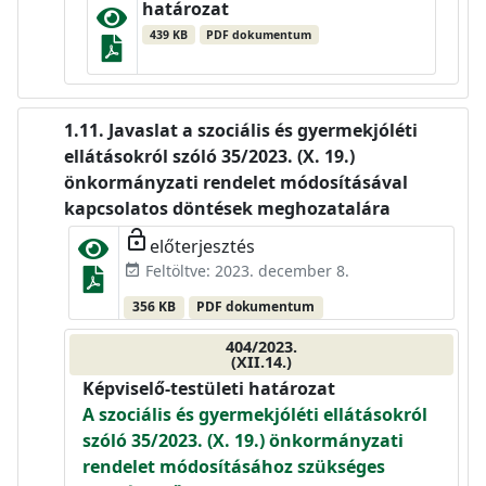
határozat
439 KB
PDF dokumentum
Javaslat a szociális és gyermekjóléti
ellátásokról szóló 35/2023. (X. 19.)
önkormányzati rendelet módosításával
kapcsolatos döntések meghozatalára
lock_open
előterjesztés
Feltöltve: 2023. december 8.
event_available
356 KB
PDF dokumentum
404/2023.
(XII.14.)
Képviselő-testületi határozat
A szociális és gyermekjóléti ellátásokról
szóló 35/2023. (X. 19.) önkormányzati
rendelet módosításához szükséges