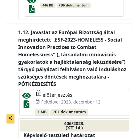
446 KB
PDF dokumentum
Javaslat az Európai Bizottság által
meghirdetett „ESF-2023-HOMELESS - Social
Innovation Practices to Combat
Homelessness" („Társadalmi innovációs
gyakorlatok a hajléktalanság leküzdésére”)
tárgyú pályázati felhíváson való induláshoz
szükséges döntések meghozatalára -
PÓTKÉZBESÍTÉS
lock_open
előterjesztés
Feltöltve: 2023. december 12.
event_available
1 MB
PDF dokumentum
share
406/2023.
(XII.14.)
Képviselő-testületi határozat