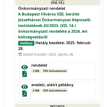
(XII.14.)
Önkormányzati rendelet
A Budapest Főváros VIII. kerület
Józsefvárosi Önkormányzat Képviselő-
testületének 43/2023. (XII. 14.)
önkormányzati rendelete a 2024. évi
költségvetésről
Hatály kezdete: 2025. február
Hatályos
28.
Utolsó frissítés: 2025. április 28.
event_available
rendelet
2 MB
PDF dokumentum
eredeti, aláírt példány
5 MB
PDF dokumentum
387/2023.