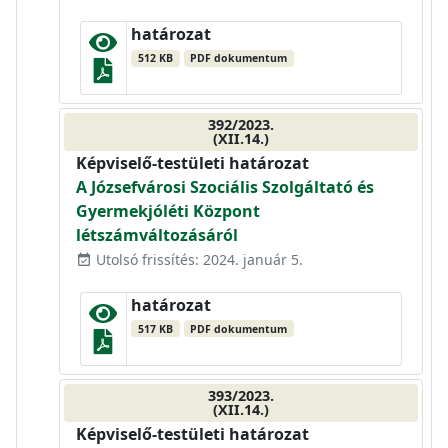
határozat
512 KB
PDF dokumentum
392/2023.
(XII.14.)
Képviselő-testületi határozat
A Józsefvárosi Szociális Szolgáltató és
Gyermekjóléti Központ
létszámváltozásáról
Utolsó frissítés: 2024. január 5.
event_available
határozat
517 KB
PDF dokumentum
393/2023.
(XII.14.)
Képviselő-testületi határozat