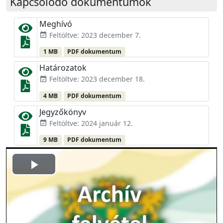
Kapcsolódó dokumentumok
Meghívó
Feltöltve: 2023 december 7.
event_available
1 MB
PDF dokumentum
Határozatok
Feltöltve: 2023 december 18.
event_available
4 MB
PDF dokumentum
Jegyzőkönyv
Feltöltve: 2024 január 12.
event_available
9 MB
PDF dokumentum
Play
Video