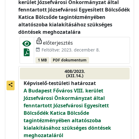
kerület Józsefvárosi Önkormányzat által
fenntartott Józsefvárosi Egyesített Bölcsődék
Katica Bölcsőde tagintézményében
altatószoba kialakításához szükséges
döntések meghozatalára
lock_open
előterjesztés
Feltöltve: 2023. december 8.
event_available
1 MB
PDF dokumentum
408/2023.
(XII.14.)
Képviselő-testületi határozat
share
A Budapest Főváros VIII. kerület
Józsefvárosi Önkormányzat által
fenntartott Józsefvárosi Egyesített
Bölcsődék Katica Bölcsőde
tagintézményében altatószoba
kialakításához szükséges döntések
meghozataláról