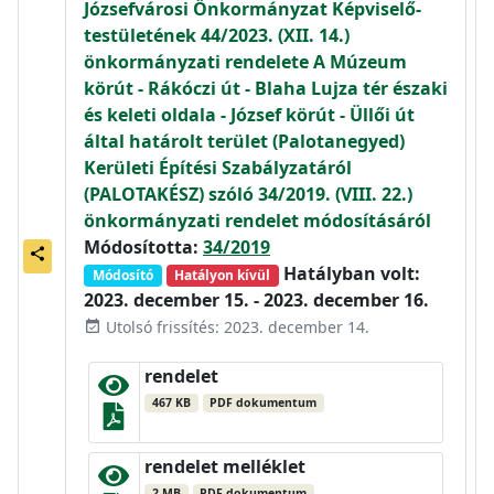
Józsefvárosi Önkormányzat Képviselő-
testületének 44/2023. (XII. 14.)
önkormányzati rendelete A Múzeum
körút - Rákóczi út - Blaha Lujza tér északi
és keleti oldala - József körút - Üllői út
által határolt terület (Palotanegyed)
Kerületi Építési Szabályzatáról
(PALOTAKÉSZ) szóló 34/2019. (VIII. 22.)
önkormányzati rendelet módosításáról
Módosította:
34/2019
share
Hatályban volt:
Módosító
Hatályon kívül
2023. december 15. - 2023. december 16.
Utolsó frissítés: 2023. december 14.
event_available
rendelet
467 KB
PDF dokumentum
rendelet melléklet
2 MB
PDF dokumentum