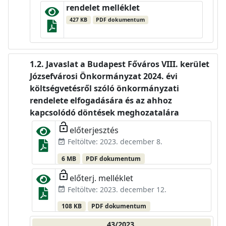
rendelet melléklet
427 KB
PDF dokumentum
Javaslat a Budapest Főváros VIII. kerület
Józsefvárosi Önkormányzat 2024. évi
költségvetésről szóló önkormányzati
rendelete elfogadására és az ahhoz
kapcsolódó döntések meghozatalára
lock_open
előterjesztés
Feltöltve: 2023. december 8.
event_available
6 MB
PDF dokumentum
lock_open
előterj. melléklet
Feltöltve: 2023. december 12.
event_available
108 KB
PDF dokumentum
43/2023.