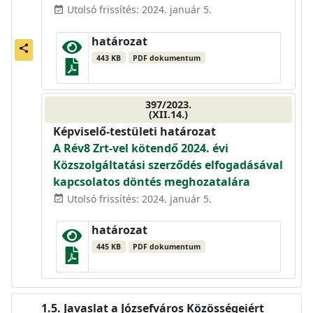
Utolsó frissítés: 2024. január 5.
event_available
határozat
share
443 KB
PDF dokumentum
397/2023.
(XII.14.)
Képviselő-testületi határozat
A Rév8 Zrt-vel kötendő 2024. évi
Közszolgáltatási szerződés elfogadásával
kapcsolatos döntés meghozatalára
Utolsó frissítés: 2024. január 5.
event_available
határozat
445 KB
PDF dokumentum
Javaslat a Józsefváros Közösségeiért