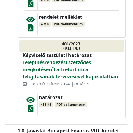
rendelet melléklet
4 MB
PDF dokumentum
401/2023.
(XII.14.)
Képviselő-testületi határozat
Településrendezési szerződés
megkötéséről a Trefort utca
felújításának tervezésével kapcsolatban
Utolsó frissítés: 2024. január 5.
event_available
határozat
453 KB
PDF dokumentum
Javaslat Budapest Főváros VIII. kerület