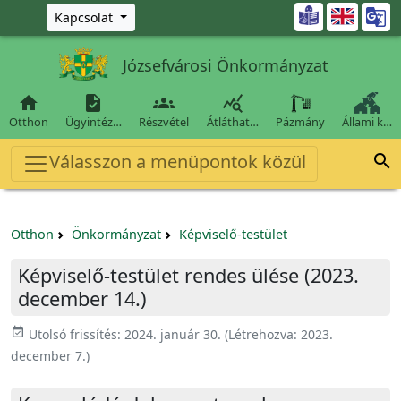
Ugrás a fő tartalomra

Kapcsolat
Józsefvárosi Önkormányzat




Otthon
Ügyintéz…
Részvétel
Átláthat…
Pázmány
Állami k…
Válasszon a menüpontok közül

Otthon
Önkormányzat
Képviselő-testület
Képviselő-testület rendes ülése (2023.
december 14.)
event_available
Utolsó frissítés:
2024. január 30.
(Létrehozva:
2023.
december 7.
)