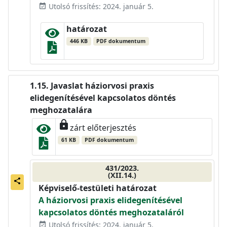
Utolsó frissítés: 2024. január 5.
event_available
határozat
446 KB
PDF dokumentum
Javaslat háziorvosi praxis
elidegenítésével kapcsolatos döntés
meghozatalára
lock
zárt előterjesztés
61 KB
PDF dokumentum
431/2023.
(XII.14.)
share
Képviselő-testületi határozat
A háziorvosi praxis elidegenítésével
kapcsolatos döntés meghozataláról
Utolsó frissítés: 2024. január 5.
event_available