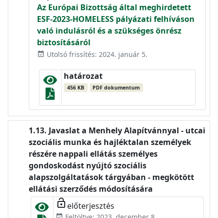
Az Európai Bizottság által meghirdetett
ESF-2023-HOMELESS pályázati felhíváson
való indulásról és a szükséges önrész
biztosításáról
Utolsó frissítés: 2024. január 5.
event_available
határozat
456 KB
PDF dokumentum
Javaslat a Menhely Alapítvánnyal - utcai
szociális munka és hajléktalan személyek
részére nappali ellátás személyes
gondoskodást nyújtó szociális
alapszolgáltatások tárgyában - megkötött
ellátási szerződés módosítására
lock_open
előterjesztés
Feltöltve: 2023. december 8.
event_available