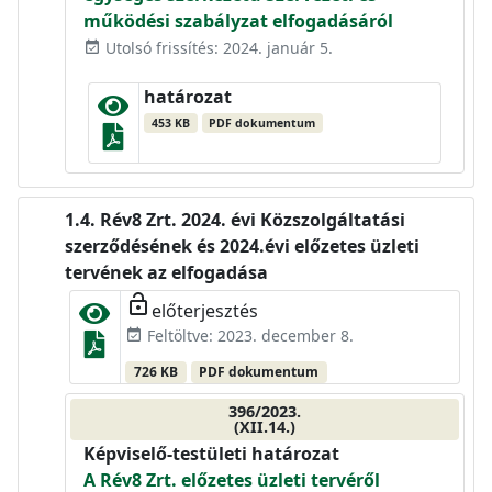
működési szabályzat elfogadásáról
Utolsó frissítés: 2024. január 5.
event_available
határozat
453 KB
PDF dokumentum
Rév8 Zrt. 2024. évi Közszolgáltatási
szerződésének és 2024.évi előzetes üzleti
tervének az elfogadása
lock_open
előterjesztés
Feltöltve: 2023. december 8.
event_available
726 KB
PDF dokumentum
396/2023.
(XII.14.)
Képviselő-testületi határozat
A Rév8 Zrt. előzetes üzleti tervéről