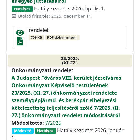
és egyéb juttatásairól
Hatály kezdete: 2026. április 1.
Hatályos
Utolsó frissítés: 2025. december 11.
event_available
rendelet
709 KB
PDF dokumentum
23/2025.
(XI.27.)
Önkormányzati rendelet
A Budapest Főváros VIII. kerület Józsefvárosi
Önkormányzat Képviselő-testületének
23/2025. (XI. 27.) önkormányzati rendelete
személygépjármű- és kerékpár-elhelyezési
kötelezettség teljesítéséről szóló 7/2025. (II.
27.) önkormányzati rendelet módosításáról
Módosította:
7/2025
Hatály kezdete: 2026. január
Módosító
Hatályos
1.