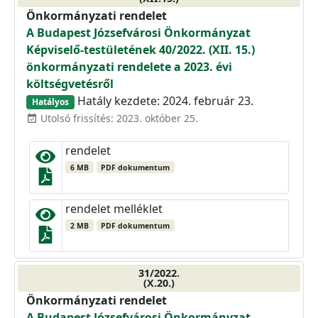
Önkormányzati rendelet
A Budapest Józsefvárosi Önkormányzat
Képviselő-testületének 40/2022. (XII. 15.)
önkormányzati rendelete a 2023. évi
költségvetésről
Hatály kezdete: 2024. február 23.
Hatályos
Utolsó frissítés: 2023. október 25.
event_available
rendelet
6 MB
PDF dokumentum
rendelet melléklet
2 MB
PDF dokumentum
31/2022.
(X.20.)
Önkormányzati rendelet
A Budapest Józsefvárosi Önkormányzat