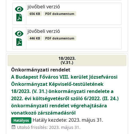
jövőbeli verzió
656 KB
PDF dokumentum
jövőbeli verzió
446 KB
PDF dokumentum
18/2023.
(V.31.)
Önkormányzati rendelet
A Budapest Főváros VIII. kerület Józsefvárosi
Önkormányzat Képviselő-testületének
18/2023. (V. 31.) önkormányzati rendelete a
2022. évi költségvetésről szóló 6/2022. (II. 24.)
önkormányzati rendelet végrehajtására
vonatkozó zárszámadásról
Hatály kezdete: 2023. május 31.
Hatályos
Utolsó frissítés: 2023. május 31.
event_available