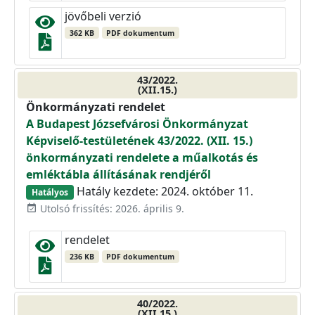
jövőbeli verzió
362 KB
PDF dokumentum
43/2022.
(XII.15.)
Önkormányzati rendelet
A Budapest Józsefvárosi Önkormányzat
Képviselő-testületének 43/2022. (XII. 15.)
önkormányzati rendelete a műalkotás és
emléktábla állításának rendjéről
Hatály kezdete: 2024. október 11.
Hatályos
Utolsó frissítés: 2026. április 9.
event_available
rendelet
236 KB
PDF dokumentum
40/2022.
(XII.15.)