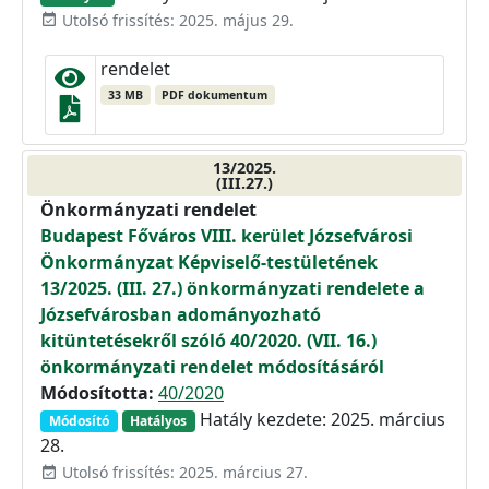
Utolsó frissítés: 2025. május 29.
event_available
rendelet
33 MB
PDF dokumentum
13/2025.
(III.27.)
Önkormányzati rendelet
Budapest Főváros VIII. kerület Józsefvárosi
Önkormányzat Képviselő-testületének
13/2025. (III. 27.) önkormányzati rendelete a
Józsefvárosban adományozható
kitüntetésekről szóló 40/2020. (VII. 16.)
önkormányzati rendelet módosításáról
Módosította:
40/2020
Hatály kezdete: 2025. március
Módosító
Hatályos
28.
Utolsó frissítés: 2025. március 27.
event_available