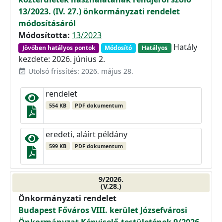
13/2023. (IV. 27.) önkormányzati rendelet
módosításáról
Módosította:
13/2023
Hatály
Jövőben hatályos pontok
Módosító
Hatályos
kezdete: 2026. június 2.
Utolsó frissítés: 2026. május 28.
event_available
rendelet
554 KB
PDF dokumentum
eredeti, aláírt példány
599 KB
PDF dokumentum
9/2026.
(V.28.)
Önkormányzati rendelet
Budapest Főváros VIII. kerület Józsefvárosi
Önkormányzat Képviselő-testületének 9/2026.