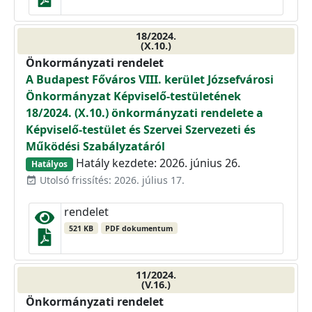
18/2024.
(X.10.)
Önkormányzati rendelet
A Budapest Főváros VIII. kerület Józsefvárosi
Önkormányzat Képviselő-testületének
18/2024. (X.10.) önkormányzati rendelete a
Képviselő-testület és Szervei Szervezeti és
Működési Szabályzatáról
Hatály kezdete: 2026. június 26.
Hatályos
Utolsó frissítés: 2026. július 17.
event_available
rendelet
521 KB
PDF dokumentum
11/2024.
(V.16.)
Önkormányzati rendelet