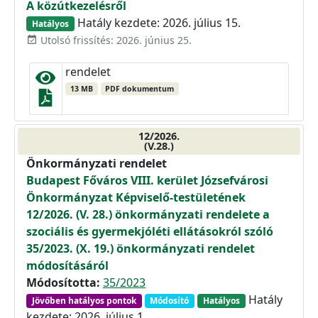
A közútkezelésről
Hatály kezdete: 2026. július 15.
Hatályos
Utolsó frissítés: 2026. június 25.
event_available
rendelet
13 MB
PDF dokumentum
12/2026.
(V.28.)
Önkormányzati rendelet
Budapest Főváros VIII. kerület Józsefvárosi
Önkormányzat Képviselő-testületének
12/2026. (V. 28.) önkormányzati rendelete a
szociális és gyermekjóléti ellátásokról szóló
35/2023. (X. 19.) önkormányzati rendelet
módosításáról
Módosította:
35/2023
Hatály
Jövőben hatályos pontok
Módosító
Hatályos
kezdete: 2026. július 1.