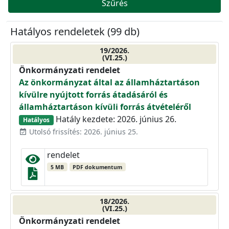
Szűrés
Hatályos rendeletek (99 db)
19/2026.
(VI.25.)
Önkormányzati rendelet
Az önkormányzat által az államháztartáson
kívülre nyújtott forrás átadásáról és
államháztartáson kívüli forrás átvételéről
Hatály kezdete: 2026. június 26.
Hatályos
Utolsó frissítés: 2026. június 25.
event_available
rendelet
5 MB
PDF dokumentum
18/2026.
(VI.25.)
Önkormányzati rendelet