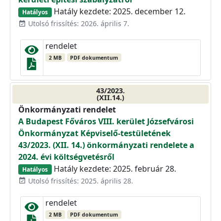
Hatály kezdete: 2025. december 12.
Hatályos
Utolsó frissítés: 2026. április 7.
event_available
rendelet
2 MB
PDF dokumentum
43/2023.
(XII.14.)
Önkormányzati rendelet
A Budapest Főváros VIII. kerület Józsefvárosi
Önkormányzat Képviselő-testületének
43/2023. (XII. 14.) önkormányzati rendelete a
2024. évi költségvetésről
Hatály kezdete: 2025. február 28.
Hatályos
Utolsó frissítés: 2025. április 28.
event_available
rendelet
2 MB
PDF dokumentum