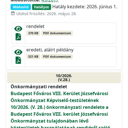
Hatály kezdete: 2026. június 1.
Módosító
Hatályos
Utolsó frissítés: 2026. május 28.
event_available
rendelet
370 KB
PDF dokumentum
eredeti, aláírt példány
521 KB
PDF dokumentum
10/2026.
(V.28.)
Önkormányzati rendelet
Budapest Főváros VIII. Kerület Józsefvárosi
Önkormányzat Képviselő-testületének
10/2026. (V. 28.) önkormányzati rendelete a
Budapest Főváros VIII. kerület Józsefvárosi
Önkormányzat tulajdonában lévő
közterületek használatának rendjéről szóló