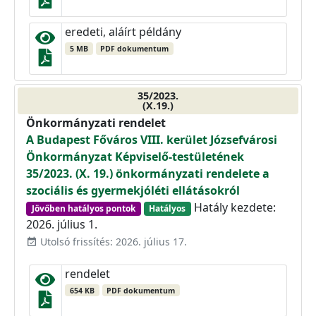
eredeti, aláírt példány
5 MB
PDF dokumentum
35/2023.
(X.19.)
Önkormányzati rendelet
A Budapest Főváros VIII. kerület Józsefvárosi
Önkormányzat Képviselő-testületének
35/2023. (X. 19.) önkormányzati rendelete a
szociális és gyermekjóléti ellátásokról
Hatály kezdete:
Jövőben hatályos pontok
Hatályos
2026. július 1.
Utolsó frissítés: 2026. július 17.
event_available
rendelet
654 KB
PDF dokumentum