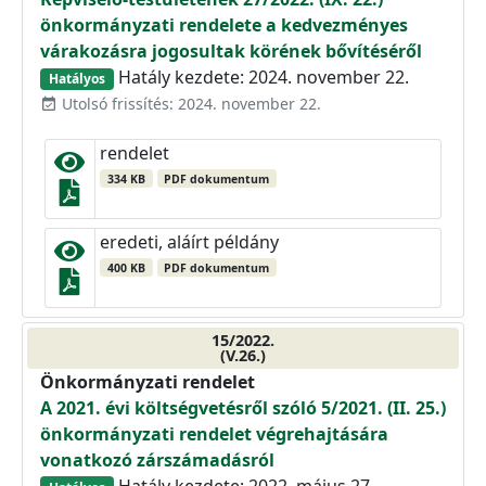
önkormányzati rendelete a kedvezményes
várakozásra jogosultak körének bővítéséről
Hatály kezdete: 2024. november 22.
Hatályos
Utolsó frissítés: 2024. november 22.
event_available
rendelet
334 KB
PDF dokumentum
eredeti, aláírt példány
400 KB
PDF dokumentum
15/2022.
(V.26.)
Önkormányzati rendelet
A 2021. évi költségvetésről szóló 5/2021. (II. 25.)
önkormányzati rendelet végrehajtására
vonatkozó zárszámadásról
Hatály kezdete: 2022. május 27.