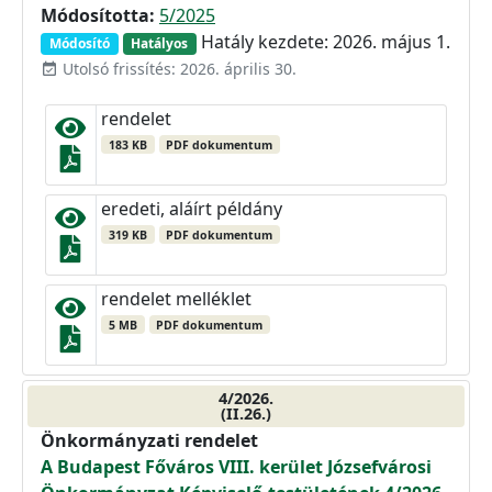
Módosította:
5/2025
Hatály kezdete: 2026. május 1.
Módosító
Hatályos
Utolsó frissítés: 2026. április 30.
event_available
rendelet
183 KB
PDF dokumentum
eredeti, aláírt példány
319 KB
PDF dokumentum
rendelet melléklet
5 MB
PDF dokumentum
4/2026.
(II.26.)
Önkormányzati rendelet
A Budapest Főváros VIII. kerület Józsefvárosi