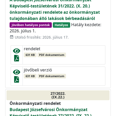
Képviselő-testületének 31/2022. (X. 20.)
önkormányzati rendelete az önkormányzat
tulajdonában álló lakások bérbeadásáról
Hatály kezdete:
Jövőben hatályos pontok
Hatályos
2026. július 1.
Utolsó frissítés: 2026. július 17.
event_available
rendelet
631 KB
PDF dokumentum
jövőbeli verzió
631 KB
PDF dokumentum
27/2022.
(IX.22.)
Önkormányzati rendelet
Budapest Józsefvárosi Önkormányzat
Képviselő-testületének 27/2022. (IX. 22.)