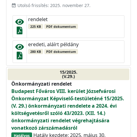
Utolsó frissítés: 2025. november 27.
event_available
rendelet
225 KB
PDF dokumentum
eredeti, aláírt példány
280 KB
PDF dokumentum
15/2025.
(V.29.)
Önkormányzati rendelet
Budapest Főváros VIII. kerület Józsefvárosi
Önkormányzat Képviselő-testületéné 15/2025.
(V. 29.) önkormányzati rendelete a 2024. évi
költségvetésről szóló 43/2023. (XII. 14.)
önkormányzati rendelet végrehajtására
vonatkozó zárszámadásról
Hatály kezdete: 2025. május 30.
Hatályos