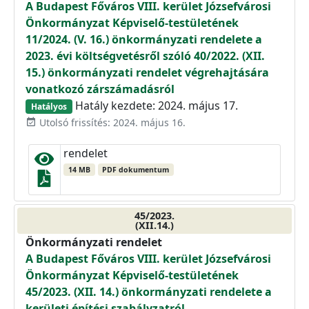
A Budapest Főváros VIII. kerület Józsefvárosi
Önkormányzat Képviselő-testületének
11/2024. (V. 16.) önkormányzati rendelete a
2023. évi költségvetésről szóló 40/2022. (XII.
15.) önkormányzati rendelet végrehajtására
vonatkozó zárszámadásról
Hatály kezdete: 2024. május 17.
Hatályos
Utolsó frissítés: 2024. május 16.
event_available
rendelet
14 MB
PDF dokumentum
45/2023.
(XII.14.)
Önkormányzati rendelet
A Budapest Főváros VIII. kerület Józsefvárosi
Önkormányzat Képviselő-testületének
45/2023. (XII. 14.) önkormányzati rendelete a
kerületi építési szabályzatról