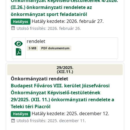
Önkormányzat Képviselő-testületének 4/2026.
(II.26.) önkormányzati rendelete az
önkormányzat sport feladatairól
Hatály kezdete: 2026. február 27.
Hatályos
Utolsó frissítés: 2026. február 26.
event_available
rendelet
5 MB
PDF dokumentum
29/2025.
(XII.11.)
Önkormányzati rendelet
Budapest Főváros VIII. kerület Józsefvárosi
Önkormányzat Képviselő-testületének
29/2025. (XII. 11.) önkormányzati rendelete a
Teleki téri Piacról
Hatály kezdete: 2025. december 12.
Hatályos
Utolsó frissítés: 2025. december 11.
event_available