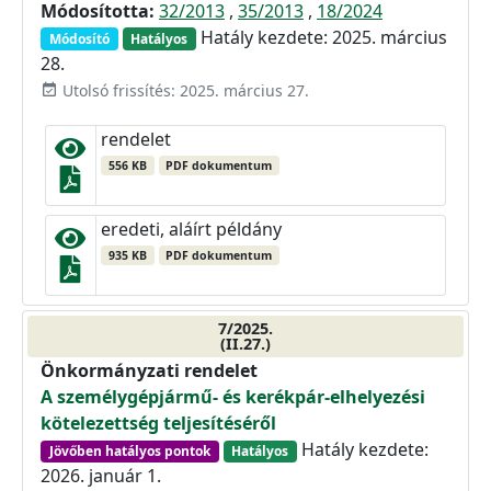
Módosította:
32/2013
,
35/2013
,
18/2024
Hatály kezdete: 2025. március
Módosító
Hatályos
28.
Utolsó frissítés: 2025. március 27.
event_available
rendelet
556 KB
PDF dokumentum
eredeti, aláírt példány
935 KB
PDF dokumentum
7/2025.
(II.27.)
Önkormányzati rendelet
A személygépjármű- és kerékpár-elhelyezési
kötelezettség teljesítéséről
Hatály kezdete:
Jövőben hatályos pontok
Hatályos
2026. január 1.