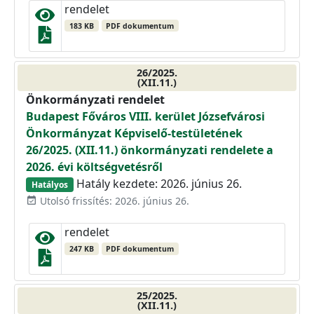
rendelet
183 KB
PDF dokumentum
26/2025.
(XII.11.)
Önkormányzati rendelet
Budapest Főváros VIII. kerület Józsefvárosi
Önkormányzat Képviselő-testületének
26/2025. (XII.11.) önkormányzati rendelete a
2026. évi költségvetésről
Hatály kezdete: 2026. június 26.
Hatályos
Utolsó frissítés: 2026. június 26.
event_available
rendelet
247 KB
PDF dokumentum
25/2025.
(XII.11.)