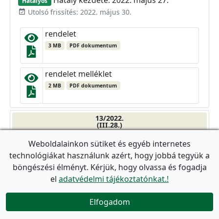
Hatályos
Utolsó frissítés: 2022. május 30.
event_available
rendelet
3 MB
PDF dokumentum
rendelet melléklet
2 MB
PDF dokumentum
13/2022.
(III.28.)
Önkormányzati rendelet
Weboldalainkon sütiket és egyéb internetes
Az intézményi gyermekétkeztetés térítési
technológiákat használunk azért, hogy jobbá tegyük a
díjairól
böngészési élményt. Kérjük, hogy olvassa és fogadja
Hatály kezdete: 2026. március 1.
Hatályos
el
adatvédelmi tájékoztatónkat.!
Utolsó frissítés: 2026. július 17.
event_available
Elfogadom
rendelet

214 KB
PDF dokumentum