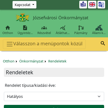
Ugrás a fő tartalomra

Kapcsolat
Józsefvárosi Önkormányzat




Otthon
Ügyintéz…
Részvétel
Átláthat…
Pázmány
Állami k…
Válasszon a menüpontok közül

Otthon
Önkormányzat
Rendeletek
Rendeletek
Rendelet típusa/kiadási éve: