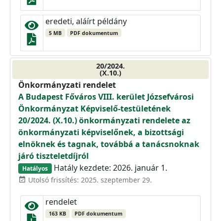
eredeti, aláírt példány
5 MB
PDF dokumentum
20/2024.
(X.10.)
Önkormányzati rendelet
A Budapest Főváros VIII. kerület Józsefvárosi
Önkormányzat Képviselő-testületének
20/2024. (X.10.) önkormányzati rendelete az
önkormányzati képviselőnek, a bizottsági
elnöknek és tagnak, továbbá a tanácsnoknak
járó tiszteletdíjról
Hatály kezdete: 2026. január 1.
Hatályos
Utolsó frissítés: 2025. szeptember 29.
event_available
rendelet
163 KB
PDF dokumentum