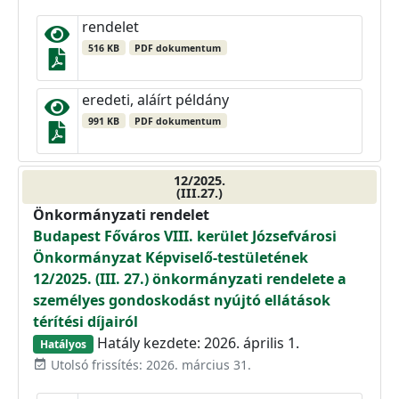
rendelet
516 KB
PDF dokumentum
eredeti, aláírt példány
991 KB
PDF dokumentum
12/2025.
(III.27.)
Önkormányzati rendelet
Budapest Főváros VIII. kerület Józsefvárosi
Önkormányzat Képviselő-testületének
12/2025. (III. 27.) önkormányzati rendelete a
személyes gondoskodást nyújtó ellátások
térítési díjairól
Hatály kezdete: 2026. április 1.
Hatályos
Utolsó frissítés: 2026. március 31.
event_available