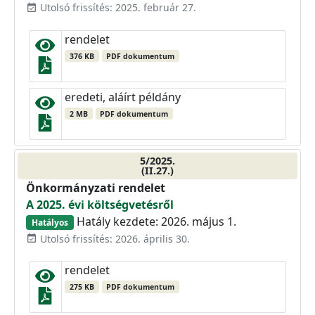
Utolsó frissítés: 2025. február 27.
event_available
rendelet
376 KB
PDF dokumentum
eredeti, aláírt példány
2 MB
PDF dokumentum
5/2025.
(II.27.)
Önkormányzati rendelet
A 2025. évi költségvetésről
Hatály kezdete: 2026. május 1.
Hatályos
Utolsó frissítés: 2026. április 30.
event_available
rendelet
275 KB
PDF dokumentum