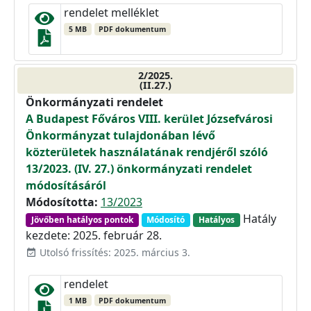
rendelet melléklet
5 MB
PDF dokumentum
2/2025.
(II.27.)
Önkormányzati rendelet
A Budapest Főváros VIII. kerület Józsefvárosi
Önkormányzat tulajdonában lévő
közterületek használatának rendjéről szóló
13/2023. (IV. 27.) önkormányzati rendelet
módosításáról
Módosította:
13/2023
Hatály
Jövőben hatályos pontok
Módosító
Hatályos
kezdete: 2025. február 28.
Utolsó frissítés: 2025. március 3.
event_available
rendelet
1 MB
PDF dokumentum