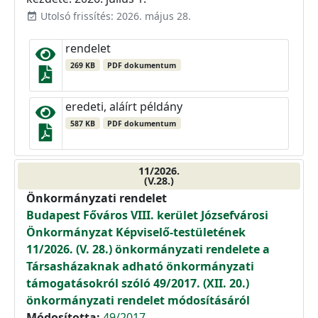
Utolsó frissítés: 2026. május 28.
event_available
rendelet
269 KB
PDF dokumentum
eredeti, aláírt példány
587 KB
PDF dokumentum
11/2026.
(V.28.)
Önkormányzati rendelet
Budapest Főváros VIII. kerület Józsefvárosi
Önkormányzat Képviselő-testületének
11/2026. (V. 28.) önkormányzati rendelete a
Társasházaknak adható önkormányzati
támogatásokról szóló 49/2017. (XII. 20.)
önkormányzati rendelet módosításáról
Módosította:
49/2017