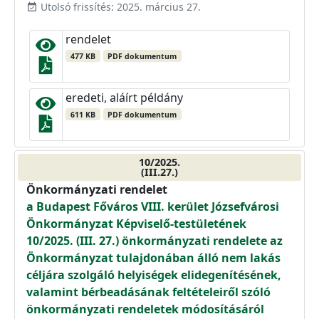
Utolsó frissítés: 2025. március 27.
event_available
rendelet
477 KB
PDF dokumentum
eredeti, aláírt példány
611 KB
PDF dokumentum
10/2025.
(III.27.)
Önkormányzati rendelet
a Budapest Főváros VIII. kerület Józsefvárosi
Önkormányzat Képviselő-testületének
10/2025. (III. 27.) önkormányzati rendelete az
Önkormányzat tulajdonában álló nem lakás
céljára szolgáló helyiségek elidegenítésének,
valamint bérbeadásának feltételeiről szóló
önkormányzati rendeletek módosításáról