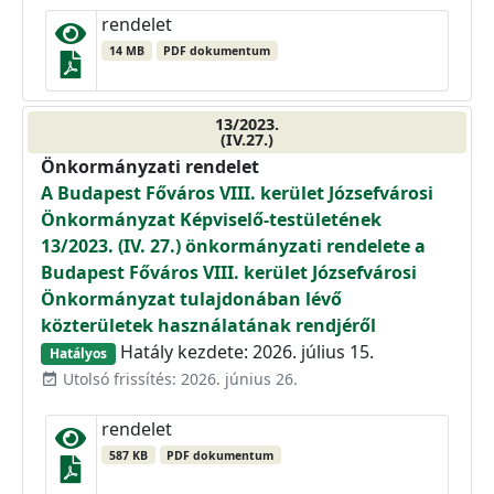
rendelet
14 MB
PDF dokumentum
13/2023.
(IV.27.)
Önkormányzati rendelet
A Budapest Főváros VIII. kerület Józsefvárosi
Önkormányzat Képviselő-testületének
13/2023. (IV. 27.) önkormányzati rendelete a
Budapest Főváros VIII. kerület Józsefvárosi
Önkormányzat tulajdonában lévő
közterületek használatának rendjéről
Hatály kezdete: 2026. július 15.
Hatályos
Utolsó frissítés: 2026. június 26.
event_available
rendelet
587 KB
PDF dokumentum