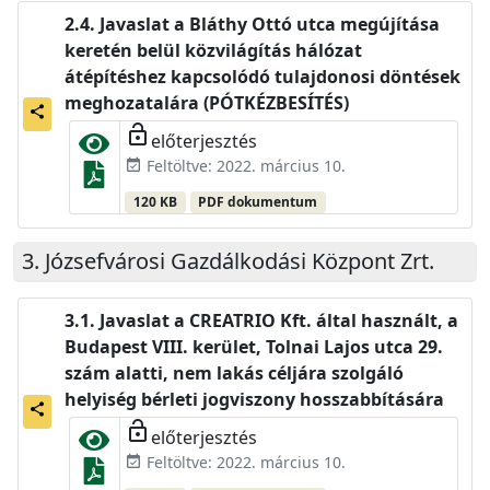
Javaslat a Bláthy Ottó utca megújítása
keretén belül közvilágítás hálózat
átépítéshez kapcsolódó tulajdonosi döntések
meghozatalára (PÓTKÉZBESÍTÉS)
share
lock_open
előterjesztés
Feltöltve: 2022. március 10.
event_available
120 KB
PDF dokumentum
Józsefvárosi Gazdálkodási Központ Zrt.
Javaslat a CREATRIO Kft. által használt, a
Budapest VIII. kerület, Tolnai Lajos utca 29.
szám alatti, nem lakás céljára szolgáló
helyiség bérleti jogviszony hosszabbítására
share
lock_open
előterjesztés
Feltöltve: 2022. március 10.
event_available