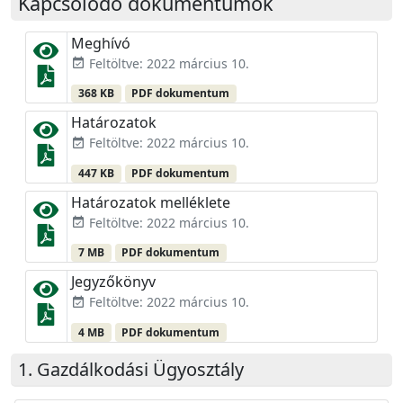
Kapcsolódó dokumentumok
Meghívó
Feltöltve: 2022 március 10.
event_available
368 KB
PDF dokumentum
Határozatok
Feltöltve: 2022 március 10.
event_available
447 KB
PDF dokumentum
Határozatok melléklete
Feltöltve: 2022 március 10.
event_available
7 MB
PDF dokumentum
Jegyzőkönyv
Feltöltve: 2022 március 10.
event_available
4 MB
PDF dokumentum
Gazdálkodási Ügyosztály