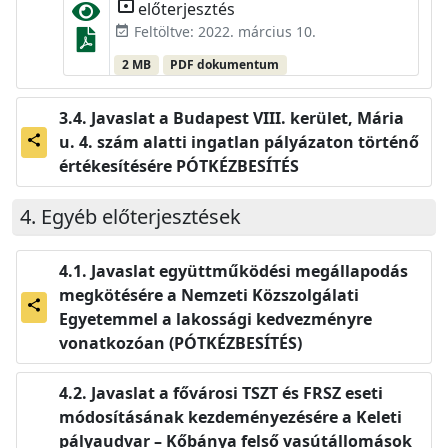
lock_open
előterjesztés
Feltöltve: 2022. március 10.
event_available
2 MB
PDF dokumentum
Javaslat a Budapest VIII. kerület, Mária
u. 4. szám alatti ingatlan pályázaton történő
share
értékesítésére PÓTKÉZBESÍTÉS
Egyéb előterjesztések
Javaslat együttműködési megállapodás
megkötésére a Nemzeti Közszolgálati
share
Egyetemmel a lakossági kedvezményre
vonatkozóan (PÓTKÉZBESÍTÉS)
Javaslat a fővárosi TSZT és FRSZ eseti
módosításának kezdeményezésére a Keleti
pályaudvar – Kőbánya felső vasútállomások