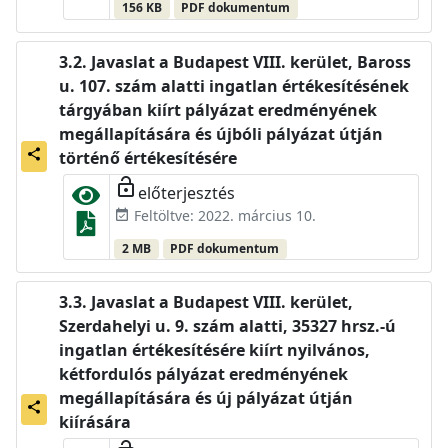
156 KB
PDF dokumentum
Javaslat a Budapest VIII. kerület, Baross
u. 107. szám alatti ingatlan értékesítésének
tárgyában kiírt pályázat eredményének
megállapítására és újbóli pályázat útján
share
történő értékesítésére
lock_open
előterjesztés
Feltöltve: 2022. március 10.
event_available
2 MB
PDF dokumentum
Javaslat a Budapest VIII. kerület,
Szerdahelyi u. 9. szám alatti, 35327 hrsz.-ú
ingatlan értékesítésére kiírt nyilvános,
kétfordulós pályázat eredményének
megállapítására és új pályázat útján
share
kiírására