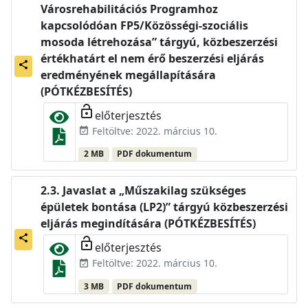
Városrehabilitációs Programhoz
kapcsolódóan FP5/Közösségi-szociális
mosoda létrehozása” tárgyú, közbeszerzési
értékhatárt el nem érő beszerzési eljárás
share
eredményének megállapítására
(PÓTKÉZBESÍTÉS)
lock_open
előterjesztés
Feltöltve: 2022. március 10.
event_available
2 MB
PDF dokumentum
Javaslat a „Műszakilag szükséges
épületek bontása (LP2)” tárgyú közbeszerzési
eljárás megindítására (PÓTKÉZBESÍTÉS)
share
lock_open
előterjesztés
Feltöltve: 2022. március 10.
event_available
3 MB
PDF dokumentum