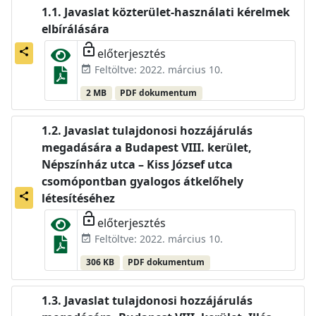
Javaslat közterület-használati kérelmek
elbírálására
lock_open
előterjesztés
share
Feltöltve: 2022. március 10.
event_available
2 MB
PDF dokumentum
Javaslat tulajdonosi hozzájárulás
megadására a Budapest VIII. kerület,
Népszínház utca – Kiss József utca
csomópontban gyalogos átkelőhely
share
létesítéséhez
lock_open
előterjesztés
Feltöltve: 2022. március 10.
event_available
306 KB
PDF dokumentum
Javaslat tulajdonosi hozzájárulás