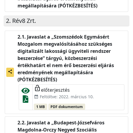
megállapítására (PÓTKÉZBESÍTÉS)
Rév8 Zrt.
Javaslat a „Szomszédok Egymásért
Mozgalom megvalósításához szükséges
digitalizált lakossági ügyviteli rendszer
beszerzése” tárgyú, közbeszerzési
értékhatárt el nem érő beszerzési eljárás
share
eredményének megállapítására
(PÓTKÉZBESÍTÉS)
lock_open
előterjesztés
Feltöltve: 2022. március 10.
event_available
1 MB
PDF dokumentum
Javaslat a „Budapest-Józsefváros
Magdolna-Orczy Negyed Szociális