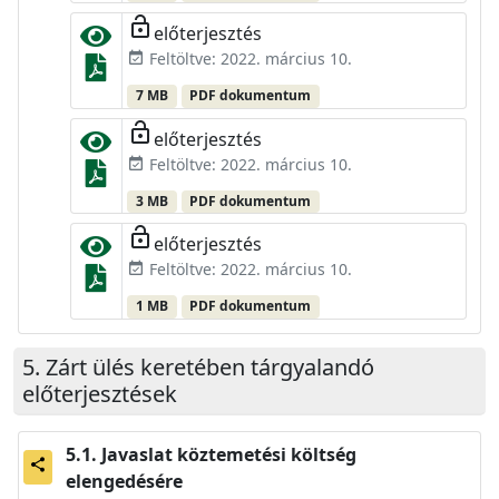
lock_open
előterjesztés
Feltöltve: 2022. március 10.
event_available
7 MB
PDF dokumentum
lock_open
előterjesztés
Feltöltve: 2022. március 10.
event_available
3 MB
PDF dokumentum
lock_open
előterjesztés
Feltöltve: 2022. március 10.
event_available
1 MB
PDF dokumentum
Zárt ülés keretében tárgyalandó
előterjesztések
Javaslat köztemetési költség
share
elengedésére