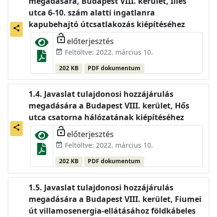
megadására, Budapest VIII. kerület, Illés
utca 6-10. szám alatti ingatlanra
kapubehajtó útcsatlakozás kiépítéséhez
share
lock_open
előterjesztés
Feltöltve: 2022. március 10.
event_available
202 KB
PDF dokumentum
Javaslat tulajdonosi hozzájárulás
megadására a Budapest VIII. kerület, Hős
utca csatorna hálózatának kiépítéséhez
share
lock_open
előterjesztés
Feltöltve: 2022. március 10.
event_available
202 KB
PDF dokumentum
Javaslat tulajdonosi hozzájárulás
megadására a Budapest VIII. kerület, Fiumei
út villamosenergia-ellátásához földkábeles