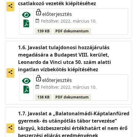
csatlakozó vezeték kiépítéséhez
share
lock_open
előterjesztés
Feltöltve: 2022. március 10.
event_available
139 KB
PDF dokumentum
Javaslat tulajdonosi hozzájárulás
megadására a Budapest VIII. kerület,
Leonardo da Vinci utca 50. szám alatti
ingatlan vízbekötés kiépítéséhez
share
lock_open
előterjesztés
Feltöltve: 2022. március 10.
event_available
138 KB
PDF dokumentum
Javaslat a „Balatonalmádi-Káptalanfüred
gyermek- és utánpótlás tábor tervezése”
tárgyú, közbeszerzési értékhatárt el nem érő
share
beszerzési eljárás eredményének