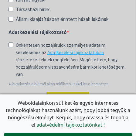
Társasházi hírek
Állami kisajátításban érintett házak lakóinak
Adatkezelési tájékoztató
Önkéntesen hozzájárulok személyes adataim
kezeléséhez az
Adatkezelési tájékoztatóban
részletezetteknek megfelelően. Megértettem, hogy
hozzájárulásom visszavonására bármikor lehetőségem
van.
A leiratkozás a hírlevél alján található linkkel lesz lehetséges.
Feliratkozom!
Weboldalainkon sütiket és egyéb internetes
technológiákat használunk azért, hogy jobbá tegyük a
For the English Newsletter, click
HERE.
böngészési élményt. Kérjük, hogy olvassa és fogadja
el
adatvédelmi tájékoztatónkat.!
