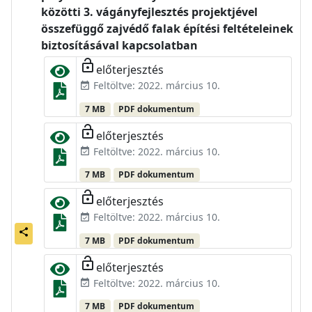
közötti 3. vágányfejlesztés projektjével
összefüggő zajvédő falak építési feltételeinek
biztosításával kapcsolatban
lock_open
előterjesztés
Feltöltve: 2022. március 10.
event_available
7 MB
PDF dokumentum
lock_open
előterjesztés
Feltöltve: 2022. március 10.
event_available
7 MB
PDF dokumentum
lock_open
előterjesztés
Feltöltve: 2022. március 10.
event_available
share
7 MB
PDF dokumentum
lock_open
előterjesztés
Feltöltve: 2022. március 10.
event_available
7 MB
PDF dokumentum