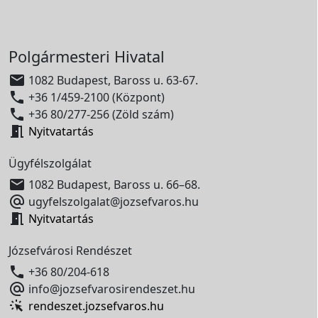
Polgármesteri Hivatal

1082 Budapest, Baross u. 63-67.

+36 1/459-2100 (Központ)

+36 80/277-256 (Zöld szám)

Nyitvatartás
Ügyfélszolgálat

1082 Budapest, Baross u. 66–68.

ugyfelszolgalat@jozsefvaros.hu

Nyitvatartás
Józsefvárosi Rendészet

+36 80/204-618

info@jozsefvarosirendeszet.hu
rendeszet.jozsefvaros.hu