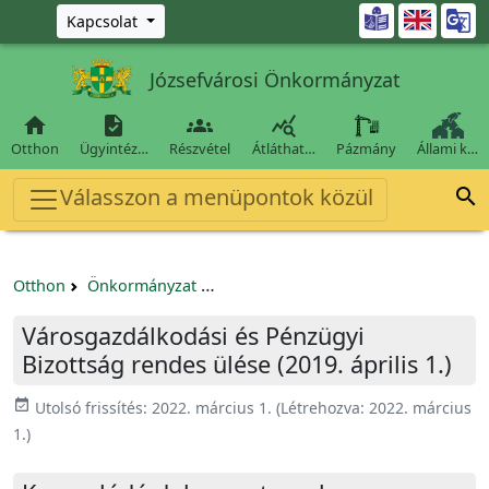
Ugrás a fő tartalomra

Kapcsolat
Józsefvárosi Önkormányzat




Otthon
Ügyintéz…
Részvétel
Átláthat…
Pázmány
Állami k…
Válasszon a menüpontok közül

Otthon
Önkormányzat
Városgazdálkodási és Pénzügyi Bizo
Városgazdálkodási és Pénzügyi
Bizottság rendes ülése (2019. április 1.)
event_available
Utolsó frissítés:
2022. március 1.
(Létrehozva:
2022. március
1.
)