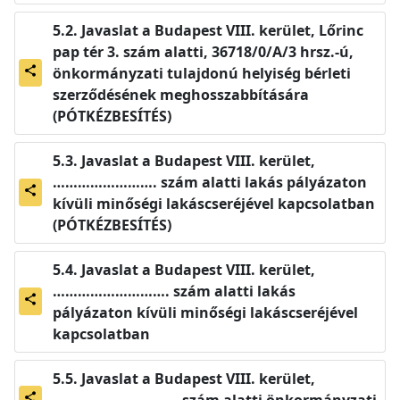
Javaslat a Budapest VIII. kerület, Lőrinc
pap tér 3. szám alatti, 36718/0/A/3 hrsz.-ú,
önkormányzati tulajdonú helyiség bérleti
share
szerződésének meghosszabbítására
(PÓTKÉZBESÍTÉS)
Javaslat a Budapest VIII. kerület,
……………………. szám alatti lakás pályázaton
share
kívüli minőségi lakáscseréjével kapcsolatban
(PÓTKÉZBESÍTÉS)
Javaslat a Budapest VIII. kerület,
………………………. szám alatti lakás
share
pályázaton kívüli minőségi lakáscseréjével
kapcsolatban
Javaslat a Budapest VIII. kerület,
………………………... szám alatti önkormányzati
share