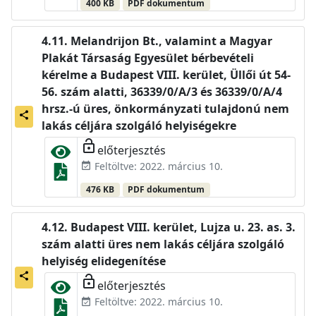
400 KB
PDF dokumentum
Melandrijon Bt., valamint a Magyar
Plakát Társaság Egyesület bérbevételi
kérelme a Budapest VIII. kerület, Üllői út 54-
56. szám alatti, 36339/0/A/3 és 36339/0/A/4
hrsz.-ú üres, önkormányzati tulajdonú nem
share
lakás céljára szolgáló helyiségekre
lock_open
előterjesztés
Feltöltve: 2022. március 10.
event_available
476 KB
PDF dokumentum
Budapest VIII. kerület, Lujza u. 23. as. 3.
szám alatti üres nem lakás céljára szolgáló
helyiség elidegenítése
share
lock_open
előterjesztés
Feltöltve: 2022. március 10.
event_available