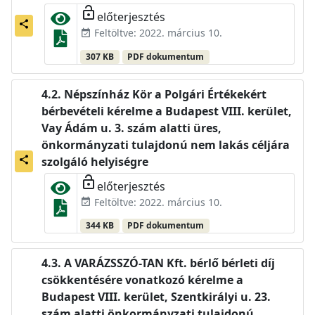
lock_open
előterjesztés
share
Feltöltve: 2022. március 10.
event_available
307 KB
PDF dokumentum
Népszínház Kör a Polgári Értékekért
bérbevételi kérelme a Budapest VIII. kerület,
Vay Ádám u. 3. szám alatti üres,
önkormányzati tulajdonú nem lakás céljára
share
szolgáló helyiségre
lock_open
előterjesztés
Feltöltve: 2022. március 10.
event_available
344 KB
PDF dokumentum
A VARÁZSSZÓ-TAN Kft. bérlő bérleti díj
csökkentésére vonatkozó kérelme a
Budapest VIII. kerület, Szentkirályi u. 23.
szám alatti önkormányzati tulajdonú