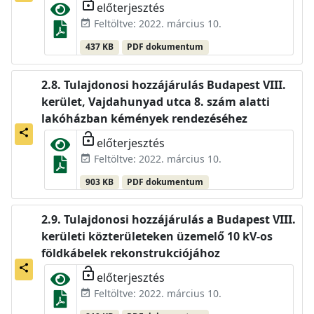
lock_open
előterjesztés
Feltöltve: 2022. március 10.
event_available
437 KB
PDF dokumentum
Tulajdonosi hozzájárulás Budapest VIII.
kerület, Vajdahunyad utca 8. szám alatti
lakóházban kémények rendezéséhez
share
lock_open
előterjesztés
Feltöltve: 2022. március 10.
event_available
903 KB
PDF dokumentum
Tulajdonosi hozzájárulás a Budapest VIII.
kerületi közterületeken üzemelő 10 kV-os
földkábelek rekonstrukciójához
share
lock_open
előterjesztés
Feltöltve: 2022. március 10.
event_available