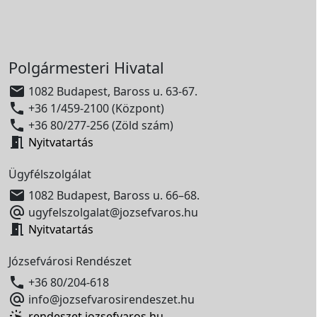
Polgármesteri Hivatal

1082 Budapest, Baross u. 63-67.

+36 1/459-2100 (Központ)

+36 80/277-256 (Zöld szám)

Nyitvatartás
Ügyfélszolgálat

1082 Budapest, Baross u. 66–68.

ugyfelszolgalat@jozsefvaros.hu

Nyitvatartás
Józsefvárosi Rendészet

+36 80/204-618

info@jozsefvarosirendeszet.hu
rendeszet.jozsefvaros.hu