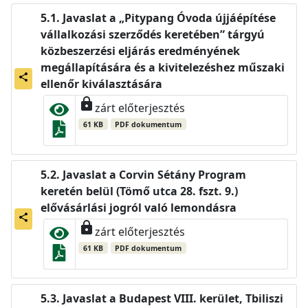
Javaslat a „Pitypang Óvoda újjáépítése
vállalkozási szerződés keretében” tárgyú
közbeszerzési eljárás eredményének
megállapítására és a kivitelezéshez műszaki
share
ellenőr kiválasztására
lock
zárt előterjesztés
61 KB
PDF dokumentum
Javaslat a Corvin Sétány Program
keretén belül (Tömő utca 28. fszt. 9.)
elővásárlási jogról való lemondásra
share
lock
zárt előterjesztés
61 KB
PDF dokumentum
Javaslat a Budapest VIII. kerület, Tbiliszi