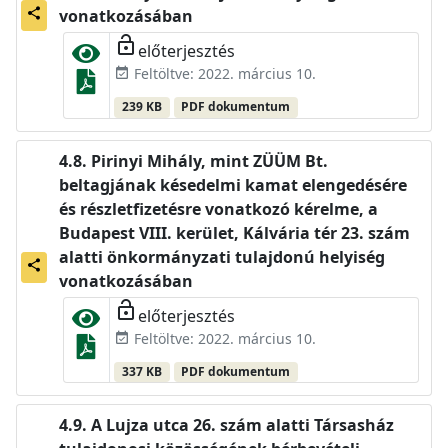
share
vonatkozásában
lock_open
előterjesztés
Feltöltve: 2022. március 10.
event_available
239 KB
PDF dokumentum
Pirinyi Mihály, mint ZÜÜM Bt.
beltagjának késedelmi kamat elengedésére
és részletfizetésre vonatkozó kérelme, a
Budapest VIII. kerület, Kálvária tér 23. szám
alatti önkormányzati tulajdonú helyiség
share
vonatkozásában
lock_open
előterjesztés
Feltöltve: 2022. március 10.
event_available
337 KB
PDF dokumentum
A Lujza utca 26. szám alatti Társasház