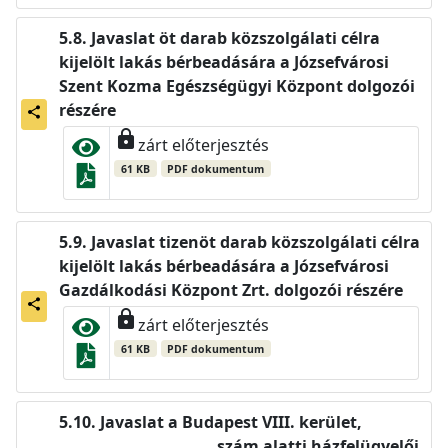
Javaslat öt darab közszolgálati célra
kijelölt lakás bérbeadására a Józsefvárosi
Szent Kozma Egészségügyi Központ dolgozói
részére
share
lock
zárt előterjesztés
61 KB
PDF dokumentum
Javaslat tizenöt darab közszolgálati célra
kijelölt lakás bérbeadására a Józsefvárosi
Gazdálkodási Központ Zrt. dolgozói részére
share
lock
zárt előterjesztés
61 KB
PDF dokumentum
Javaslat a Budapest VIII. kerület,
…………………………… szám alatti házfelügyelői