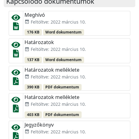
Kapcsolódó dokumentumok
Meghívó
Feltöltve: 2022 március 10.
event_available
176 KB
Word dokumentum
Határozatok
Feltöltve: 2022 március 10.
event_available
137 KB
Word dokumentum
Határozatok melléklete
Feltöltve: 2022 március 10.
event_available
390 KB
PDF dokumentum
Határozatok melléklete
Feltöltve: 2022 március 10.
event_available
403 KB
PDF dokumentum
Jegyzőkönyv
Feltöltve: 2022 március 10.
event_available