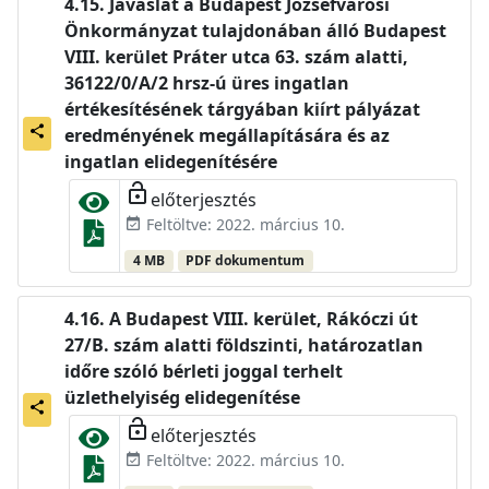
Javaslat a Budapest Józsefvárosi
Önkormányzat tulajdonában álló Budapest
VIII. kerület Práter utca 63. szám alatti,
36122/0/A/2 hrsz-ú üres ingatlan
értékesítésének tárgyában kiírt pályázat
share
eredményének megállapítására és az
ingatlan elidegenítésére
lock_open
előterjesztés
Feltöltve: 2022. március 10.
event_available
4 MB
PDF dokumentum
A Budapest VIII. kerület, Rákóczi út
27/B. szám alatti földszinti, határozatlan
időre szóló bérleti joggal terhelt
üzlethelyiség elidegenítése
share
lock_open
előterjesztés
Feltöltve: 2022. március 10.
event_available