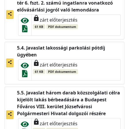
tér 6. fszt. 2. számú ingatlanra vonatkozó
elővásárlási jogról való lemondásra
share
lock
zárt előterjesztés
61 KB
PDF dokumentum
Javaslat lakossági parkolási pótdíj
ügyében
lock
share
zárt előterjesztés
61 KB
PDF dokumentum
Javaslat három darab közszolgálati célra
kijelölt lakás bérbeadására a Budapest
Főváros VIII. kerület Józsefvárosi
Polgármesteri Hivatal dolgozói részére
share
lock
zárt előterjesztés