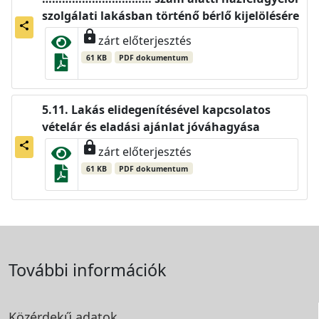
szolgálati lakásban történő bérlő kijelölésére
share
lock
zárt előterjesztés
61 KB
PDF dokumentum
Lakás elidegenítésével kapcsolatos
vételár és eladási ajánlat jóváhagyása
lock
share
zárt előterjesztés
61 KB
PDF dokumentum
További információk
Közérdekű adatok