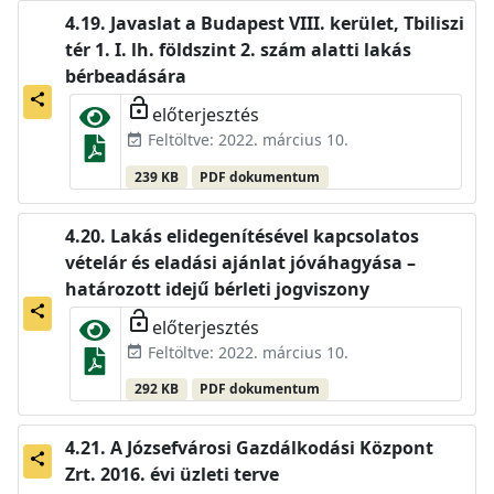
Javaslat a Budapest VIII. kerület, Tbiliszi
tér 1. I. lh. földszint 2. szám alatti lakás
bérbeadására
share
lock_open
előterjesztés
Feltöltve: 2022. március 10.
event_available
239 KB
PDF dokumentum
Lakás elidegenítésével kapcsolatos
vételár és eladási ajánlat jóváhagyása –
határozott idejű bérleti jogviszony
share
lock_open
előterjesztés
Feltöltve: 2022. március 10.
event_available
292 KB
PDF dokumentum
A Józsefvárosi Gazdálkodási Központ
share
Zrt. 2016. évi üzleti terve