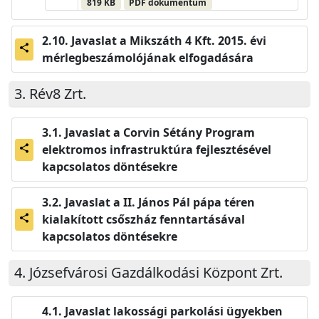
819 KB
PDF dokumentum
Javaslat a Mikszáth 4 Kft. 2015. évi
share
mérlegbeszámolójának elfogadására
Rév8 Zrt.
Javaslat a Corvin Sétány Program
elektromos infrastruktúra fejlesztésével
share
kapcsolatos döntésekre
Javaslat a II. János Pál pápa téren
kialakított csőszház fenntartásával
share
kapcsolatos döntésekre
Józsefvárosi Gazdálkodási Központ Zrt.
Javaslat lakossági parkolási ügyekben