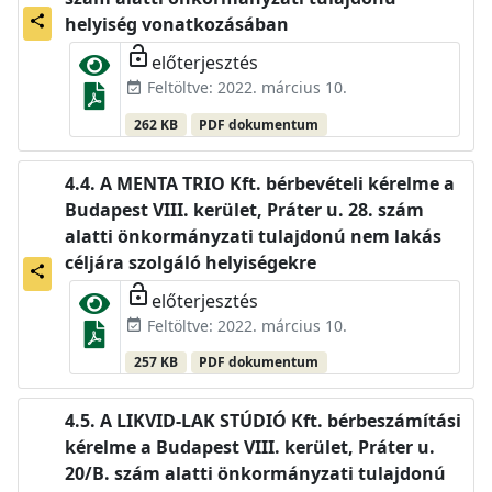
share
helyiség vonatkozásában
lock_open
előterjesztés
Feltöltve: 2022. március 10.
event_available
262 KB
PDF dokumentum
A MENTA TRIO Kft. bérbevételi kérelme a
Budapest VIII. kerület, Práter u. 28. szám
alatti önkormányzati tulajdonú nem lakás
céljára szolgáló helyiségekre
share
lock_open
előterjesztés
Feltöltve: 2022. március 10.
event_available
257 KB
PDF dokumentum
A LIKVID-LAK STÚDIÓ Kft. bérbeszámítási
kérelme a Budapest VIII. kerület, Práter u.
20/B. szám alatti önkormányzati tulajdonú