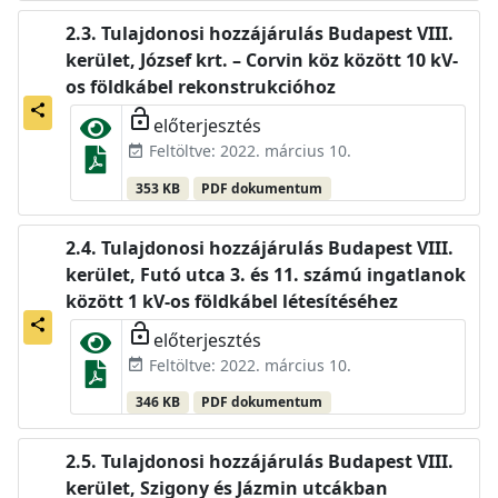
Tulajdonosi hozzájárulás Budapest VIII.
kerület, József krt. – Corvin köz között 10 kV-
os földkábel rekonstrukcióhoz
share
lock_open
előterjesztés
Feltöltve: 2022. március 10.
event_available
353 KB
PDF dokumentum
Tulajdonosi hozzájárulás Budapest VIII.
kerület, Futó utca 3. és 11. számú ingatlanok
között 1 kV-os földkábel létesítéséhez
share
lock_open
előterjesztés
Feltöltve: 2022. március 10.
event_available
346 KB
PDF dokumentum
Tulajdonosi hozzájárulás Budapest VIII.
kerület, Szigony és Jázmin utcákban