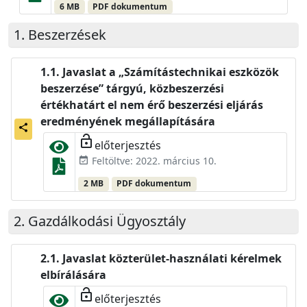
6 MB
PDF dokumentum
Beszerzések
Javaslat a „Számítástechnikai eszközök
beszerzése” tárgyú, közbeszerzési
értékhatárt el nem érő beszerzési eljárás
eredményének megállapítására
share
lock_open
előterjesztés
Feltöltve: 2022. március 10.
event_available
2 MB
PDF dokumentum
Gazdálkodási Ügyosztály
Javaslat közterület-használati kérelmek
elbírálására
lock_open
előterjesztés