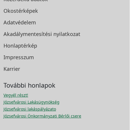
Okostérképek
Adatvédelem
Akadálymentesítési
nyilatkozat
Honlaptérkép
Impresszum
Karrier
További honlapok
Vegyél részt!
Józsefvárosi Lakásügynökség
Józsefvárosi lakáspályázato
Józsefvárosi Önkormányzati Bérlői csere