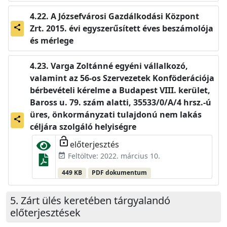
A Józsefvárosi Gazdálkodási Központ
Zrt. 2015. évi egyszerűsített éves beszámolója
share
és mérlege
Varga Zoltánné egyéni vállalkozó,
valamint az 56-os Szervezetek Konföderációja
bérbevételi kérelme a Budapest VIII. kerület,
Baross u. 79. szám alatti, 35533/0/A/4 hrsz.-ú
üres, önkormányzati tulajdonú nem lakás
share
céljára szolgáló helyiségre
lock_open
előterjesztés
Feltöltve: 2022. március 10.
event_available
449 KB
PDF dokumentum
Zárt ülés keretében tárgyalandó
előterjesztések