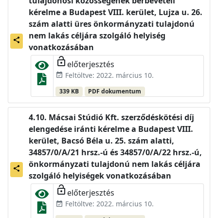
tulajdonosi közösségének bérbevételi
kérelme a Budapest VIII. kerület, Lujza u. 26.
szám alatti üres önkormányzati tulajdonú
nem lakás céljára szolgáló helyiség
share
vonatkozásában
lock_open
előterjesztés
Feltöltve: 2022. március 10.
event_available
339 KB
PDF dokumentum
Mácsai Stúdió Kft. szerződéskötési díj
elengedése iránti kérelme a Budapest VIII.
kerület, Bacsó Béla u. 25. szám alatti,
34857/0/A/21 hrsz.-ú és 34857/0/A/22 hrsz.-ú,
önkormányzati tulajdonú nem lakás céljára
share
szolgáló helyiségek vonatkozásában
lock_open
előterjesztés
Feltöltve: 2022. március 10.
event_available