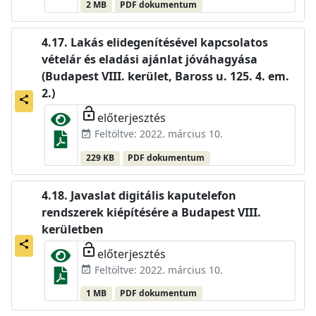
2 MB
PDF dokumentum
Lakás elidegenítésével kapcsolatos
vételár és eladási ajánlat jóváhagyása
(Budapest VIII. kerület, Baross u. 125. 4. em.
2.)
share
lock_open
előterjesztés
Feltöltve: 2022. március 10.
event_available
229 KB
PDF dokumentum
Javaslat digitális kaputelefon
rendszerek kiépítésére a Budapest VIII.
kerületben
share
lock_open
előterjesztés
Feltöltve: 2022. március 10.
event_available
1 MB
PDF dokumentum