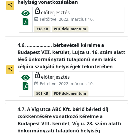
helyiség vonatkozásában
share
lock_open
előterjesztés
Feltöltve: 2022. március 10.
event_available
318 KB
PDF dokumentum
……………… bérbevételi kérelme a
Budapest VIII. kerület, Lujza u. 16. szám alatt
lévő önkormányzati tulajdonú nem lakás
céljára szolgáló helyiségek tekintetében
share
lock_open
előterjesztés
Feltöltve: 2022. március 10.
event_available
501 KB
PDF dokumentum
A Víg utca ABC Kft. bérlő bérleti díj
csökkentésére vonatkozó kérelme a
Budapest VIII. kerület, Víg u. 28. szám alatti
önkormányzati tulajdonú helyiség