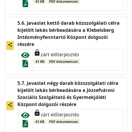
61 KB
PDF dokumentum
Javaslat kettő darab közszolgálati célra
kijelölt lakás bérbeadására a Klebelsberg
Intézményfenntartó Központ dolgozói
részére
share
lock
zárt előterjesztés
61 KB
PDF dokumentum
Javaslat négy darab közszolgálati célra
kijelölt lakás bérbeadására a Józsefvárosi
Szociális Szolgáltató és Gyermekjóléti
Központ dolgozói részére
share
lock
zárt előterjesztés
61 KB
PDF dokumentum