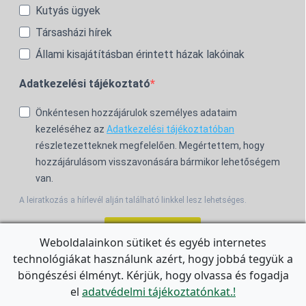
Kutyás ügyek
Társasházi hírek
Állami kisajátításban érintett házak lakóinak
Adatkezelési tájékoztató
Önkéntesen hozzájárulok személyes adataim
kezeléséhez az
Adatkezelési tájékoztatóban
részletezetteknek megfelelően. Megértettem, hogy
hozzájárulásom visszavonására bármikor lehetőségem
van.
A leiratkozás a hírlevél alján található linkkel lesz lehetséges.
Feliratkozom!
Weboldalainkon sütiket és egyéb internetes
technológiákat használunk azért, hogy jobbá tegyük a
For the English Newsletter, click
HERE.
böngészési élményt. Kérjük, hogy olvassa és fogadja
el
adatvédelmi tájékoztatónkat.!
