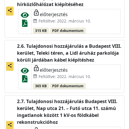
hírközlőhálózat kiépítéséhez
share
lock_open
előterjesztés
Feltöltve: 2022. március 10.
event_available
315 KB
PDF dokumentum
Tulajdonosi hozzájárulás a Budapest VIII.
kerület, Teleki téren, a Lidl áruház parkolója
körüli járdában kábel kiépítéshez
share
lock_open
előterjesztés
Feltöltve: 2022. március 10.
event_available
365 KB
PDF dokumentum
Tulajdonosi hozzájárulás Budapest VIII.
kerület, Nap utca 21. – Futó utca 11. számú
ingatlanok között 1 kV-os földkábel
rekonstrukcióhoz
share