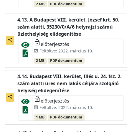
2 MB
PDF dokumentum
A Budapest VIII. kerület, József krt. 50.
szám alatti, 35230/0/A/6 helyrajzi számú
üzlethelyiség elidegenítése
share
lock_open
előterjesztés
Feltöltve: 2022. március 10.
event_available
2 MB
PDF dokumentum
Budapest VIII. kerület, Illés u. 24. fsz. 2.
szám alatti üres nem lakás céljára szolgáló
helyiség elidegenítése
share
lock_open
előterjesztés
Feltöltve: 2022. március 10.
event_available
1 MB
PDF dokumentum