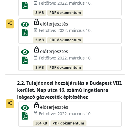
Feltöltve: 2022. március 10.
event_available
8 MB
PDF dokumentum
lock_open
előterjesztés
share
Feltöltve: 2022. március 10.
event_available
5 MB
PDF dokumentum
lock_open
előterjesztés
Feltöltve: 2022. március 10.
event_available
8 MB
PDF dokumentum
Tulajdonosi hozzájárulás a Budapest VIII.
kerület, Nap utca 16. számú ingatlanra
leágazó gázvezeték építéséhez
share
lock_open
előterjesztés
Feltöltve: 2022. március 10.
event_available
304 KB
PDF dokumentum