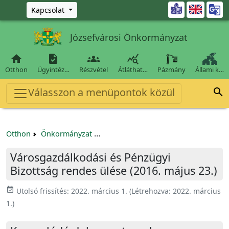
Ugrás a fő tartalomra

Kapcsolat
Józsefvárosi Önkormányzat




Otthon
Ügyintéz…
Részvétel
Átláthat…
Pázmány
Állami k…
Válasszon a menüpontok közül

Otthon
Önkormányzat
Városgazdálkodási és Pénzügyi Bizo
Városgazdálkodási és Pénzügyi
Bizottság rendes ülése (2016. május 23.)
event_available
Utolsó frissítés:
2022. március 1.
(Létrehozva:
2022. március
1.
)