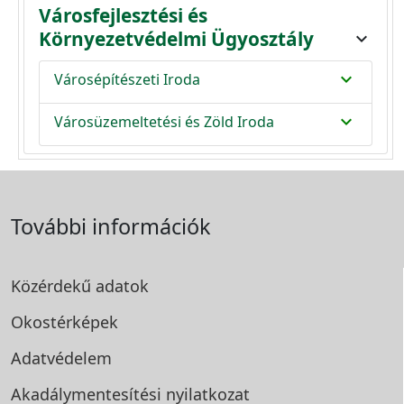
Városfejlesztési és
Környezetvédelmi Ügyosztály
expand_more
expand_more
Városépítészeti Iroda
expand_more
Városüzemeltetési és Zöld Iroda
További információk
Közérdekű adatok
Okostérképek
Adatvédelem
Akadálymentesítési
nyilatkozat