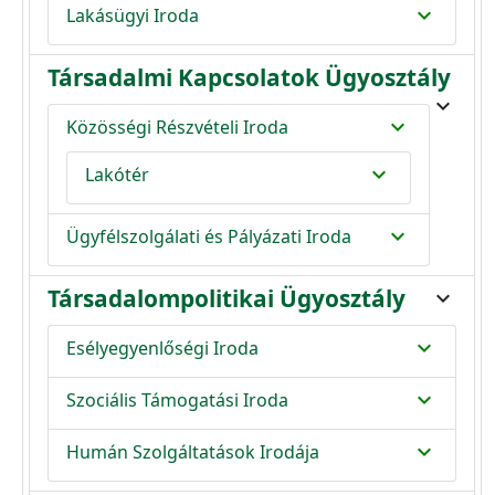
expand_more
Lakásügyi Iroda
Társadalmi Kapcsolatok Ügyosztály
expand_more
expand_more
Közösségi Részvételi Iroda
expand_more
Lakótér
expand_more
Ügyfélszolgálati és Pályázati Iroda
Társadalompolitikai Ügyosztály
expand_more
expand_more
Esélyegyenlőségi Iroda
expand_more
Szociális Támogatási Iroda
expand_more
Humán Szolgáltatások Irodája