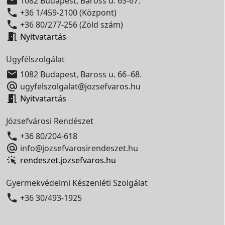

1082 Budapest, Baross u. 63-67.

+36 1/459-2100 (Központ)

+36 80/277-256 (Zöld szám)

Nyitvatartás
Ügyfélszolgálat

1082 Budapest, Baross u. 66–68.

ugyfelszolgalat@jozsefvaros.hu

Nyitvatartás
Józsefvárosi Rendészet

+36 80/204-618

info@jozsefvarosirendeszet.hu
rendeszet.jozsefvaros.hu
Gyermekvédelmi Készenléti Szolgálat

+36 30/493-1925