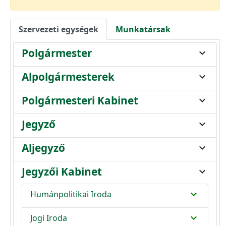
Szervezeti egységek
Munkatársak
Polgármester
expand_more
Alpolgármesterek
expand_more
Polgármesteri Kabinet
expand_more
Jegyző
expand_more
Aljegyző
expand_more
Jegyzői Kabinet
expand_more
expand_more
Humánpolitikai Iroda
expand_more
Jogi Iroda