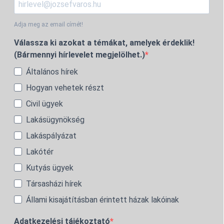
Adja meg az email címét!
Válassza ki azokat a témákat, amelyek érdeklik!
(Bármennyi hírlevelet megjelölhet.)
Általános hírek
Hogyan vehetek részt
Civil ügyek
Lakásügynökség
Lakáspályázat
Lakótér
Kutyás ügyek
Társasházi hírek
Állami kisajátításban érintett házak lakóinak
Adatkezelési tájékoztató