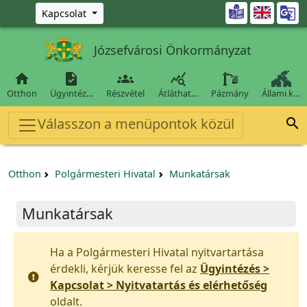
Ugrás a fő tartalomra

Kapcsolat
Józsefvárosi Önkormányzat




Otthon
Ügyintéz…
Részvétel
Átláthat…
Pázmány
Állami k…
Válasszon a menüpontok közül

Otthon
Polgármesteri Hivatal
Munkatársak
Munkatársak
Ha a Polgármesteri Hivatal nyitvartartása
érdekli, kérjük keresse fel az
Ügyintézés >
Kapcsolat > Nyitvatartás és elérhetőség
oldalt.