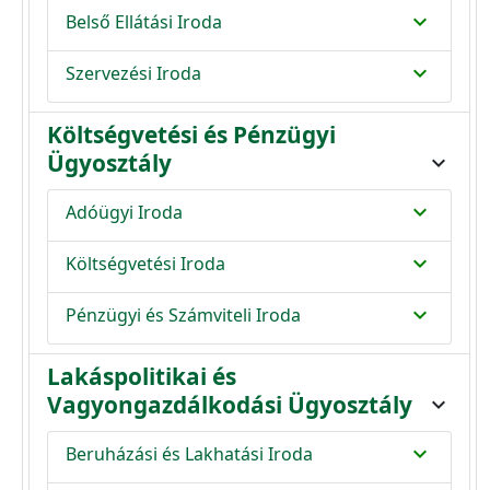
expand_more
Belső Ellátási Iroda
expand_more
Szervezési Iroda
Költségvetési és Pénzügyi
Ügyosztály
expand_more
expand_more
Adóügyi Iroda
expand_more
Költségvetési Iroda
expand_more
Pénzügyi és Számviteli Iroda
Lakáspolitikai és
Vagyongazdálkodási Ügyosztály
expand_more
expand_more
Beruházási és Lakhatási Iroda