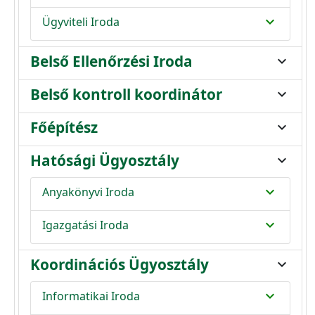
expand_more
Ügyviteli Iroda
Belső Ellenőrzési Iroda
expand_more
Belső kontroll koordinátor
expand_more
Főépítész
expand_more
Hatósági Ügyosztály
expand_more
expand_more
Anyakönyvi Iroda
expand_more
Igazgatási Iroda
Koordinációs Ügyosztály
expand_more
expand_more
Informatikai Iroda