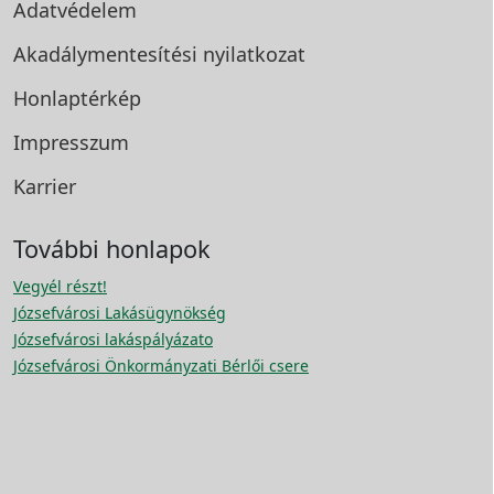
Adatvédelem
Akadálymentesítési
nyilatkozat
Honlaptérkép
Impresszum
Karrier
További honlapok
Vegyél részt!
Józsefvárosi Lakásügynökség
Józsefvárosi lakáspályázato
Józsefvárosi Önkormányzati Bérlői csere