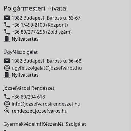
Polgármesteri Hivatal

1082 Budapest, Baross u. 63-67.

+36 1/459-2100 (Központ)

+36 80/277-256 (Zöld szám)

Nyitvatartás
Ügyfélszolgálat

1082 Budapest, Baross u. 66–68.

ugyfelszolgalat@jozsefvaros.hu

Nyitvatartás
Józsefvárosi Rendészet

+36 80/204-618

info@jozsefvarosirendeszet.hu
rendeszet.jozsefvaros.hu
Gyermekvédelmi Készenléti Szolgálat