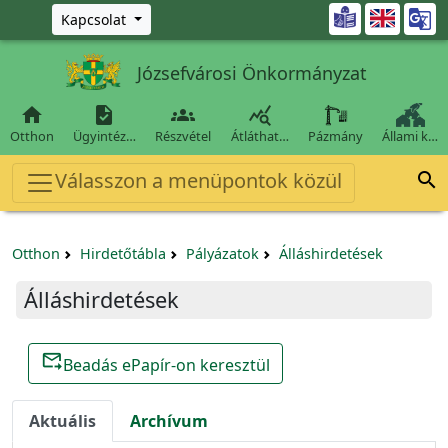
Ugrás a fő tartalomra

Kapcsolat
Józsefvárosi Önkormányzat




Otthon
Ügyintéz…
Részvétel
Átláthat…
Pázmány
Állami k…
Válasszon a menüpontok közül

Otthon
Hirdetőtábla
Pályázatok
Álláshirdetések
Álláshirdetések
forward_to_inbox
Beadás ePapír-on keresztül
Aktuális
Archívum